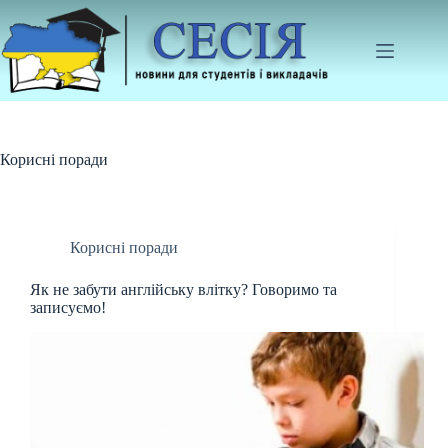
Перейти
до
вмісту
Корисні поради
Корисні поради
Як не забути англійську влітку? Говоримо та
записуємо!