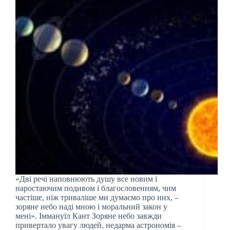
«Дві речі наповнюють душу все новим і
наростаючим подивом і благословенням, чим
частіше, ніж триваліше ми думаємо про них, –
зоряне небо наді мною і моральний закон у
мені». Іммануїл Кант Зоряне небо завжди
привертало увагу людей, недарма астрономія –