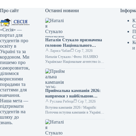
Про сайт
Останні новини
Інформ
К
С
«Сесія» —
П
портал для
С
Наталія Стукало призначена
студентів про
К
головою Національного
освіту в
и
агентства із забезпечення
Лариса Чабан
Сер 7, 2026
Україні та за
якості вищої освіти – які
кордоном. Ми
Наталія Стукало / Фото: НАЗЯВО
факти про неї відомі
Українське Національне агентство із
пишемо про
забезпечення якості вищої освіти має
саморозвиток,
нового лідера. Цю посаду зайняла
ділимося
Наталія…
корисними
порадами та
статтями для
Приймальна кампанія 2026:
навчання.
напрямки з найбільшою
Наша мета —
кількістю бюджетних місць
Руслана Рябець
Сер 7, 2026
підтримати
Вступна кампанія 2026 / Magnific
студентів на
Поточна вступна кампанія в Україні
шляху до
триває. Абітурієнти вже почали
знань.
отримувати рекомендації щодо
зарахування на освітній…