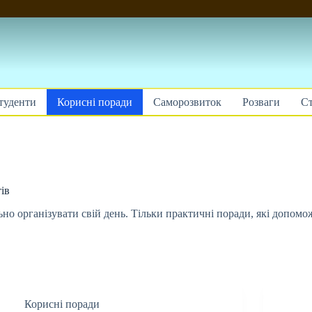
туденти
Корисні поради
Саморозвиток
Розваги
Ст
ів
ильно організувати свій день. Тільки практичні поради, які допо
Корисні поради