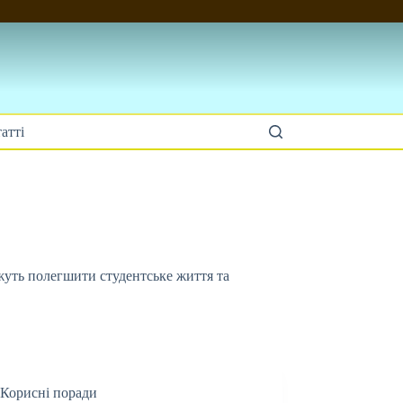
атті
можуть полегшити студентське життя та
Корисні поради