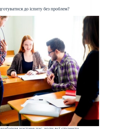
дготуватися до іспиту без проблем?
езабаром настане час, коли всі студенти