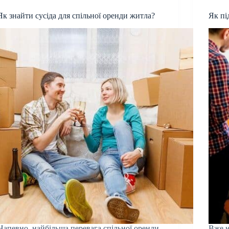
Як знайти сусіда для спільної оренди житла?
Як пі
Напевно, найбільша перевага спільної оренди
Вже н