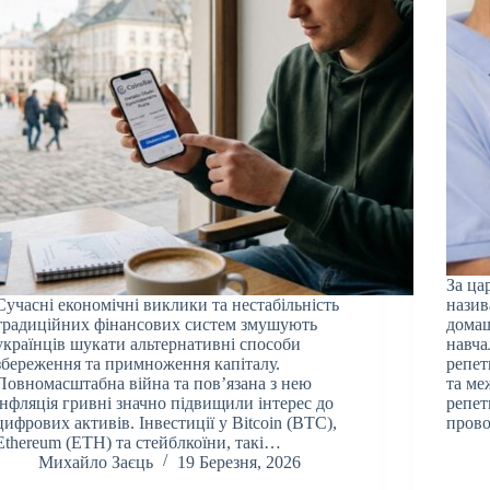
За ца
Сучасні економічні виклики та нестабільність
назив
традиційних фінансових систем змушують
домаш
українців шукати альтернативні способи
навча
збереження та примноження капіталу.
репет
Повномасштабна війна та пов’язана з нею
та ме
інфляція гривні значно підвищили інтерес до
репет
цифрових активів. Інвестиції у Bitcoin (BTC),
прово
Ethereum (ETH) та стейблкоїни, такі…
Михайло Заєць
19 Березня, 2026