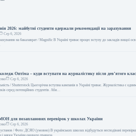
нія 2026: майбутні студенти одержали рекомендації на зарахування
Сер 6, 2026
рахування на бакалаврат / Magnific В Україні триває процес вступу до закладів вищої осв
…
коледж Оптіма – куди вступати на журналістику після дев’ятого кла
єнко
Сер 6, 2026
ьність / Shutterstock Цьогорічна вступна кампанія в Україні триває. Журналістика є одним
ків серед потенційних студентів. Аби…
МОН для позапланових перевірок у школах України
єнко
Сер 6, 2026
 установ / Фото: ДСЯО (умовно) В українських школах відбудуться несподівані перевірк
ти і науки України оновило правила…