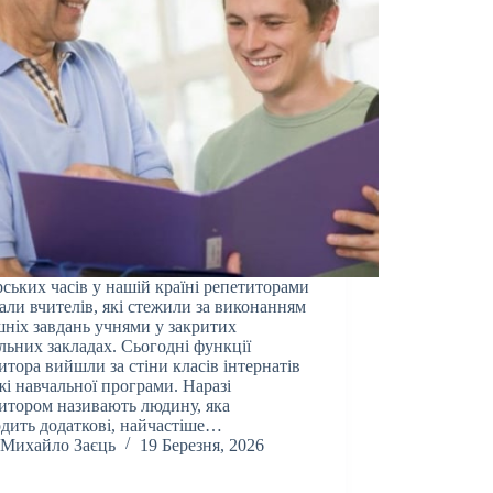
рських часів у нашій країні репетиторами
али вчителів, які стежили за виконанням
ніх завдань учнями у закритих
льних закладах. Сьогодні функції
итора вийшли за стіни класів інтернатів
жі навчальної програми. Наразі
итором називають людину, яка
дить додаткові, найчастіше…
Михайло Заєць
19 Березня, 2026