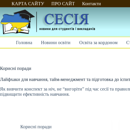
Перейти
КАРТА САЙТУ
ПРО САЙТ
Контакти
до
вмісту
Головна
Новини освіти
Освіта за кордоном
С
Корисні поради
Лайфхаки для навчання, тайм-менеджмент та підготовка до іспит
Як вивчити конспект за ніч, не “вигоріти” під час сесії та прав
підвищити ефективність навчання.
Корисні поради