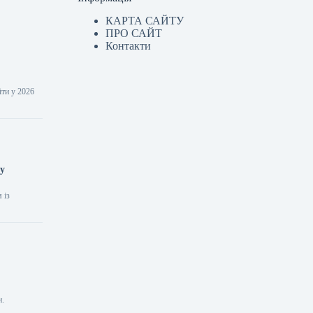
КАРТА САЙТУ
ПРО САЙТ
Контакти
іти у 2026
су
 із
и.