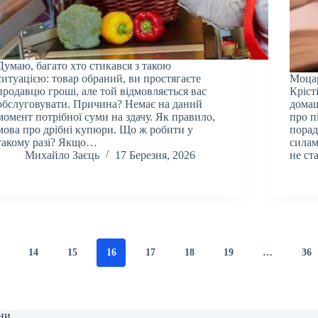
Думаю, багато хто стикався з такою
ситуацією: товар обраний, ви простягаєте
Моцар
продавцю гроші, але той відмовляється вас
Кріст
обслуговувати. Причина? Немає на даний
домаш
момент потрібної суми на здачу. Як правило,
про п
мова про дрібні купюри. Що ж робити у
порад
такому разі? Якщо…
силам
Михайло Заєць
17 Березня, 2026
не с
14
15
16
17
18
19
…
36
ни