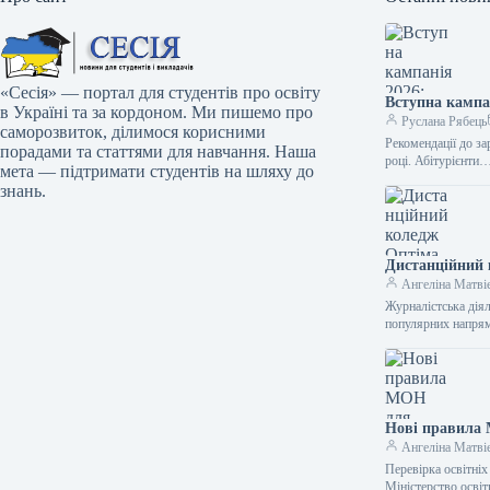
«Сесія» — портал для студентів про освіту
Вступна кампа
в Україні та за кордоном. Ми пишемо про
Руслана Рябець
саморозвиток, ділимося корисними
Рекомендації до за
порадами та статтями для навчання. Наша
році. Абітурієнти
мета — підтримати студентів на шляху до
знань.
Дистанційний 
Ангеліна Матві
Журналістська діял
популярних напрям
Нові правила 
Ангеліна Матві
Перевірка освітніх
Міністерство осві