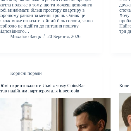
житла полягає в тому, що ти можеш дозволити
дружн
собі винаймати більш простору квартиру в
споча
хорошому районі за менші гроші. Однак це
Хочу 
також може означати зайвий біль голови, якщо
пробл
серйозно не підійти до питання пошуку
Найго
відповідного…
три д
Михайло Заєць
20 Березня, 2026
Корисні поради
Обмін криптовалюти Львів: чому CoinsBar
Коли 
став надійним партнером для інвесторів