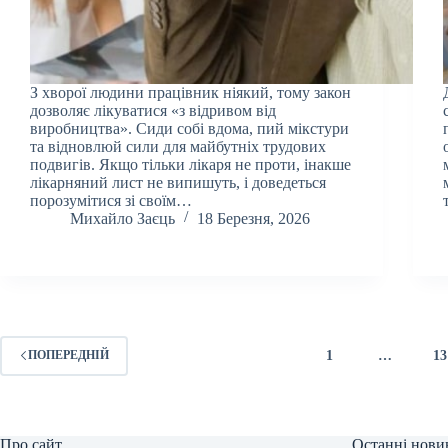
З хворої людини працівник ніякий, тому закон
дозволяє лікуватися «з відривом від
виробництва». Сиди собі вдома, пий мікстури
та відновлюй сили для майбутніх трудових
подвигів. Якщо тільки лікаря не проти, інакше
лікарняний лист не випишуть, і доведеться
порозумітися зі своїм…
Михайло Заєць
18 Березня, 2026
1
…
13
ПОПЕРЕДНІЙ
Про сайт
Останні нови