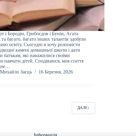
т і Бородін, Грибоєдов і Бунін, Агата
і та багато, багато інших талантів здобули
ню освіту. Сьогодні я хочу розповісти
ідводні камені домашньої школи і дати
и батькам, які наважилися своїми
и навчати дітей. Сподіваюся, моя стаття
тане…
Михайло Заєць
16 Березня, 2026
ДАЛІ
Інформація