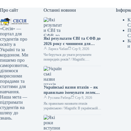
Про сайт
Останні новини
Інформ
К
С
«Сесія» —
П
портал для
С
Які результати ЄВІ та ЄФВ до
студентів про
К
2026 року є чинними для
освіту в
и
вступу до аспірантури
Лариса Чабан
Сер 9, 2026
Україні та за
кордоном. Ми
Чи беруться до уваги результати
попередніх років? / Magnific.
пишемо про
Ілюстративне фото Одним з
саморозвиток,
найчастіших питань абітурієнтів до
ділимося
аспірантури є необхідність…
корисними
порадами та
статтями для
Українські назви птахів – як
навчання.
правильно іменувати лелеку,
Наша мета —
зозулю, щигля
Руслана Рябець
Сер 9, 2026
підтримати
Як правильно називати птахів
студентів на
українською / Magnific В українській
шляху до
мові існує багато милозвучних слів.
знань.
Тому не слід засмічувати своє
мовлення…