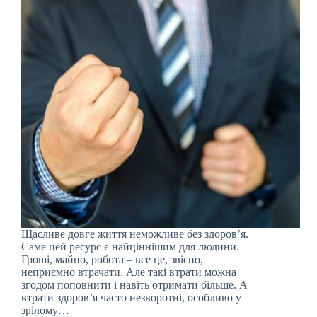
Щасливе довге життя неможливе без здоров’я.
Саме цей ресурс є найціннішим для людини.
Гроші, майно, робота – все це, звісно,
неприємно втрачати. Але такі втрати можна
згодом поповнити і навіть отримати більше. А
втрати здоров’я часто незворотні, особливо у
зрілому…