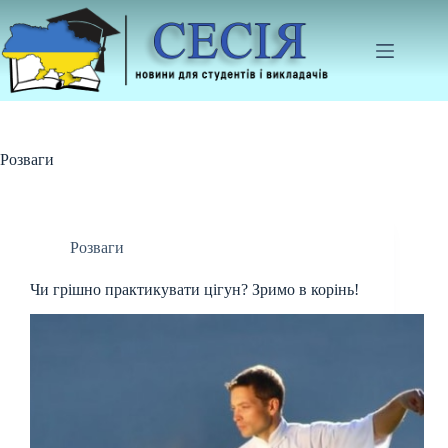
Перейти
до
вмісту
Розваги
Розваги
Чи грішно практикувати цігун? Зримо в корінь!