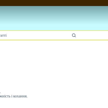
атті
.
ність і кохання.