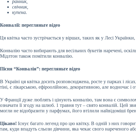
ранник,
свічник,
купена.
Конвалії: перегляньте відео
Ця квітка часто зустрічається у віршах, таких як у Лесі Українки
Конвалію часто вибирають для весільних букетів наречені, оскіль
Мідлтон також помітили конвалію.
Пісня “Конвалія”: перегляньте відео
В Україні ця квітка досить розповсюджена, росте у парках і ліса
тіні, є лікарською, ефіроолійною, декоративною, але водночас і 
У Франції дуже люблять і цінують конвалію, там вона є символом 
означати її згоду на шлюб. 1 травня тут – свято конвалій. Цей з
могли не відобразити у парфумах, його втілили найвідоміші бренд
Цікаво!
Існує багато легенд про цю квітку. В одній з них говорит
там, куди впадуть сльози дівчини, яка чекає свого нареченого або 