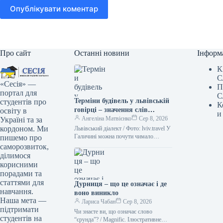
Опублікувати коментар
Про сайт
Останні новини
Інформ
К
С
«Сесія» —
П
портал для
С
Терміни будівель у львівській
студентів про
К
говірці – значення слів
освіту в
и
“двірець”, “креденс”,
Ангеліна Матвієнко
Сер 8, 2026
Україні та за
“кнайпа”
кордоном. Ми
Львівський діалект / Фото: lviv.travel У
Галичині можна почути чимало
пишемо про
цікавих слів. Деякі з них можуть
саморозвиток,
спантеличити навіть досвідченого
ділимося
мандрівника.…
корисними
порадами та
статтями для
Дурниця – що це означає і де
навчання.
воно виникло
Наша мета —
Лариса Чабан
Сер 8, 2026
підтримати
Чи знаєте ви, що означає слово
студентів на
“єрунда”? / Magnific. Ілюстративне