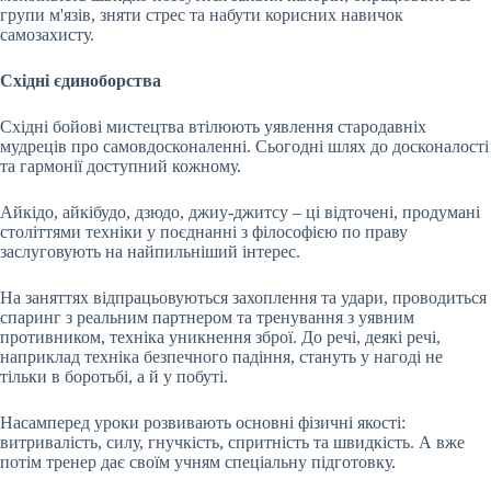
групи м'язів, зняти стрес та набути корисних навичок
самозахисту.
Східні єдиноборства
Східні бойові мистецтва втілюють уявлення стародавніх
мудреців про самовдосконаленні. Сьогодні шлях до досконалості
та гармонії доступний кожному.
Айкідо, айкібудо, дзюдо, джиу-джитсу – ці відточені, продумані
століттями техніки у поєднанні з філософією по праву
заслуговують на найпильніший інтерес.
На заняттях відпрацьовуються захоплення та удари, проводиться
спаринг з реальним партнером та тренування з уявним
противником, техніка уникнення зброї. До речі, деякі речі,
наприклад техніка безпечного падіння, стануть у нагоді не
тільки в боротьбі, а й у побуті.
Насамперед уроки розвивають основні фізичні якості:
витривалість, силу, гнучкість, спритність та швидкість. А вже
потім тренер дає своїм учням спеціальну підготовку.