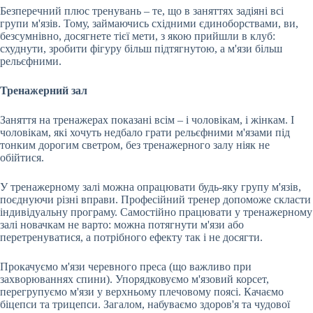
Безперечний плюс тренувань – те, що в заняттях задіяні всі
групи м'язів. Тому, займаючись східними єдиноборствами, ви,
безсумнівно, досягнете тієї мети, з якою прийшли в клуб:
схуднути, зробити фігуру більш підтягнутою, а м'язи більш
рельєфними.
Тренажерний зал
Заняття на тренажерах показані всім – і чоловікам, і жінкам. І
чоловікам, які хочуть недбало грати рельєфними м'язами під
тонким дорогим светром, без тренажерного залу ніяк не
обійтися.
У тренажерному залі можна опрацювати будь-яку групу м'язів,
поєднуючи різні вправи. Професійний тренер допоможе скласти
індивідуальну програму. Самостійно працювати у тренажерному
залі новачкам не варто: можна потягнути м'язи або
перетренуватися, а потрібного ефекту так і не досягти.
Прокачуємо м'язи черевного преса (що важливо при
захворюваннях спини). Упорядковуємо м'язовий корсет,
перегрупуємо м'язи у верхньому плечовому поясі. Качаємо
біцепси та трицепси. Загалом, набуваємо здоров'я та чудової