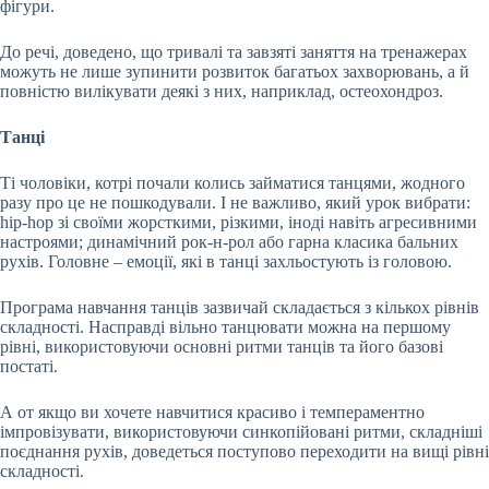
фігури.
До речі, доведено, що тривалі та завзяті заняття на тренажерах
можуть не лише зупинити розвиток багатьох захворювань, а й
повністю вилікувати деякі з них, наприклад, остеохондроз.
Танці
Ті чоловіки, котрі почали колись займатися танцями, жодного
разу про це не пошкодували. І не важливо, який урок вибрати:
hip-hop зі своїми жорсткими, різкими, іноді навіть агресивними
настроями; динамічний рок-н-рол або гарна класика бальних
рухів. Головне – емоції, які в танці захльостують із головою.
Програма навчання танців зазвичай складається з кількох рівнів
складності. Насправді вільно танцювати можна на першому
рівні, використовуючи основні ритми танців та його базові
постаті.
А от якщо ви хочете навчитися красиво і темпераментно
імпровізувати, використовуючи синкопійовані ритми, складніші
поєднання рухів, доведеться поступово переходити на вищі рівні
складності.