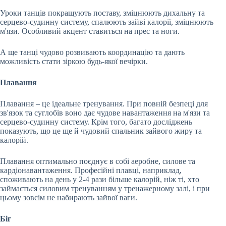
Уроки танців покращують поставу, зміцнюють дихальну та
серцево-судинну систему, спалюють зайві калорії, зміцнюють
м'язи. Особливий акцент ставиться на прес та ноги.
А ще танці чудово розвивають координацію та дають
можливість стати зіркою будь-якої вечірки.
Плавання
Плавання – це ідеальне тренування. При повній безпеці для
зв'язок та суглобів воно дає чудове навантаження на м'язи та
серцево-судинну систему. Крім того, багато досліджень
показують, що це ще й чудовий спальник зайвого жиру та
калорій.
Плавання оптимально поєднує в собі аеробне, силове та
кардіонавантаження. Професійні плавці, наприклад,
споживають на день у 2-4 рази більше калорій, ніж ті, хто
займається силовим тренуванням у тренажерному залі, і при
цьому зовсім не набирають зайвої ваги.
Біг