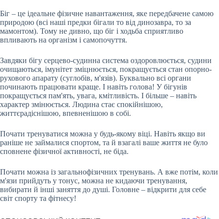
Біг – це ідеальне фізичне навантаження, яке передбачене самою
природою (всі наші предки бігали то від динозавра, то за
мамонтом). Тому не дивно, що біг і ходьба сприятливо
впливають на організм і самопочуття.
Завдяки бігу серцево-судинна система оздоровлюється, судини
очищаються, імунітет зміцнюється, покращується стан опорно-
рухового апарату (суглобів, м'язів). Буквально всі органи
починають працювати краще. І навіть голова! У бігунів
покращується пам'ять, увага, кмітливість. І більше – навіть
характер змінюється. Людина стає спокійнішою,
життєрадіснішою, впевненішою в собі.
Почати тренуватися можна у будь-якому віці. Навіть якщо ви
раніше не займалися спортом, та й взагалі ваше життя не було
сповнене фізичної активності, не біда.
Почати можна із загальнофізичних тренувань. А вже потім, коли
м'язи прийдуть у тонус, можна не кидаючи тренування,
вибирати й інші заняття до душі. Головне – відкрити для себе
світ спорту та фітнесу!