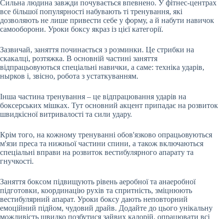
Сильна людина завжди почувається впевнено. У фітнес-центрах
все більшої популярності набувають ті тренування, які
дозволяють не лише привести себе у форму, а й набути навичок
самооборони. Уроки боксу якраз із цієї категорії.
Зазвичай, заняття починається з розминки. Це стрибки на
скакалці, розтяжка. В основній частині заняття
відпрацьовуються спеціальні навички, а саме: техніка ударів,
нырков і, звісно, робота з устаткуванням.
Інша частина тренування – це відпрацювання ударів на
боксерських мішках. Тут основний акцент припадає на розвиток
швидкісної витривалості та сили удару.
Крім того, на кожному тренуванні обов'язково опрацьовуються
м'язи преса та нижньої частини спини, а також включаються
спеціальні вправи на розвиток вестибулярного апарату та
гнучкості.
Заняття боксом підвищують рівень аеробної та анаеробної
підготовки, координацію рухів та спритність, зміцнюють
вестибулярний апарат. Уроки боксу дають неповторний
емоційний підйом, чудовий драйв. Додайте до цього унікальну
можливість швидко позбутися зайвих калорій, опрацювати всі