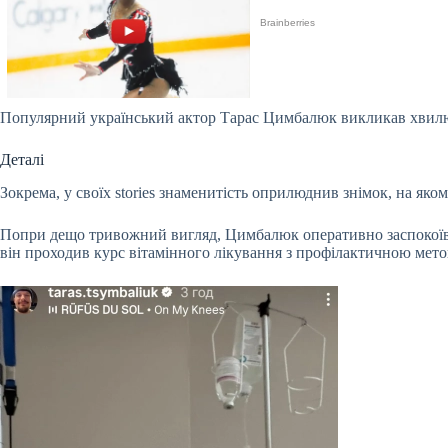
Популярний український актор Тарас Цимбалюк викликав хвилю
Деталі
Зокрема, у своїх stories знаменитість оприлюднив знімок, на як
Попри дещо тривожний вигляд, Цимбалюк оперативно заспокоїв б
він проходив курс вітамінного лікування з профілактичною мет