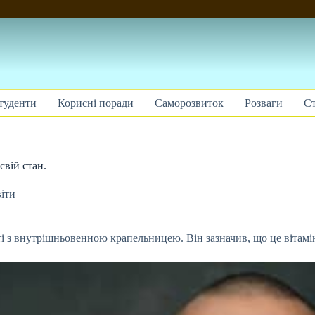
туденти
Корисні поради
Саморозвиток
Розваги
Ст
свій стан.
іти
і з внутрішньовенною крапельницею. Він зазначив, що це вітамі