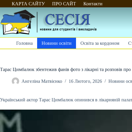
Перейти
КАРТА САЙТУ
ПРО САЙТ
Контакти
до
вмісту
Головна
Новини освіти
Освіта за кордоном
С
Тарас Цимбалюк збентежив фанів фото з лікарні та розповів про 
Ангеліна Матвієнко
16 Лютого, 2026
Новини осв
Український актор Тарас Цимбалюк опинився в лікарняній палат