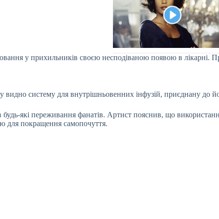
вання у прихильників своєю несподіваною появою в лікарні. П
ому видно систему для внутрішньовенних інфузій, приєднану до й
удь-які переживання фанатів. Артист пояснив, що використання
ою для покращення самопочуття.