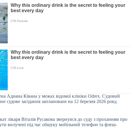
ена Аднана Ківана у межах відомої клініки Odrex. Судовий
не судове засідання заплановане на 12 березня 2026 року,
ат лікаря Віталія Русакова звернувся до суду з проханням про
ути вилучені під час обшуку мобільний телефон та флеш-