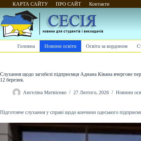
Перейти
КАРТА САЙТУ
ПРО САЙТ
Контакти
до
вмісту
Головна
Новини освіти
Освіта за кордоном
С
Слухання щодо загибелі підприємця Аднана Ківана вчергове пере
12 березня.
Ангеліна Матвієнко
27 Лютого, 2026
Новини осв
Підготовче слухання у справі щодо кончини одеського підприємц