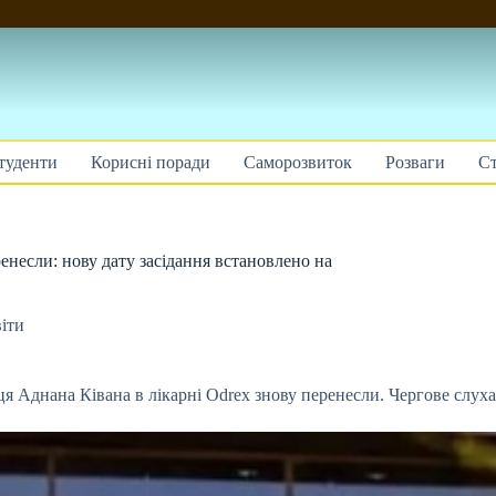
туденти
Корисні поради
Саморозвиток
Розваги
Ст
несли: нову дату засідання встановлено на
іти
я Аднана Ківана в лікарні Odrex знову перенесли. Чергове слуха