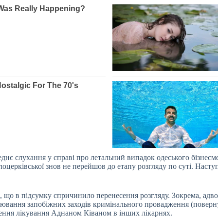
днє слухання у справі про летальний випадок одеського бізнесм
оцерківської знов не перейшов до етапу розгляду по суті. Наступ
, що в підсумку спричинило перенесення розгляду. Зокрема, адвок
лювання запобіжних заходів кримінального провадження (поверн
ення лікування Аднаном Ківаном в інших лікарнях.