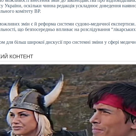
о можливості внесення змін до законодавства про відповідальніст
у України, оскільки чинна редакція ускладнює доведення наявно
льного комітету ВР.
жливих змін є й реформа системи судово-медичної експертизи. У
іяльності, що безпосередньо впливає на розслідування “лікарськи
для більш широкої дискусії про системні зміни у сфері медичної