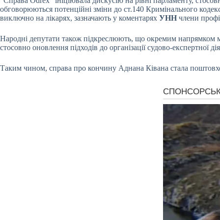
“Справа Odrex” ініціювала дискусію на рівні парламенту, стосовн
обговорюються потенційні зміни до ст.140 Кримінального кодекс
виключно на лікарях, зазначають у коментарях
УНН
члени профі
Народні депутати також підкреслюють, що окремим напрямком мо
стосовно оновлення підходів до організації судово-експертної д
Таким чином, справа про кончину Аднана Ківана стала поштовхом 