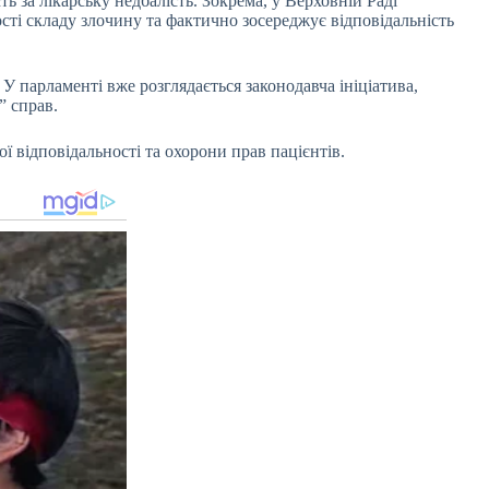
ь за лікарську недбалість. Зокрема, у Верховній Раді
сті складу злочину та фактично зосереджує відповідальність
 парламенті вже розглядається законодавча ініціатива,
х” справ.
 відповідальності та охорони прав пацієнтів.