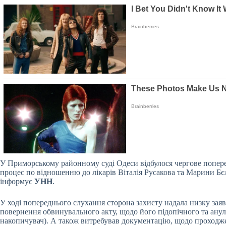
У
Приморському районному суді Одеси відбулося чергове попере
процес по відношенню до лікарів Віталія Русакова та Марини Бєл
інформує
УНН
.
У ході попереднього слухання сторона захисту надала низку заяв
повернення обвинувального акту, щодо його підопічного та ану
накопичувач). А також витребував документацію, щодо проходж