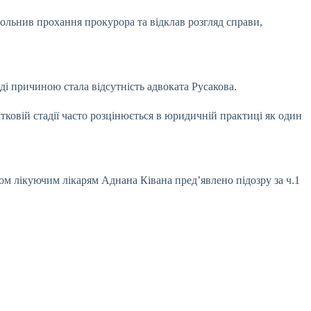
ольнив прохання прокурора та відклав розгляд справи,
ді причиною стала відсутність адвоката Русакова.
тковій стадії часто розцінюється в юридичній практиці як один
ом лікуючим лікарям Аднана Ківана пред’явлено підозру за ч.1