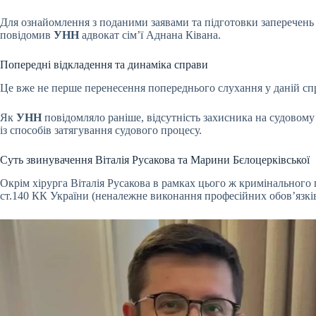
Для ознайомлення з поданими заявами та підготовки заперечень 
повідомив
УНН
адвокат сім’ї Аднана Ківана.
Попередні відкладення та динаміка справи
Це вже не перше перенесення попереднього слухання у даній спра
Як
УНН
повідомляло раніше, відсутність захисника на судовому
із способів затягування судового процесу.
Суть звинувачення Віталія Русакова та Марини Бєлоцерківської
Окрім хірурга Віталія Русакова в рамках цього ж кримінального
ст.140 КК України (неналежне виконання професійних обов’язкі