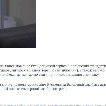
лініці Odrex можливо були допущені серйозні порушення стандарті
в’язкову антибактеріальну терапію (антибіотики), а також не бул
ичної експертизи могло стати причиною летального випадку.
аточну правову оцінку діям Русакова та Бєлоцерківської має дати
винні носити електронні засоби контролю.