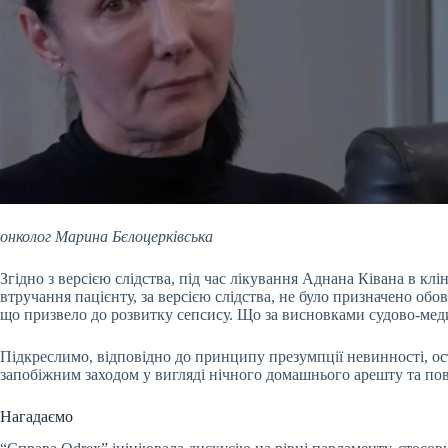
онколог Марина Бєлоцерківська
Згідно з версією слідства, під час лікування Аднана Ківана в к
втручання пацієнту, за версією слідства, не було призначено обо
що призвело до розвитку сепсису. Що за висновками судово-мед
Підкреслимо, відповідно до принципу презумпції невинності, ост
запобіжним заходом у вигляді нічного домашнього арешту та по
Нагадаємо