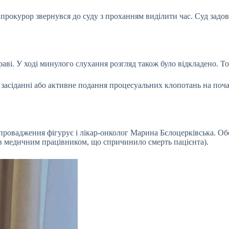
прокурор звернувся до суду з проханням виділити час. Суд задов
ві. У ході минулого слухання розгляд також було відкладено. То
 засіданні або активне подання процесуальних клопотань на поча
 провадження фігурує і лікар-онколог Марина Бєлоцерківська. Об
в медичним працівником, що спричинило смерть пацієнта).