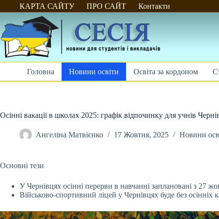
Перейти
КАРТА САЙТУ
ПРО САЙТ
Контакти
до
вмісту
Головна
Новини освіти
Освіта за кордоном
С
Осінні вакації в школах 2025: графік відпочинку для учнів Черні
Ангеліна Матвієнко
17 Жовтня, 2025
Новини осв
Основні тези
У Чернівцях осінні перерви в навчанні заплановані з 27 жо
Військово-спортивний ліцей у Чернівцях буде без осінніх к