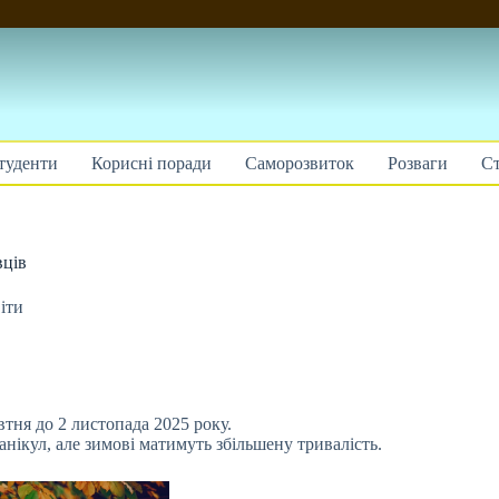
туденти
Корисні поради
Саморозвиток
Розваги
Ст
вців
іти
втня до 2 листопада 2025 року.
анікул, але
зимові матимуть збільшену тривалість.