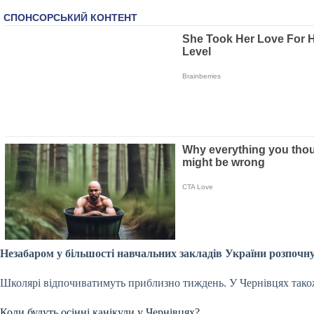
Незабаром у більшості навчальних закладів України розпочну
Школярі відпочиватимуть приблизно тиждень. У Чернівцях також 
Коли будуть осінні канікули у Чернівцях?