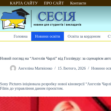
Перейти
КАРТА САЙТУ
ПРО САЙТ
Контакти
до
вмісту
Головна
Новини освіти
Освіта за кордоном
С
Новий погляд на “Ангелів Чарлі” від Голлівуду: за сценарієм авт
Ангеліна Матвієнко
15 Лютого, 2026
Новини осв
Sony Pictures ініціювала розробку нової кіноверсії “Ангелів Чар
Films до управління даним проєктом.