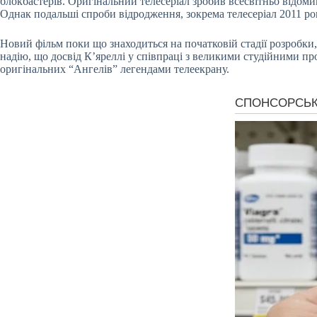
блокбастерів. Оригінальний телесеріал зробив всесвітньо відоми
Однак подальші спроби відродження, зокрема телесеріал 2011 рок
Новий фільм поки що знаходиться на початковій стадії розробки,
надію, що досвід К’яреллі у співпраці з великими студійними пр
оригінальних “Ангелів” легендами телеекрану.