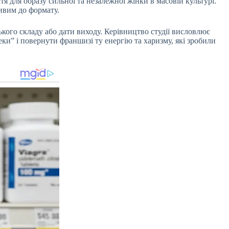
я для образу сильної та незалежної жінки в масовій культурі.
ливим до формату.
ького складу або дати виходу. Керівництво студії висловлює
ки” і повернути франшизі ту енергію та харизму, які зробили