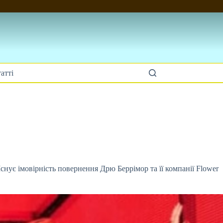
атті
. Існує імовірність повернення Дрю Беррімор
та її компанії Flower