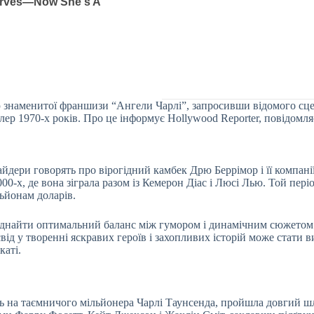
ією знаменитої франшизи “Ангели Чарлі”, запросивши відомого сц
лер 1970-х років. Про це інформує Hollywood Reporter, повідомл
дери говорять про вірогідний камбек Дрю Беррімор і її компанії
-х, де вона зіграла разом із Кемерон Діас і Люсі Лью. Той пері
ьйонам доларів.
ї віднайти оптимальний баланс між гумором і динамічним сюжето
від у творенні яскравих героїв і захопливих історій може стати в
каті.
ь на таємничого мільйонера Чарлі Таунсенда, пройшла довгий шл