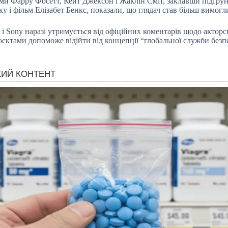
ми Фарру Фосетт, Кейт Джексон і Жаклін Сміт, заклавши підґрунт
у і фільм Елізабет Бенкс, показали, що глядач став більш вимог
 і Sony наразі утримується від офіційних коментарів щодо акторс
оєктами допоможе відійти від концепції “глобальної служби безпе