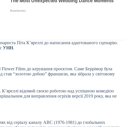
енариста Піта К’яреллі до написання адаптованого сценарію.
яє
УНН
.
 Flower Films до керування проєктом. Саме Беррімор була
од став “золотою добою” франшизи, яка зібрала у світовому
м. К’яреллі відомий своєю роботою над успішною комедією
ирішальним для виправлення огріхів версії 2019 року, яка не
ях від серіалу каналу ABC (1976-1981) до глобальних