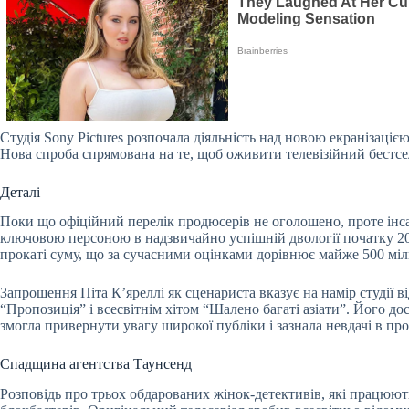
Студія Sony Pictures розпочала діяльність над новою екранізац
Нова спроба спрямована на те, щоб оживити телевізійний бестсе
Деталі
Поки що офіційний перелік продюсерів не оголошено, проте інсай
ключовою персоною в надзвичайно успішній двології початку 2000
прокаті суму, що за сучасними оцінками дорівнює майже 500 міл
Запрошення Піта К’яреллі як сценариста вказує на намір студі
“Пропозиція” і всесвітнім хітом “Шалено багаті азіати”. Його дос
змогла привернути увагу широкої публіки і зазнала невдачі в про
Спадщина агентства Таунсенд
Розповідь про трьох обдарованих жінок-детективів, які працюют