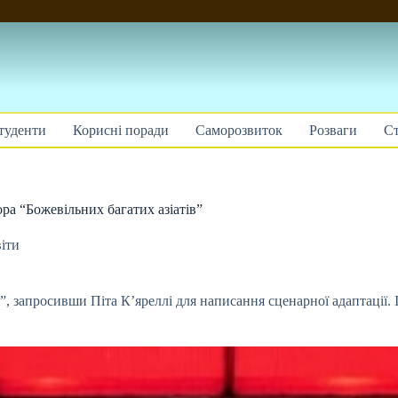
туденти
Корисні поради
Саморозвиток
Розваги
Ст
ора “Божевільних багатих азіатів”
іти
лі”, запросивши Піта К’яреллі для написання сценарної адаптації