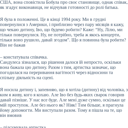
США, вона сповістила Бобула про своє становище, однак співак,
як згадує виконавиця, не відчував готовності до ролі батька.
Я була в положенні. Це в кінці 1994 року. Ми в грудні
повернулися з Америки, і приблизно через пару місяців я кажу,
що чекаю дитину, Іво, що будемо робити? Каже: “Ну, Лілю, ми
тільки повернулися. Ну, не потрібно, треба ж якось концерти,
тільки воно рушило, давай згодом”. Що я повинна була робити?
Він не бажав
– констатувала співачка.
Сандулеса зізналася, що рішення далося їй непросто, оскільки
вона бажала цю дитину. Разом з тим, артистка зазначає, що
погодилася на переривання вагітності через відносини та
спільну діяльність на сцені.
Я носила дитину і, запевняю, що я хотіла (дитину) від чоловіка, з
ким я живу, кого я кохаю. Але Іво без будь-яких сварок говорив
давай пізніше. У нас все буде. Але мені дуже сумно, оскільки це
мій проступок. Але без нього як? Ніяк! Тим більше, я прагнула
йому допомогти. Ми виступали разом. Тому я пішла на те, що
він вмовив
– підсумувала артистка.