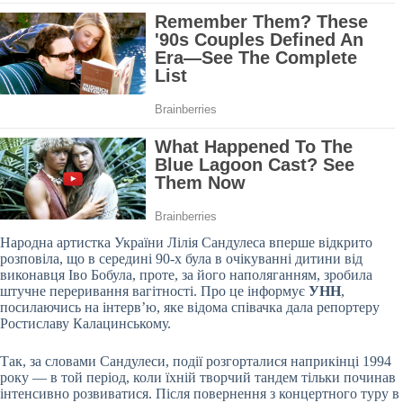
Народна артистка України Лілія Сандулеса вперше відкрито
розповіла, що в середині 90-х була в очікуванні дитини від
виконавця Іво Бобула, проте, за його наполяганням, зробила
штучне переривання вагітності. Про це інформує
УНН
,
посилаючись на інтерв’ю, яке відома співачка дала репортеру
Ростиславу Калацинському.
Так, за словами Сандулеси, події розгорталися наприкінці 1994
року — в той період, коли їхній творчий тандем тільки починав
інтенсивно розвиватися. Після повернення з концертного туру в