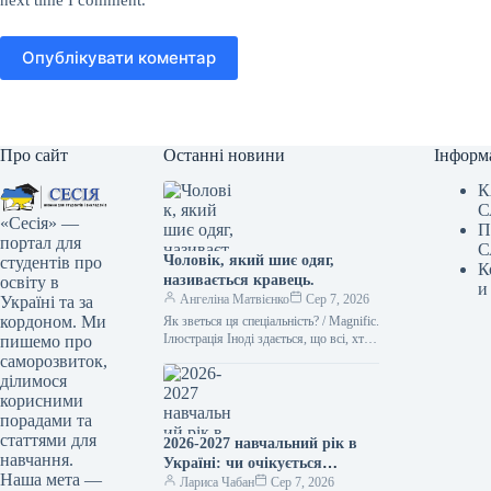
Опублікувати коментар
Про сайт
Останні новини
Інформ
К
С
«Сесія» —
П
портал для
С
Чоловік, який шиє одяг,
студентів про
К
називається кравець.
освіту в
и
Ангеліна Матвієнко
Сер 7, 2026
Україні та за
кордоном. Ми
Як зветься ця спеціальність? / Magnific.
Ілюстрація Іноді здається, що всі, хто
пишемо про
займається шиттям, – це просто
саморозвиток,
“швачки”. Проте українська…
ділимося
корисними
порадами та
статтями для
2026-2027 навчальний рік в
навчання.
Україні: чи очікується
Наша мета —
підвищення заробітної плати
Лариса Чабан
Сер 7, 2026