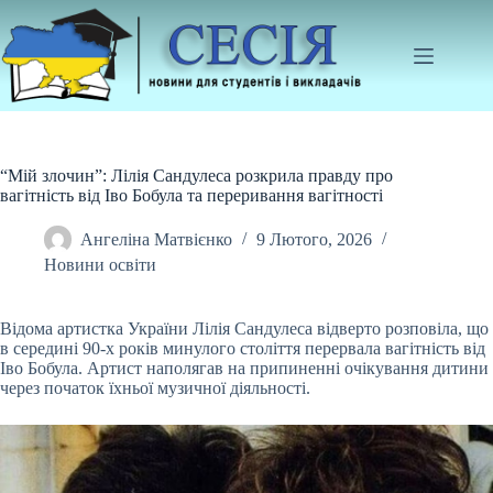
Перейти
до
вмісту
“Мій злочин”: Лілія Сандулеса розкрила правду про
вагітність від Іво Бобула та переривання вагітності
Ангеліна Матвієнко
9 Лютого, 2026
Новини освіти
Відома артистка України Лілія Сандулеса відверто розповіла, що
в середині 90-х років минулого століття перервала вагітність від
Іво Бобула. Артист наполягав на
припиненні очікування дитини
через початок їхньої музичної діяльності.