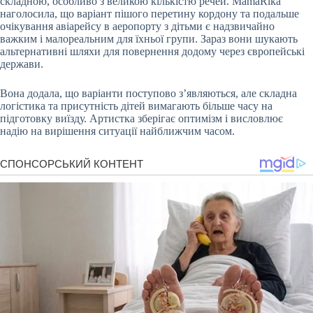
складною, особливо з великою кількістю речей. MamaRika
наголосила, що варіант пішого перетину кордону та подальше
очікування авіарейсу в аеропорту з дітьми є надзвичайно
важким і малореальним для їхньої групи. Зараз вони шукають
альтернативні шляхи для повернення додому через європейські
держави.
Вона додала, що варіанти поступово з’являються, але складна
логістика та присутність дітей вимагають більше часу на
підготовку виїзду. Артистка зберігає оптимізм і висловлює
надію на вирішення ситуації найближчим часом.