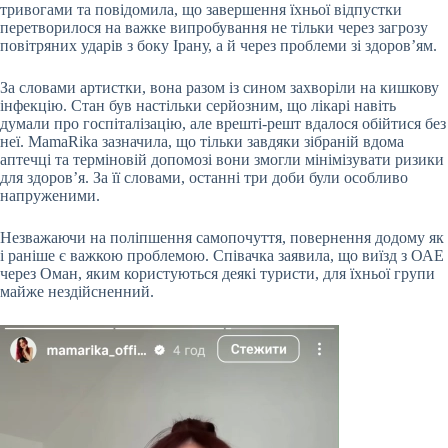
тривогами та повідомила, що завершення їхньої відпустки
перетворилося на важке випробування не тільки через загрозу
повітряних ударів з боку Ірану, а й через проблеми зі здоров’ям.
За словами артистки, вона разом із сином захворіли на кишкову
інфекцію. Стан був настільки серйозним, що лікарі навіть
думали про госпіталізацію, але врешті-решт вдалося обійтися без
неї. MamaRika зазначила, що тільки завдяки зібраній вдома
аптечці та терміновій допомозі вони змогли мінімізувати ризики
для здоров’я. За її словами, останні три доби були особливо
напруженими.
Незважаючи на поліпшення самопочуття, повернення додому як
і раніше є важкою проблемою. Співачка заявила, що виїзд з ОАЕ
через Оман, яким користуються деякі туристи, для їхньої групи
майже нездійсненний.