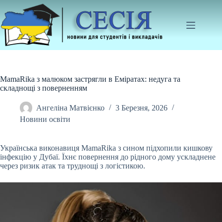
Перейти
до
вмісту
MamaRika з малюком застрягли в Еміратах: недуга та
складнощі з поверненням
Ангеліна Матвієнко
3 Березня, 2026
Новини освіти
Українська виконавиця MamaRika з сином підхопили кишкову
інфекцію у Дубаї. Їхнє повернення до рідного дому ускладнене
через ризик атак та труднощі з логістикою.