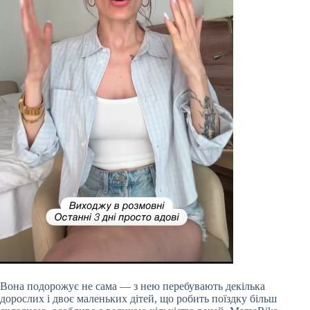
Вона подорожує не сама — з нею перебувають декілька
дорослих і двоє маленьких дітей, що робить поїздку більш