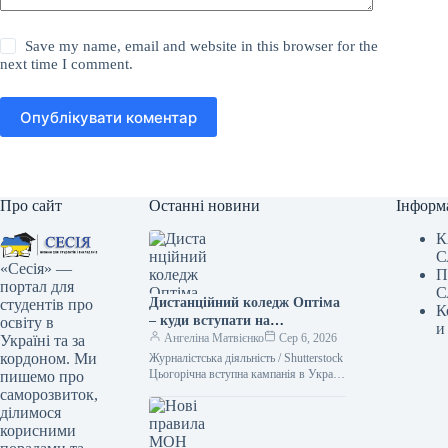
Save my name, email and website in this browser for the
next time I comment.
Опублікувати коментар
Про сайт
Останні новини
Інформ
К
С
«Сесія» —
П
портал для
С
Дистанційний коледж Оптіма
студентів про
К
– куди вступати на
освіту в
и
журналістику після дев’ятого
Ангеліна Матвієнко
Сер 6, 2026
Україні та за
класу
кордоном. Ми
Журналістська діяльність / Shutterstock
Цьогорічна вступна кампанія в Україні
пишемо про
триває. Журналістика є одним із
саморозвиток,
популярних напрямків серед
ділимося
потенційних студентів. Аби…
корисними