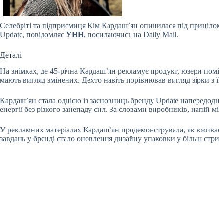
Селебріті та підприємиця Кім Кардаш’ян опинилася під приціло
Update, повідомляє
УНН
, посилаючись на Daily Mail.
Деталі
На знімках, де 45-річна Кардаш’ян рекламує продукт, юзери помі
мають вигляд змінених. Дехто навіть порівнював вигляд зірки з
Кардаш’ян стала однією із засновниць бренду Update напередодні
енергії без різкого занепаду сил. За словами виробників, напій 
У рекламних матеріалах Кардаш’ян продемонструвала, як вживає н
завдань у бренді стало оновлення дизайну упаковки у більш стр