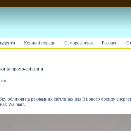
туденти
Корисні поради
Саморозвиток
Розваги
Ст
ки за промо-світлини.
іти
ку обличчя на рекламних світлинах для її нового бренду енергети
нах Walmart.