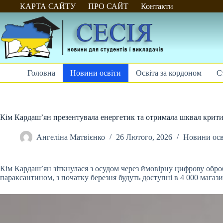
Перейти
КАРТА САЙТУ
ПРО САЙТ
Контакти
до
вмісту
Головна
Новини освіти
Освіта за кордоном
С
Кім Кардаш’ян презентувала енергетик та отримала шквал крити
Ангеліна Матвієнко
26 Лютого, 2026
Новини осв
Кім Кардаш’ян зіткнулася з осудом через ймовірну цифрову оброб
параксантином, з початку березня будуть доступні в 4 000 магази