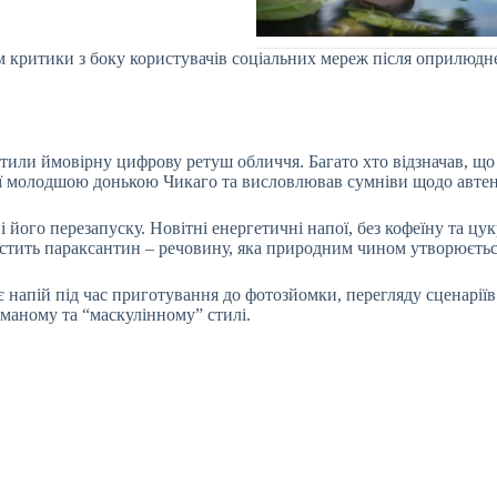
м критики з боку користувачів соціальних мереж після оприлюдн
тили ймовірну цифрову ретуш обличчя. Багато хто відзначав, що 
 її молодшою донькою Чикаго та висловлював сумніви щодо автен
 його перезапуску. Новітні енергетичні напої, без кофеїну та цу
містить параксантин – речовину, яка природним чином утворюється
апій під час приготування до фотозйомки, перегляду сценаріїв і
иманому та “маскулінному” стилі.