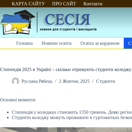
Перейти
КАРТА САЙТУ
ПРО САЙТ
Контакти
до
вмісту
Головна
Новини освіти
Освіта за кордоном
С
Стипендія 2025 в Україні – скільки отримують студенти коледжу 
Руслана Рябець
2 Жовтня, 2025
Студенти
Основні моменти
Стипендія у коледжах становить 1350 гривень. Деякі регіо
Студенти коледжу можуть проживати в гуртожитках безко