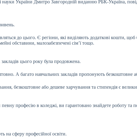
и і науки України Дмитро Завгородній виданню РБК-Україна, пов
ривень.
ляться до цього. Є регіони, які виділяють додаткові кошти, щоб 
мейні обставини, малозабезпечені сім’ї тощо.
закладів цього року була продовжена.
товно. А багато навчальних закладів пропонують безкоштовне а
вання, безкоштовне або дешеве харчування та стипендія є велик
певну професію в коледжі, ви гарантовано знайдете роботу та п
ють на сферу професійної освіти.