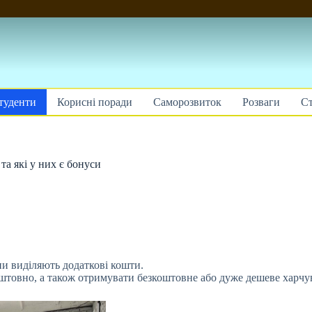
туденти
Корисні поради
Саморозвиток
Розваги
Ст
та які у них є бонуси
ни виділяють додаткові кошти.
штовно, а
також отримувати безкоштовне або дуже дешеве харчу