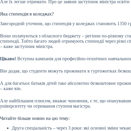
Але їх легше отримати. Про це заявив заступник міністра освіт
Яка стипендія в коледжах?
Завгородній уточнив, що стипендія у коледжах становить 1350 г
Вони оплачуються з обласного бюджету – регіони по-різному став
стипендії. Тобто багато людей отримують стипендії через різні сі
– каже заступник міністра.
Цікаво!
Вступна кампанія для професійно-технічних навчальних 
Він додав, що студенти можуть проживати в гуртожитках безкош
А для багатьох батьків дітей таке абсолютно безкоштовне прожи
– каже він.
Але найбільшим плюсом, вважає чиновник, є те, що опанувавши 
університету чи отримання ступеня магістра.
Читайте більше новин на цю тему:
Друга спеціальність – через 3 роки: які основні зміни чека