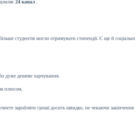
ідомляє
24 канал
.
більше студентів могли отримувати стипендії. Є ще й соціальні
бо дуже дешеве харчування.
им плюсом,
очнете заробляти гроші досить швидко, не чекаючи закінчення