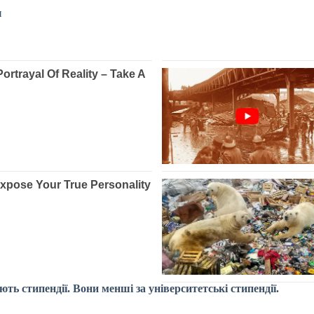
и
ь стипендії. Вони менші за університетські стипендії.