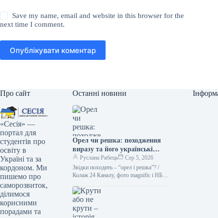
Save my name, email and website in this browser for the
next time I comment.
Опублікувати коментар
Про сайт
Останні новини
Інформ
«Сесія» —
портал для
Орел чи решка: походження
студентів про
виразу та його українські
освіту в
синоніми Походження вислову
Руслана Рябець
Сер 5, 2026
Україні та за
“орел чи решка” тісно
кордоном. Ми
Звідки походить – “орел і решка”? /
пов’язане з давньою
Колаж 24 Каналу, фото magnific і НБУ
пишемо про
Кинути монету – найлегший спосіб
традицією підкидати монету
саморозвиток,
зробити…
для прийняття рішення. На
ділимося
одній стороні монети, як
корисними
правило, зображували орла, а
порадами та