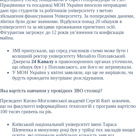
Працівники та посадовці МОН України вносили неправдиві
дані про студентів та робітників університету з метою
збільшення фінансування Університету. За попередніми даними,
збитки були дуже значними. Відбулося понад 20 обшуків в
університеті та за місцями проживання причетних осіб.
Фігурантам загрожує до 12 років ув’язнення та конфіскація
майна.
ЗМІ припускали, що серед учасників схеми може бути і
колишній ректор університету Михайло Поплавський.
Джерела
24 Каналу
в правоохоронних органах уточнили,
що обшук був і у Поплавського, але його не затримували.
У МОН України у квітні заявляли, що ще не вирішили, чи
будуть проводити внутрішнє розслідування.
Яка вартість навчання у провідних ЗВО столиці?
Президент Києво-Могилянської академії Сергій Квіт зазначив,
що на факультеті інформаційних технологій є програми вартістю
100 тисяч гривень на рік.
Київський національний університет імені Тараса
Шевченка в минулому році був у трійці тих закладів вищої
освіти, які отримали найбільшу кількість заяв від