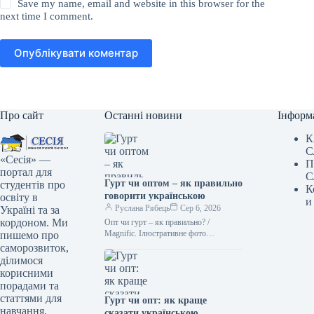
Save my name, email and website in this browser for the
next time I comment.
Опублікувати коментар
Про сайт
Останні новини
Інформ
К
С
«Сесія» —
П
портал для
С
Гурт чи оптом – як правильно
студентів про
К
говорити українською
освіту в
и
Руслана Рябець
Сер 6, 2026
Україні та за
кордоном. Ми
Опт чи гурт – як правильно? /
Мagnific. Ілюстративне фото
пишемо про
Українська мова славиться тим, що
саморозвиток,
часто пропонує два цілком
ділимося
прийнятні…
корисними
порадами та
статтями для
Гурт чи опт: як краще
навчання.
сказати українською