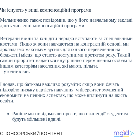
Чи існують у виші компенсаційні програми
Мельниченко також повідомив, що у його навчальному закладі
діють численні компенсаційні програми.
Ветерани війни та їхні діти нерідко вступають за спеціальними
квотами. Якщо ж вони навчаються на контрактній основі, ми
докладаємо максимум зусиль для їхнього переведення на
бюджетні місця, що стають доступними протягом року. Такий
самий пріоритет надається внутрішньо переміщеним особам та
іншим категоріям населення, які мають пільги,
– уточнив він.
І додав, що батькам важливо розуміти: якщо вони бачать
підозріло низьку вартість навчання, університет змушений
економити на певних аспектах, що може вплинути на якість
освіти.
Раніше ми повідомляли про те, що стипендії студентам
будуть збільшені вдвічі.