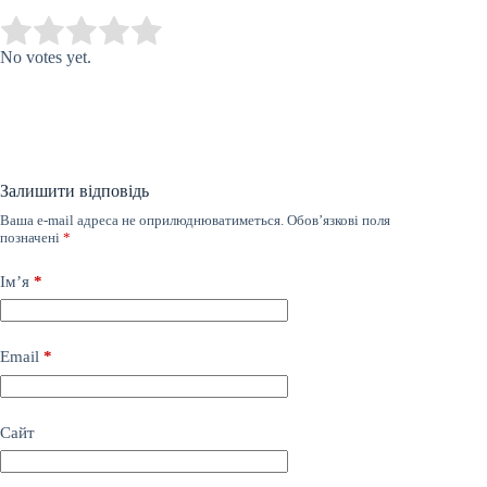
Submit Rating
Rate this item:
No votes yet.
Залишити відповідь
Ваша e-mail адреса не оприлюднюватиметься.
Обов’язкові поля
позначені
*
Ім’я
*
Email
*
Сайт