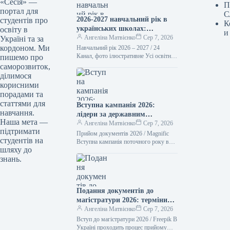
«Сесія» —
П
портал для
С
2026-2027 навчальний рік в
студентів про
К
українських школах:
освіту в
и
пріоритети та ключові
Ангеліна Матвієнко
Сер 7, 2026
Україні та за
трансформації
кордоном. Ми
Навчальний рік 2026 – 2027 / 24
Канал, фото ілюстративне Усі освітні
пишемо про
заклади України мусять бути повністю
саморозвиток,
підготовлені до нового…
ділимося
корисними
порадами та
статтями для
Вступна кампанія 2026:
навчання.
лідери за державним
Наша мета —
замовленням
Ангеліна Матвієнко
Сер 7, 2026
підтримати
Прийом документів 2026 / Magnific
студентів на
Вступна кампанія поточного року в
шляху до
Україні добігає кінця. Абітурієнти вже
знань.
отримали перші рекомендації для
зарахування…
Подання документів до
магістратури 2026: терміни
для абітурієнтів
Ангеліна Матвієнко
Сер 7, 2026
Вступ до магістратури 2026 / Freepik В
Україні проходить процес прийому