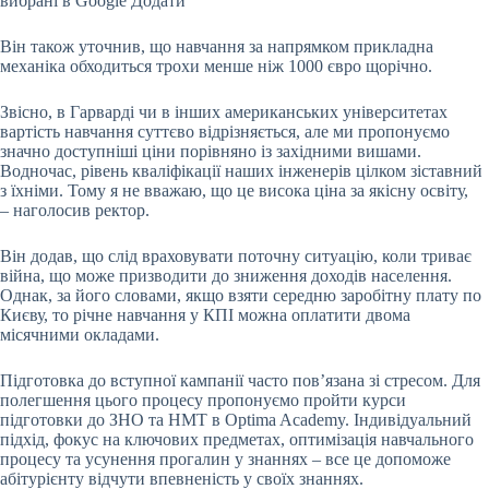
вибрані в Google
Додати
Він також уточнив, що навчання за напрямком прикладна
механіка обходиться трохи менше ніж 1000 євро щорічно.
Звісно, в Гарварді чи в інших американських університетах
вартість навчання суттєво відрізняється, але ми пропонуємо
значно доступніші ціни порівняно із західними вишами.
Водночас, рівень кваліфікації наших інженерів цілком зіставний
з їхніми. Тому я не вважаю, що це висока ціна за якісну освіту,
– наголосив ректор.
Він додав, що слід враховувати поточну ситуацію, коли триває
війна, що може призводити до зниження доходів населення.
Однак, за його словами, якщо взяти середню заробітну плату по
Києву, то річне навчання у КПІ можна оплатити двома
місячними окладами.
Підготовка до вступної кампанії часто пов’язана зі стресом. Для
полегшення цього процесу пропонуємо пройти курси
підготовки до ЗНО та НМТ в Optima Academy. Індивідуальний
підхід, фокус на ключових предметах, оптимізація навчального
процесу та усунення прогалин у знаннях – все це допоможе
абітурієнту відчути впевненість у своїх знаннях.