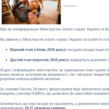
Про це поінформували Міністерство освіти і науки України та й
Як заявили у Міністерстві освіти і науки України та особисто г
Перший етап (січень 2026 року):
посадові оклади педагог
Другий етап (вересень 2026 року):
відбудеться додаткове
Згідно з інформацією міністерства, це підвищення стане одним і
плану вимагає залучення як державного, так і місцевих бюджетів
розробив компенсаційний механізм.
За словами Оксена Лісового, фінансування буде забезпечено шля
(зокрема у вигляді ПДФО), що дозволить їм самостійно покриват
Зазначається, що нові оклади не скасовують, а доповнюють чинн
зарезервовано
10,37 мільярда гривень
.