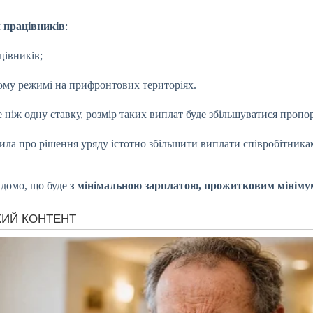
ч працівників
:
цівників;
ому режимі на прифронтових територіях.
е ніж одну ставку, розмір таких виплат буде збільшуватися пропо
а про рішення уряду істотно збільшити виплати співробітникам о
ідомо, що буде
з мінімальною зарплатою, прожитковим мінімум