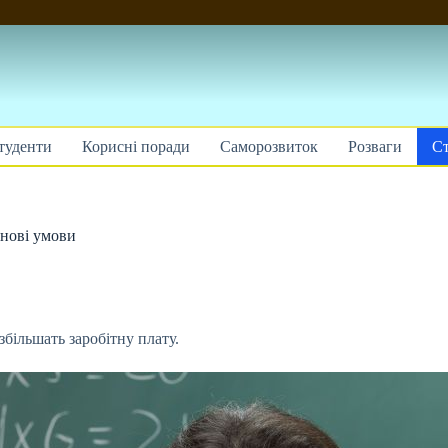
туденти
Корисні поради
Саморозвиток
Розваги
Ст
 нові умови
більшать заробітну плату.