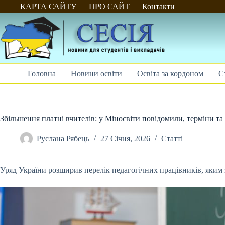
Перейти
КАРТА САЙТУ
ПРО САЙТ
Контакти
до
вмісту
Головна
Новини освіти
Освіта за кордоном
С
Збільшення платні вчителів: у Міносвіти повідомили, терміни та
Руслана Рябець
27 Січня, 2026
Статті
Уряд України розширив перелік педагогічних працівників, яким з