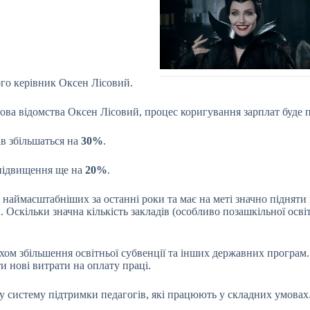
ого керівник Оксен Лісовий.
олова відомства Оксен Лісовий, процес коригування зарплат буде 
ів збільшаться на
30%
.
 підвищення ще на
20%
.
з наймасштабніших за останні роки та має на меті значно підняти
. Оскільки значна кількість закладів (особливо позашкільної осв
хом збільшення освітньої субвенції та інших державних програм
и нові витрати на оплату праці.
у систему підтримки педагогів, які працюють у складних умовах