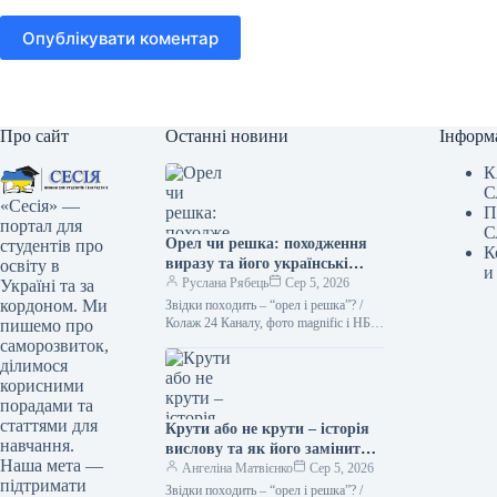
Опублікувати коментар
Про сайт
Останні новини
Інформ
К
С
«Сесія» —
П
портал для
С
Орел чи решка: походження
студентів про
К
виразу та його українські
освіту в
и
синоніми Походження вислову
Руслана Рябець
Сер 5, 2026
Україні та за
“орел чи решка” тісно
кордоном. Ми
Звідки походить – “орел і решка”? /
пов’язане з давньою
Колаж 24 Каналу, фото magnific і НБУ
пишемо про
Кинути монету – найлегший спосіб
традицією підкидати монету
саморозвиток,
зробити…
для прийняття рішення. На
ділимося
одній стороні монети, як
корисними
правило, зображували орла, а
порадами та
на іншій – герб держави або
статтями для
Крути або не крути – історія
інший символ. Таким чином,
навчання.
вислову та як його замінити
“орел” і “решка” стали
Наша мета —
українською
Ангеліна Матвієнко
Сер 5, 2026
узагальненими позначеннями
підтримати
Звідки походить – “орел і решка”? /