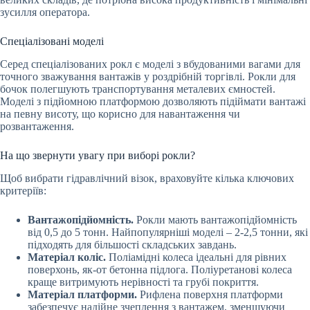
зусилля оператора.
Спеціалізовані моделі
Серед спеціалізованих рокл є моделі з вбудованими вагами для
точного зважування вантажів у роздрібній торгівлі. Рокли для
бочок полегшують транспортування металевих ємностей.
Моделі з підйомною платформою дозволяють підіймати вантажі
на певну висоту, що корисно для навантаження чи
розвантаження.
На що звернути увагу при виборі рокли?
Щоб вибрати гідравлічний візок, враховуйте кілька ключових
критеріїв:
Вантажопідйомність.
Рокли мають вантажопідйомність
від 0,5 до 5 тонн. Найпопулярніші моделі – 2-2,5 тонни, які
підходять для більшості складських завдань.
Матеріал коліс.
Поліамідні колеса ідеальні для рівних
поверхонь, як-от бетонна підлога. Поліуретанові колеса
краще витримують нерівності та грубі покриття.
Матеріал платформи.
Рифлена поверхня платформи
забезпечує надійне зчеплення з вантажем, зменшуючи