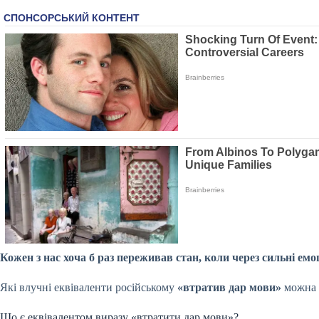
Кожен з нас хоча б раз переживав стан, коли через сильні емо
Які влучні еквіваленти російському
«втратив дар мови»
можна 
Що є еквівалентом виразу «втратити дар мови»?