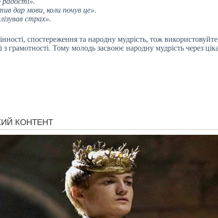
 радості».
ив дар мови, коли почув це».
лізував страх».
цінності, спостереження та народну мудрість, тож використовуйте
ті з грамотності. Тому молодь засвоює народну мудрість через цік