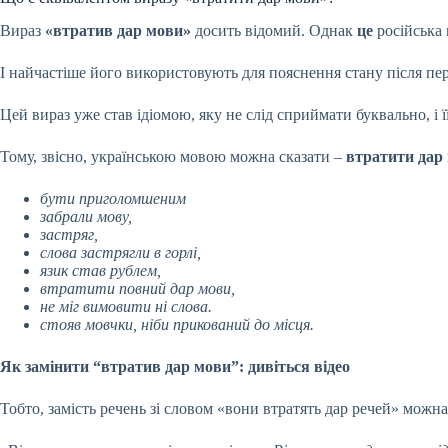
Вираз
«втратив дар мови»
досить відомий.
Однак
це
російська 
І найчастіше його використовують для пояснення стану після пе
Цей вираз уже став ідіомою, яку не слід сприймати буквально, і ї
Тому, звісно, українською мовою можна сказати –
втратити дар
бути приголомшеним
забрали мову,
застряг,
слова застрягли в горлі,
язик став рублем,
втратити повний дар мови,
не міг вимовити ні слова.
стояв мовчки, ніби прикований до місця.
Як замінити “втратив дар мови”: дивіться відео
Тобто, замість речень зі словом «вони втратять дар речей» можна