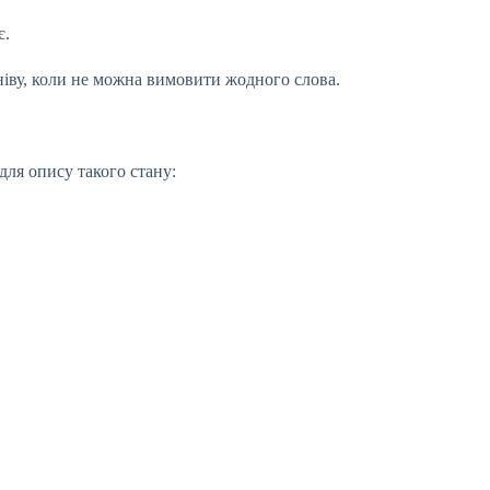
є.
гніву, коли не можна вимовити жодного слова.
для опису такого стану: