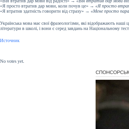
«Він втратив дар мови від радості» →
«Він втратив дар мови від
«Я просто втратив дар мови, коли почув це» →
«Я просто втрат
«Я втратив здатність говорити від страху» →
«Мене просто пара
Українська мова має свої фразеологізми, які відображають наші 
літератури в школі, і вони є серед завдань на Національному тес
Источник
Submit Rating
Rate this item:
No votes yet.