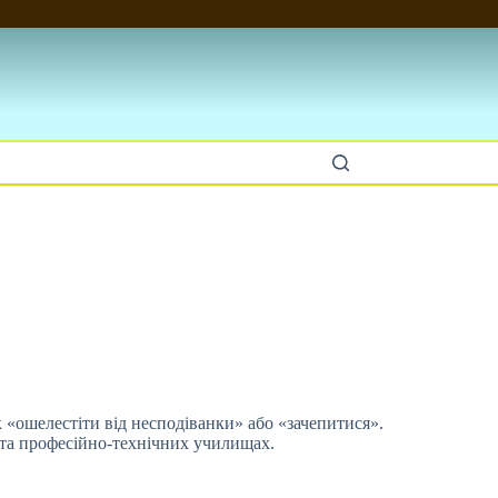
к «ошелестіти від несподіванки» або
«зачепитися».
х та професійно-технічних училищах.