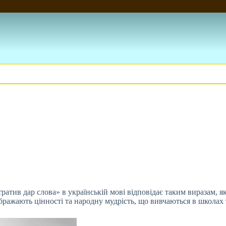
атив дар слова» в українській мові відповідає таким виразам, я
ображають цінності та народну мудрість, що вивчаються в школа