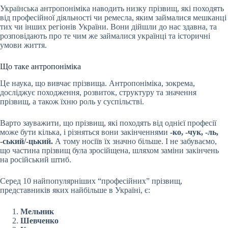
Українська антропоніміка наводить низку прізвищ, які походять
від професійної діяльності чи ремесла, яким займалися мешканці
тих чи інших регіонів України. Вони дійшли до нас здавна, та
розповідають про те чим же займалися українці та історичні
умови життя.
Що таке антропоніміка
Це наука, що вивчає прізвища. Антропоніміка, зокрема,
досліджує походження, розвиток, структуру та значення
прізвищ, а також їхню роль у суспільстві.
Варто зауважити, що прізвищ, які походять від однієї професії
може бути кілька, і різняться вони закінченнями
-ко, -чук, -ль,
-ський/-цький.
А тому носіїв їх значно більше. І не забуваємо,
що частина прізвищ була зросійщена, шляхом заміни закінчень
на російський штиб.
Серед 10 найпопулярніших “професійних” прізвищ,
представників яких найбільше в Україні, є:
Мельник
Шевченко