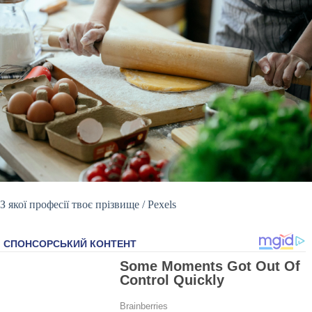
З якої
професії твоє прізвище / Рexels