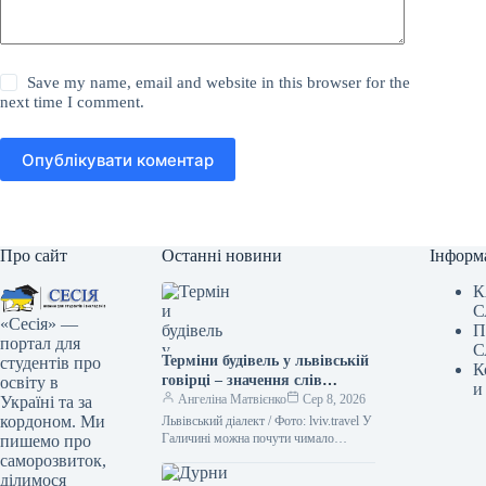
Save my name, email and website in this browser for the
next time I comment.
Опублікувати коментар
Про сайт
Останні новини
Інформ
К
С
«Сесія» —
П
портал для
С
Терміни будівель у львівській
студентів про
К
говірці – значення слів
освіту в
и
“двірець”, “креденс”,
Ангеліна Матвієнко
Сер 8, 2026
Україні та за
“кнайпа”
кордоном. Ми
Львівський діалект / Фото: lviv.travel У
Галичині можна почути чимало
пишемо про
цікавих слів. Деякі з них можуть
саморозвиток,
спантеличити навіть досвідченого
ділимося