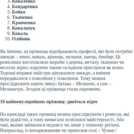
Коваленко
Бондаренко
Бойко
Ткаченко
Кравченко
Ковальчук
Коваль
Олійник
Як бачимо, ці прізвища відображають професії, які були потрібні
завжди –
ткач, коваль, кравець, мельник, швець, бондар.
Ці
ремісники виготовляли вироби з дерева, металу, тканини чи
мололи зерно, керуючи таким складним пристроєм як млин.
Хороші вправні майстри цінувалися завжди, а вміння
передавалися з покоління у покоління. Тому можна
прослідкувати навіть зміну: батько – Мельник, а син –
Мельничук. Згодом ці прізвища стали окремими.
10 найпопулярніших прізвищ: дивіться відео
На прикладі таких прізвищ можна прослідкувати і ремесла, які
були рідкістю, а тому вимагали особливої майстерності. Або
такі, якими займалися недовго чи лише у певному регіоні.
Наприклад, із випарюванням чи привозом солі –
Чумак /