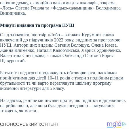
на їхню думку, є емоційно важкими для школярів, зокрема,
«Лось» Євгена Гуцала та «Федько-халамидник» Володимира
Винниченка.
Минулі видання та програма НУШ
Слід зазначити, що твір «Лобо – ватажок Курумпо» також
включений до підручників 2022 року, виданих за програмою
НУШ. Автори цих видань: Євгенія Волощук, Олена Ісаєва,
Жанна Клименко, Наталія Кадоб’янська, Лариса Удовиченко,
Валентина Снєгірьова, а також Олександр Глотов і Борис
Щавурський.
Батьки та педагоги продовжують обговорювати, наскільки
прийнятними для дітей 10–11 років є твори з подібним рівнем
брутальності та чи варто переглянути шкільну програму
іноземної літератури для 5 класу.
Нагадаємо, раніше ми писали про те, що підлітки відправились
на риболовлю, але вона була дуже невдалою – рятувалися
тиждень, як могли.