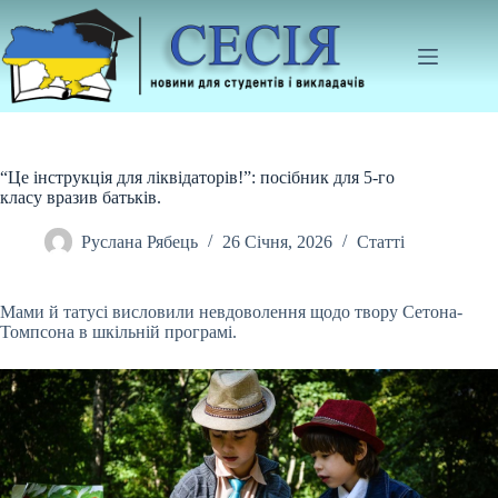
Перейти
до
вмісту
“Це інструкція для ліквідаторів!”: посібник для 5-го
класу вразив батьків.
Руслана Рябець
26 Січня, 2026
Статті
Мами й татусі висловили невдоволення щодо твору Сетона-
Томпсона в шкільній програмі.