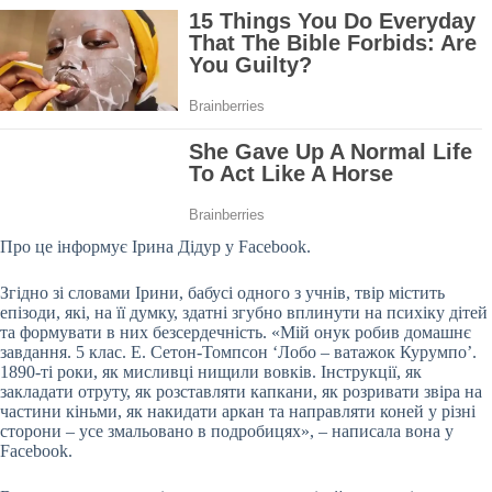
Про це інформує Ірина Дідур у Facebook.
Згідно зі словами Ірини, бабусі одного з учнів, твір містить
епізоди, які, на її думку, здатні згубно вплинути на психіку дітей
та формувати в них безсердечність. «Мій онук робив домашнє
завдання. 5 клас. Е. Сетон-Томпсон ‘Лобо – ватажок Курумпо’.
1890-ті роки, як мисливці нищили вовків. Інструкції, як
закладати отруту, як розставляти капкани, як розривати звіра на
частини кіньми, як накидати аркан та направляти коней у різні
сторони – усе змальовано в подробицях», – написала вона у
Facebook.