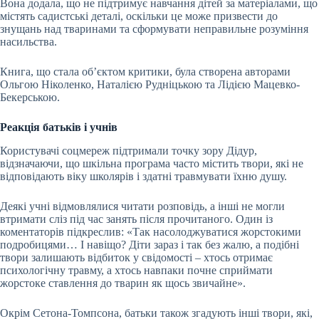
Вона додала, що не підтримує навчання дітей за матеріалами, що
містять садистські деталі, оскільки це може призвести до
знущань над тваринами та сформувати неправильне розуміння
насильства.
Книга, що стала об’єктом критики, була створена авторами
Ольгою Ніколенко, Наталією Рудніцькою та Лідією Мацевко-
Бекерською.
Реакція батьків і учнів
Користувачі соцмереж підтримали точку зору Дідур,
відзначаючи, що шкільна програма часто містить твори, які не
відповідають віку школярів і здатні травмувати їхню душу.
Деякі учні відмовлялися читати розповідь, а інші не могли
втримати сліз під час занять після прочитаного. Один із
коментаторів підкреслив: «Так насолоджуватися жорстокими
подробицями… І навіщо? Діти зараз і так без жалю, а подібні
твори залишають відбиток у свідомості – хтось отримає
психологічну травму, а хтось навпаки почне сприймати
жорстоке ставлення до тварин як щось звичайне».
Окрім Сетона-Томпсона, батьки також згадують інші твори, які,