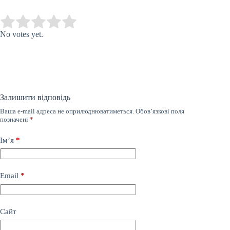
Submit Rating
Rate this item:
No votes yet.
Залишити відповідь
Ваша e-mail адреса не оприлюднюватиметься.
Обов’язкові поля
позначені
*
Ім’я
*
Email
*
Сайт