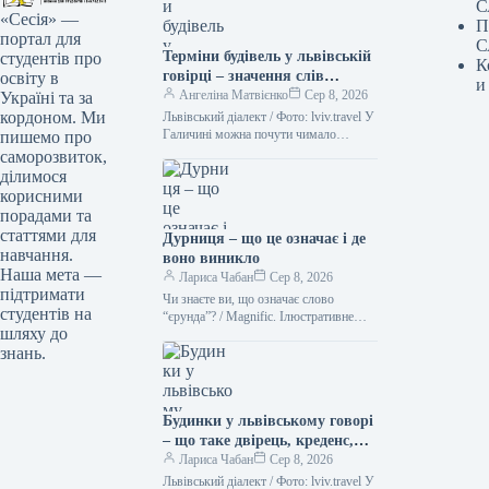
С
«Сесія» —
П
портал для
С
Терміни будівель у львівській
студентів про
К
говірці – значення слів
освіту в
и
“двірець”, “креденс”,
Ангеліна Матвієнко
Сер 8, 2026
Україні та за
“кнайпа”
кордоном. Ми
Львівський діалект / Фото: lviv.travel У
Галичині можна почути чимало
пишемо про
цікавих слів. Деякі з них можуть
саморозвиток,
спантеличити навіть досвідченого
ділимося
мандрівника.…
корисними
порадами та
статтями для
Дурниця – що це означає і де
навчання.
воно виникло
Наша мета —
Лариса Чабан
Сер 8, 2026
підтримати
Чи знаєте ви, що означає слово
студентів на
“єрунда”? / Magnific. Ілюстративне
шляху до
фото Іноді історія походження слова
знань.
виявляється цікавішою за його
сучасне…
Будинки у львівському говорі
– що таке двірець, креденс,
кнайпа
Лариса Чабан
Сер 8, 2026
Львівський діалект / Фото: lviv.travel У