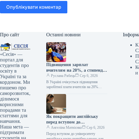
Опублікувати коментар
Про сайт
Останні новини
Інформ
К
С
«Сесія» —
П
портал для
С
Підвищення зарплат
студентів про
К
вчителям на 20%, а стипендій
освіту в
и
— у два рази: коли очікувати
Руслана Рябець
Сер 6, 2026
Україні та за
покращення
кордоном. Ми
В Україні очікується підвищення
заробітної плати вчителів на 20%
пишемо про
та подвоєння розміру стипендій.
саморозвиток,
Несподіванка для вчителів
ділимося
та студентів: як зміняться зарплати
корисними
освітян і стипендії з 1 вересня /…
порадами та
статтями для
Як покращити англійську
навчання.
перед вступом до
Наша мета —
університету: реалістичний
Ангеліна Матвієнко
Сер 6, 2026
підтримати
план підготовки
Перед вступом до університету
студентів на
англійська часто потрібна одразу для