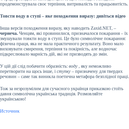
продемонструвала своє терпіння, витривалість та працьовитість.
Товсти воду в ступі – яке походження виразу: дивіться відео
Інша версія походження виразу, яку наводить Zaxid.NET, –
чернеча.
Ченцям, які провинилися, призначалося покарання – їх
змушували товкти воду в ступі. Це було символічне покарання:
фізична праця, яка не мала практичного результату. Воно мало
виховувати смирення, терпіння та покірність, але водночас
підкреслювало марність дій, які не призводять до змін.
У цій дії слід побачити образність:
воду
, яку неможливо
перетворити на щось інше, і
ступку
– призначену для твердих
речовин – саме так виникла поетична метафора безплідної праці.
Тож за незрозумілим для сучасного українця приказкою стоїть
давня символічна українська традиція. Розмовляйте
українською!
Источник
Submit Rating
Rate this item: