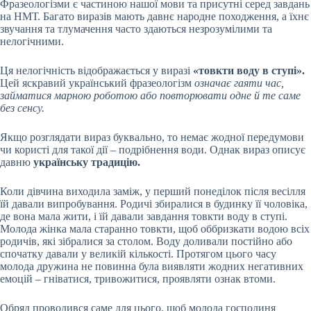
Фразеологізми є частиною нашої мови та присутні серед завдань
на НМТ. Багато виразів мають давнє народне походження, а їхнє
звучання та тлумачення часто здаються незрозумілими та
нелогічними.
Ця нелогічність відображається у виразі
«товкти воду в ступі».
Цей яскравий український фразеологізм
означає гаяти час,
займатися марною роботою або повторювати одне й те саме
без сенсу.
Якщо розглядати вираз буквально, то немає жодної передумови
чи користі для такої дії – подрібнення води. Однак вираз описує
давню
українську традицію.
Коли дівчина виходила заміж, у перший понеділок після весілля
їй давали випробування. Родичі збиралися в будинку її чоловіка,
де вона мала жити, і їй давали завдання товкти воду в ступі.
Молода жінка мала старанно товкти, щоб оббризкати водою всіх
родичів, які зібралися за столом. Воду доливали постійно або
спочатку давали у великій кількості. Протягом цього часу
молода дружина не повинна була виявляти жодних негативних
емоцій – гніватися, тривожитися, проявляти ознак втоми.
Обряд проводився саме для цього, щоб молода господиня