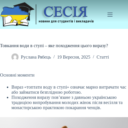
Перейти
до
вмісту
Товкання води в ступі – яке походження цього виразу?
Руслана Рябець
19 Вересня, 2025
Статті
Основні моменти
Вираз «топтати воду в ступі» означає марно витрачати час
або займатися безплідною роботою.
Походження виразу пов’язане з давньою українською
традицією випробування молодих жінок після весілля та
монастирською практикою покарання ченців.