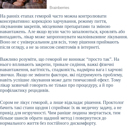
На ранніх етапах геморой часто можна контролювати
консервативно: корекцією харчування, режиму пиття,
лікуванням закрепів, місцевими препаратами та зміною
навантажень. Але якщо вузли часто запалюються, кровлять або
випадають, лікар може запропонувати малоінвазивне лікування.
Воно не є універсальним для всіх, тому рішення приймають
після огляду, а не за описом симптомів в інтернеті.
Важливо розуміти, що геморой не виникає “просто так”. На
нього впливають закрепи, тривале сидіння, важкі фізичні
навантаження, вагітність, спадковість, надмірна вага і харчові
звички. Якщо не змінити фактори, які підтримують проблему,
навіть успішне лікування може дати тимчасовий ефект. Тому
лікар зазвичай говорить не тільки про процедуру, а й про
профілактику рецидивів.
Сором не лікує геморой, а лише відкладає рішення. Проктолог
бачить такі стани щодня і сприймає їх як медичну задачу, а не
привід для незручності. Чим раніше людина звертається, тим
більше шансів обрати щадний метод і повернутися до
нормального життя без постійного дискомфорту.