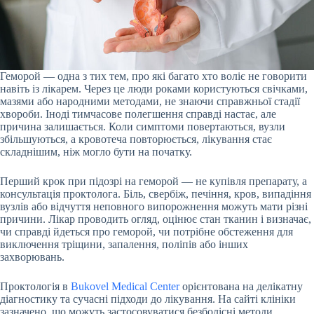
Геморой — одна з тих тем, про які багато хто воліє не говорити
навіть із лікарем. Через це люди роками користуються свічками,
мазями або народними методами, не знаючи справжньої стадії
хвороби. Іноді тимчасове полегшення справді настає, але
причина залишається. Коли симптоми повертаються, вузли
збільшуються, а кровотеча повторюється, лікування стає
складнішим, ніж могло бути на початку.
Перший крок при підозрі на геморой — не купівля препарату, а
консультація проктолога. Біль, свербіж, печіння, кров, випадіння
вузлів або відчуття неповного випорожнення можуть мати різні
причини. Лікар проводить огляд, оцінює стан тканин і визначає,
чи справді йдеться про геморой, чи потрібне обстеження для
виключення тріщини, запалення, поліпів або інших
захворювань.
Проктологія в
Bukovel Medical Center
орієнтована на делікатну
діагностику та сучасні підходи до лікування. На сайті клініки
зазначено, що можуть застосовуватися безболісні методи