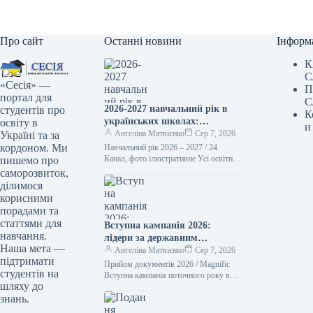
Про сайт
Останні новини
Інформ
К
С
«Сесія» —
П
портал для
С
2026-2027 навчальний рік в
студентів про
К
українських школах:
освіту в
и
пріоритети та ключові
Ангеліна Матвієнко
Сер 7, 2026
Україні та за
трансформації
кордоном. Ми
Навчальний рік 2026 – 2027 / 24
Канал, фото ілюстративне Усі освітні
пишемо про
заклади України мусять бути повністю
саморозвиток,
підготовлені до нового…
ділимося
корисними
порадами та
статтями для
Вступна кампанія 2026:
навчання.
лідери за державним
Наша мета —
замовленням
Ангеліна Матвієнко
Сер 7, 2026
підтримати
Прийом документів 2026 / Magnific
студентів на
Вступна кампанія поточного року в
шляху до
Україні добігає кінця. Абітурієнти вже
знань.
отримали перші рекомендації для
зарахування…