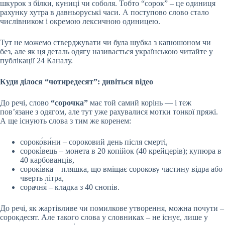
шкурок з білки, куниці чи соболя. Тобто “сорок” – це одиниця
рахунку хутра в давньоруські часи. А поступово слово стало
числівником і окремою лексичною одиницею.
Тут не можемо стверджувати чи була шубка з капюшоном чи
без, але як ця деталь одягу називається українською читайте у
публікації 24 Каналу.
Куди ділося “чотиредесят”: дивіться відео
До речі, слово
“сорочка”
має той самий корінь — і теж
пов’язане з одягом, але тут уже рахувалися мотки тонкої пряжі.
А ще існують слова з тим же коренем:
сороко́ви́ни – сороковий день після смерті,
сорокі́вець – монета в 20 копійок (40 крейцерів); купюра в
40 карбованців,
сорокі́вка – пляшка, що вміщає сорокову частину відра або
чверть літра,
сорачня́ – кладка з 40 снопів.
До речі, як жартівливе чи помилкове утворення, можна почути –
сорокдесят. Але такого слова у словниках – не існує, лише у