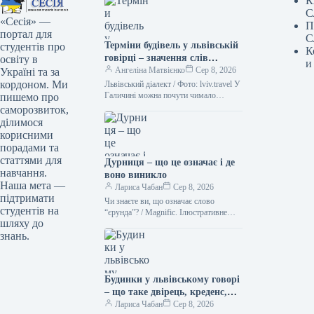
К
С
«Сесія» —
П
портал для
С
Терміни будівель у львівській
студентів про
К
говірці – значення слів
освіту в
и
“двірець”, “креденс”,
Ангеліна Матвієнко
Сер 8, 2026
Україні та за
“кнайпа”
кордоном. Ми
Львівський діалект / Фото: lviv.travel У
Галичині можна почути чимало
пишемо про
цікавих слів. Деякі з них можуть
саморозвиток,
спантеличити навіть досвідченого
ділимося
мандрівника.…
корисними
порадами та
статтями для
Дурниця – що це означає і де
навчання.
воно виникло
Наша мета —
Лариса Чабан
Сер 8, 2026
підтримати
Чи знаєте ви, що означає слово
студентів на
“єрунда”? / Magnific. Ілюстративне
шляху до
фото Іноді історія походження слова
знань.
виявляється цікавішою за його
сучасне…
Будинки у львівському говорі
– що таке двірець, креденс,
кнайпа
Лариса Чабан
Сер 8, 2026