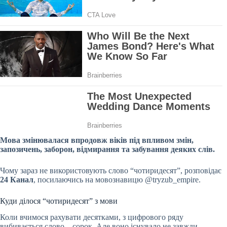
Мова змінювалася впродовж віків під впливом змін,
запозичень, заборон, відмирання та забування деяких слів.
Чому зараз не використовують слово “чотиридесят”, розповідає
24 Канал
, посилаючись на мовознавицю @tryzub_empire.
Куди ділося “чотиридесят” з мови
Коли вчимося рахувати десятками, з цифрового ряду
вибивається слово – сорок. Але воно існувало не завжди.