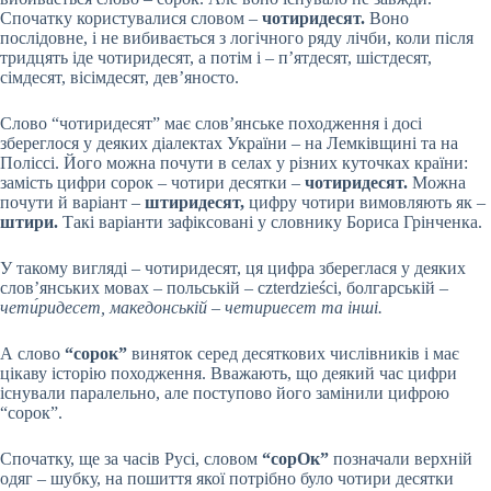
Спочатку користувалися словом –
чотиридесят.
Воно
послідовне, і не вибивається з логічного ряду лічби, коли після
тридцять іде чотиридесят, а потім і – п’ятдесят, шістдесят,
сімдесят, вісімдесят, дев’яносто.
Слово “чотиридесят” має слов’янське походження і досі
збереглося у деяких діалектах України – на Лемківщині та на
Поліссі. Його можна почути в селах у різних куточках країни:
замість цифри сорок – чотири десятки –
чотиридесят.
Можна
почути й варіант –
штиридесят,
цифру чотири вимовляють як –
штири.
Такі варіанти зафіксовані у словнику Бориса Грінченка.
У такому вигляді – чотиридесят, ця цифра збереглася у деяких
слов’янських мовах – польській – czterdzieści, болгарській –
чети́ридесет, македонській – четириесет та інші.
А слово
“сорок”
виняток серед десяткових числівників і має
цікаву історію походження. Вважають, що деякий час цифри
існували паралельно, але поступово його замінили цифрою
“сорок”.
Спочатку, ще за часів Русі, словом
“сорОк”
позначали верхній
одяг – шубку, на пошиття якої потрібно було чотири десятки