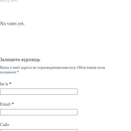
Submit Rating
Rate this item:
No votes yet.
Залишити відповідь
Ваша e-mail адреса не оприлюднюватиметься.
Обов’язкові поля
позначені
*
Ім’я
*
Email
*
Сайт