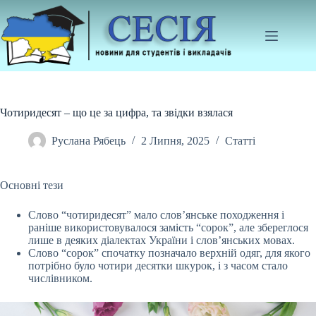
Перейти
до
вмісту
Чотиридесят – що це за цифра, та звідки взялася
Руслана Рябець
2 Липня, 2025
Статті
Основні тези
Слово “чотиридесят” мало слов’янське походження і
раніше використовувалося замість “сорок”, але збереглося
лише в деяких діалектах України і слов’янських
мовах.
Слово “сорок” спочатку позначало верхній одяг, для якого
потрібно було чотири десятки шкурок, і з часом стало
числівником.