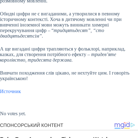
розмовному мовленні.
Обидві цифри не є вигаданими, а утворилися в певному
історичному контексті. Хоча в дитячому мовленні чи при
вивченні іноземної мови можуть виникати химерні
перекручування цифр – “
тридцятьдесят”, “сто
двадцятьдесятсім”.
А ще вигадані цифри трапляються у фольклорі, наприклад,
казках, для створення потрібного ефекту
– тридев’яте
королівство, тридесята держава.
Вивчати походження слів цікаво, не нехтуйте цим. І говоріть
українською!
Источник
Submit Rating
Rate this item:
No votes yet.