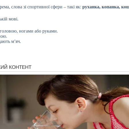
ма, слова зі спортивної сфери – такі як:
руханка, копанка, ко
ькій мові.
и головою, ногами або руками.
гою.
дають м’яч.