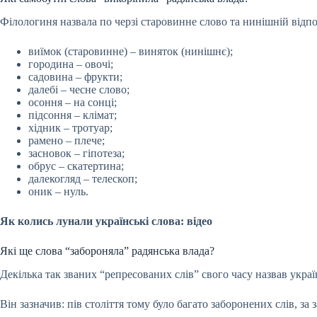
Філологиня назвала по черзі старовинне слово та нинішній відпо
виїмок (старовинне) – виняток (нинішнє);
городина – овочі;
садовина – фрукти;
далебі – чесне слово;
осоння – на сонці;
підсоння – клімат;
хідник – тротуар;
рамено – плече;
засновок – гіпотеза;
обрус – скатертина;
далекогляд – телескоп;
оник – нуль.
Як колись лунали українські слова: відео
Які ще слова “забороняла” радянська влада?
Декілька так званих “репресованих слів” свого часу назвав укра
Він зазначив: пів століття тому було багато заборонених слів, з