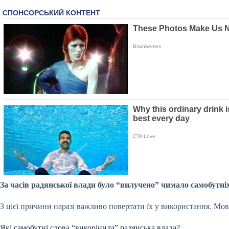
За часів радянської влади було “вилучено” чимало самобутні
З цієї причини наразі важливо повертати їх у використання. Мов
Які самобутні слова “викорінила” радянська влада?