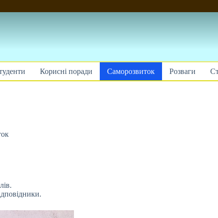
туденти
Корисні поради
Саморозвиток
Розваги
Ст
ток
лів.
ідповідники.