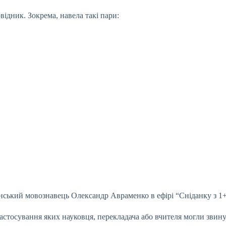
відник. Зокрема, навела такі пари:
їнський мовознавець Олександр Авраменко в ефірі “Сніданку з 1+
а застосування яких науковця, перекладача або вчителя могли звин