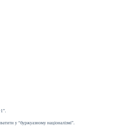
1”.
уватити у “буржуазному націоналізмі”.