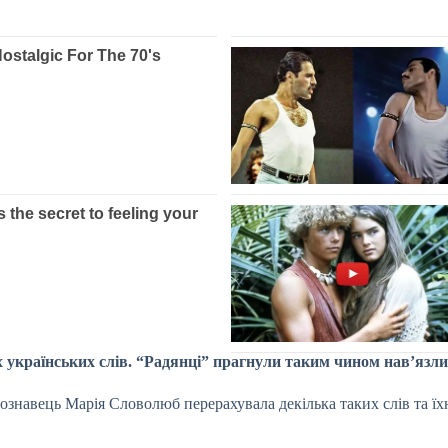
х українських слів. “Радянці” прагнули таким чином нав’язли
ознавець Марія Словолюб перерахувала декілька таких слів та їхн