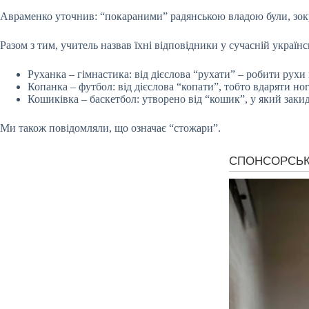
Авраменко уточнив: “покараними” радянською владою були, зокре
Разом з тим, учитель назвав їхні відповідники у сучасній українс
Руханка – гімнастика: від дієслова “рухати” – робити рух
Копанка – футбол: від дієслова “копати”, тобто вдаряти но
Кошиківка – баскетбол: утворено від “кошик”, у який заки
Ми також повідомляли, що означає “стожари”.