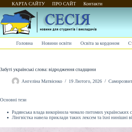
Перейти
КАРТА САЙТУ
ПРО САЙТ
Контакти
до
вмісту
Головна
Новини освіти
Освіта за кордоном
С
Забуті українські слова: відродження спадщини
Ангеліна Матвієнко
19 Лютого, 2026
Саморозви
Основні тези
Радянська влада викорінила чимало питомих українських с
Лінгвістка навела приклади таких лексем та їхні нинішні в