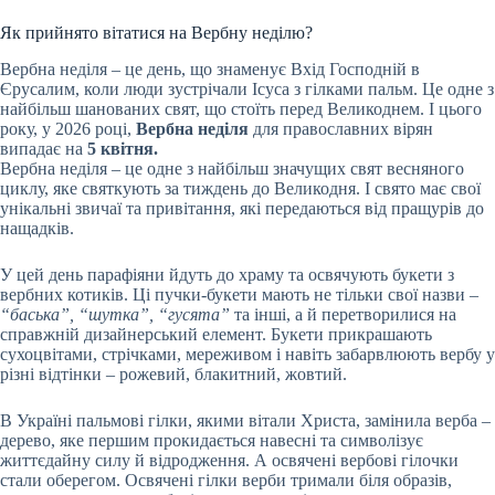
Як прийнято вітатися на Вербну неділю?
Вербна неділя – це день, що знаменує Вхід Господній в
Єрусалим, коли люди зустрічали Ісуса з гілками пальм. Це одне з
найбільш шанованих свят, що стоїть перед Великоднем. І цього
року, у 2026 році,
Вербна неділя
для православних вірян
випадає на
5 квітня.
Вербна неділя – це одне з найбільш значущих свят весняного
циклу, яке святкують за тиждень до Великодня. І свято має свої
унікальні звичаї та привітання, які передаються від пращурів до
нащадків.
У цей день парафіяни йдуть до храму та освячують букети з
вербних котиків. Ці пучки-букети мають не тільки свої назви –
“баська”, “шутка”, “гусята”
та інші, а й перетворилися на
справжній дизайнерський елемент. Букети прикрашають
сухоцвітами, стрічками, мереживом і навіть забарвлюють вербу у
різні відтінки – рожевий, блакитний, жовтий.
В Україні пальмові гілки, якими вітали Христа, замінила верба –
дерево, яке першим прокидається навесні та символізує
життєдайну силу й відродження. А освячені вербові гілочки
стали оберегом. Освячені гілки верби тримали біля образів,