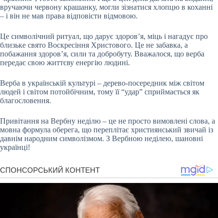
вручаючи червону крашанку, могли зізнатися хлопцю в коханні
– і він не мав права відповісти відмовою.
Це символічний ритуал, що дарує здоров’я, міць і нагадує про
близьке свято Воскресіння Христового. Це не забавка, а
побажання здоров’я, сили та добробуту. Вважалося, що верба
передає свою життєву енергію людині.
Верба в українській культурі – дерево-посередник між світом
людей і світом потойбічним, тому її “удар” сприймається як
благословення.
Привітання на Вербну неділю – це не просто вимовлені слова, а
мовна формула оберега, що переплітає християнський звичай із
давнім народним символізмом. З Вербною неділею, шановні
українці!