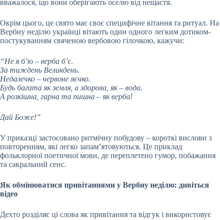
вважалося, що вони оберігають оселю від нещастя.
Окрім цього, це свято має своє специфічне вітання та ритуал. На
Вербну неділю українці вітають один одного легким дотиком-
постукуванням свяченою вербовою гілочкою, кажучи:
“Не я б’ю – верба б’є.
За тиждень Великдень.
Недалечко – червоне яєчко.
Будь багата як земля, а здорова, як – вода.
А розкішна, гарна та пишна – як верба!
Дай Боже!”
У приказці застосовано ритмічну побудову – короткі вислови з
повторенням, які легко запам’ятовуються. Це приклад
фольклорної поетичної мови, де переплетено гумор, побажання
та сакральний сенс.
Як обмінюватися привітаннями у Вербну неділю: дивіться
відео
Дехто розділяє ці слова як привітання та відгук і використовує