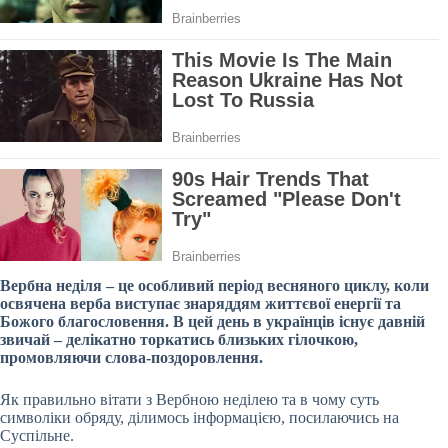
Вербна неділя – це особливий період весняного циклу, коли
освячена верба виступає знаряддям життєвої енергії та
Божого благословення. В цей день в українців існує давній
звичай – делікатно торкатись близьких гілочкою,
промовляючи слова-поздоровлення.
Як правильно вітати з Вербною неділею та в чому суть
символіки обряду, ділимось інформацією, посилаючись на
Суспільне.