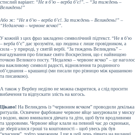
стислий варіант:
“Не я б’ю – верба б’є!”. – “За тиждень –
Великдень!”
Або ж: “Не я б’ю – верба б’є!. За тиждень – Великдень!” –
“Недалечко – червоне яєчко!”.
У кожній з цих фраз закладено символічний підтекст. “Не я б’ю
– верба б’є” дає зрозуміти, що людина є лише провідником, а
сила – у природі, у святій вербі. “За тиждень Великдень” –
нагадування про близьке свято Воскресіння, що є найвищою
точкою Великого посту. “Недалеко – червоне яєчко” – це наголос
на важливому символі радості, відновлення та родинного
об’єднання – крашанці (ми писали про різницю між крашанкою
та писанкою).
А також у Вербну неділю не можна сваритися, а слід просити
вибачення та відпускати злість на когось.
Цікаво!
На Великдень із “червоним яєчком” проводили декілька
ритуалів. Освячене фарбоване червоне яйце занурювали у миску
з водою, якою вмивалися дівчата та діти, щоб бути вродливими
та здоровими. Червоне яйце клали на певний час до скриньки,
де зберігалися гроші та коштовності – щоб увесь рік був
“красним”, тобто заможним. І ще в цей день дівчата на виданні,