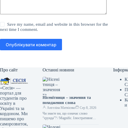
Save my name, email and website in this browser for the
next time I comment.
Опублікувати коментар
Про сайт
Останні новини
Інформ
К
С
«Сесія» —
П
портал для
С
Нісенітниця – значення та
студентів про
К
походження слова
освіту в
и
Ангеліна Матвієнко
Сер 8, 2026
Україні та за
кордоном. Ми
Чи знаєте ви, що означає слово
“єрунда”? / Magnific. Ілюстративне
пишемо про
фото Іноді походження слова буває
саморозвиток,
цікавішим за його зміст. Адже…