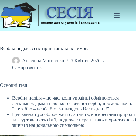
Перейти
до
вмісту
Вербна неділя: сенс привітань та їх вимова.
Ангеліна Матвієнко
5 Квітня, 2026
Саморозвиток
Основні тези
Вербна неділя – це час, коли українці обмінюються
легкими ударами гілочкою свяченої верби, промовляючи:
“Не я б’ю – верба б’є. За тиждень Великдень!”
Цей
звичай уособлює життєдайність, воскресіння природи
та згуртованість сім’ї, водночас переплітаючи християнські
звичаї з національною символікою.