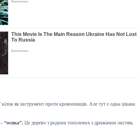
 кілок як інструмент проти кровопивців. Але тут є одна цікава
 –
“осика”.
Це дерево з родини тополевих з дрижачим листям,