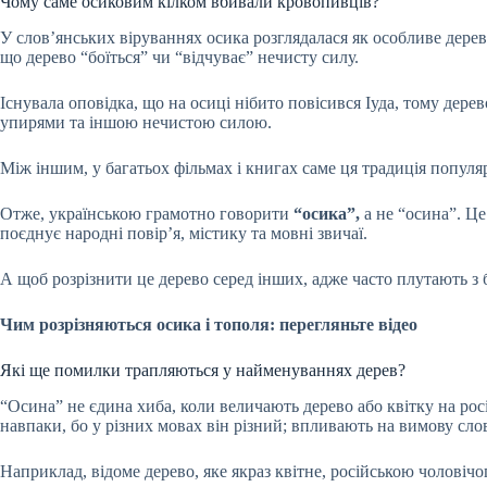
Чому саме осиковим кілком вбивали кровопивців?
У слов’янських віруваннях осика розглядалася як особливе дерев
що дерево “боїться” чи “відчуває” нечисту силу.
Існувала оповідка, що на осиці нібито повісився Іуда, тому дер
упирями та іншою нечистою силою.
Між іншим, у багатьох фільмах і книгах саме ця традиція популяр
Отже, українською грамотно говорити
“осика”,
а не “осина”. Це
поєднує народні повір’я, містику та мовні звичаї.
А щоб розрізнити це дерево серед інших, адже часто плутають з б
Чим розрізняються осика і тополя: перегляньте відео
Які ще помилки трапляються у найменуваннях дерев?
“Осина” не єдина хиба, коли величають дерево або квітку на росі
навпаки, бо у різних мовах він різний; впливають на вимову сло
Наприклад, відоме дерево, яке якраз квітне, російською чоловічо