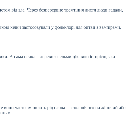
истом від зла. Через безперервне тремтіння листя люди гадали,
икові кілки застосовували у фольклорі для битви з вампірами,
ики. А сама осика – дерево з вельми цікавою історією, яка
оте вони часто змінюють рід слова – з чоловічого на жіночий або
енням.