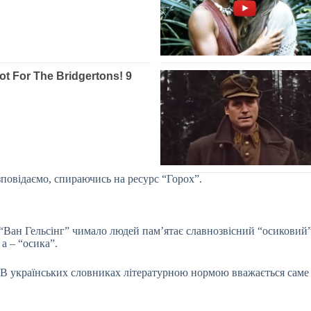
зповідаємо, спираючись на ресурс “Горох”.
 “Ван Гельсінг” чимало людей пам’ятає славнозвісний “осиковий”
а – “осика”.
 В українських словниках літературною нормою вважається саме