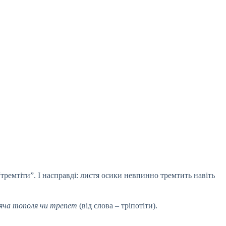
тремтіти”. І насправді: листя осики невпинно тремтить навіть
ча тополя чи трепет
(від слова – тріпотіти).