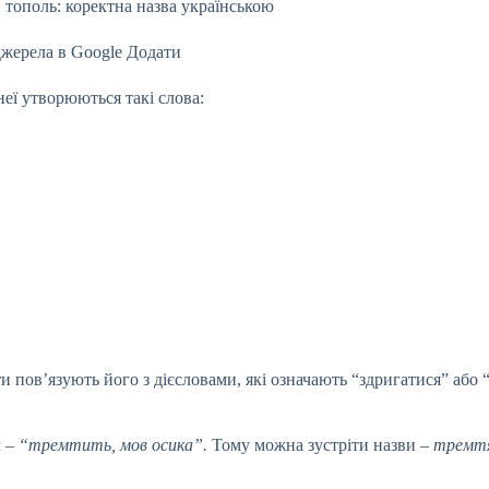
джерела в Google
Додати
еї утворюються такі слова:
 пов’язують його з дієсловами, які означають “здригатися” або “
м –
“тремтить, мов осика”.
Тому можна зустріти назви –
тремтя