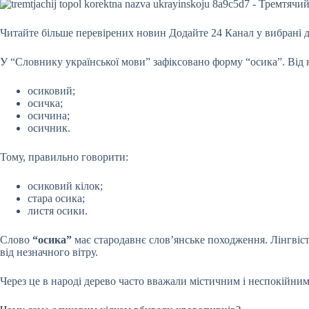
Читайте більше перевірених новин
Додайте 24 Канал у вибрані 
У “Словнику української мови” зафіксовано форму “осика”. Від н
осиковий;
осичка;
осичина;
осичник.
Тому, правильно говорити:
осиковий кілок;
стара осика;
листя осики.
Слово
“осика”
має стародавнє слов’янське походження. Лінгвісти
від незначного вітру.
Через це в народі дерево часто вважали містичним і неспокійни