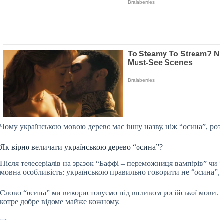
Чому українською мовою дерево має іншу назву, ніж “осина”, ро
Як вірно величати українською дерево “осина”?
Після телесеріалів на зразок “Баффі – переможниця вампірів” чи
мовна особливість: українською правильно говорити не “осина”, 
Слово “осина” ми використовуємо під впливом російської мови.
котре добре відоме майже кожному.