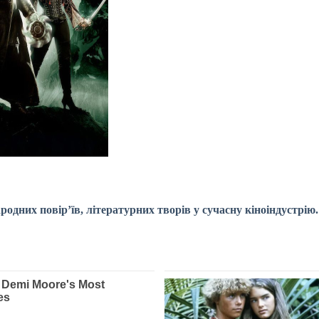
родних повір’їв, літературних творів у сучасну
кіноіндустрію.