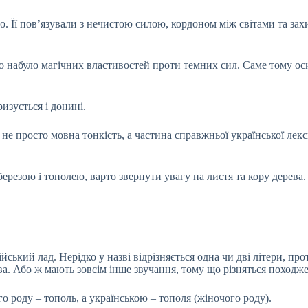
о. Її пов’язували з нечистою силою, кордоном між світами та зах
ево набуло магічних властивостей проти темних сил. Саме тому ос
изується і донині.
 не просто мовна тонкість, а частина справжньої української лекс
ерезою і тополею, варто звернути увагу на листя та кору дерева.
йський лад. Нерідко у назві відрізняється одна чи дві літери, пр
ва. Або ж мають зовсім інше звучання, тому що різняться походж
го роду – тополь, а українською – тополя (жіночого роду).