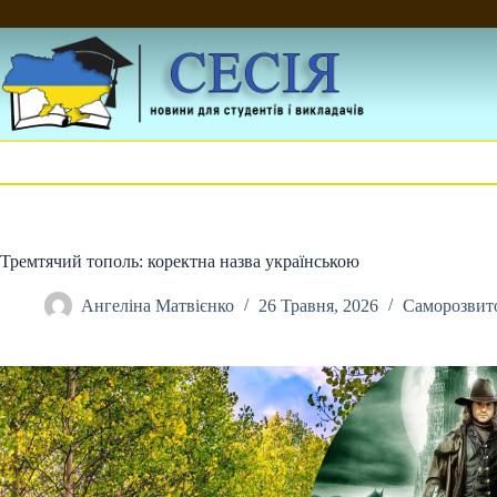
Перейти
до
вмісту
Тремтячий тополь: коректна назва українською
Ангеліна Матвієнко
26 Травня, 2026
Саморозвит