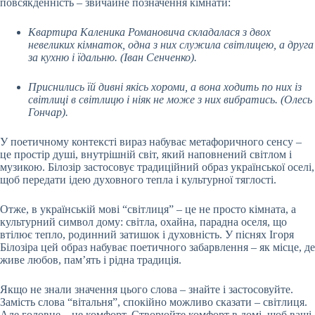
повсякденність – звичайне позначення кімнати:
Квартира Каленика Романовича складалася з двох
невеликих кімнаток, одна з них служила світлицею, а друга
за кухню і їдальню. (Іван Сенченко).
Приснились їй дивні якісь хороми, а вона ходить по них із
світлиці в світлицю і ніяк не може з них вибратись. (Олесь
Гончар).
У поетичному контексті вираз набуває метафоричного сенсу –
це простір душі, внутрішній світ, який наповнений світлом і
музикою. Білозір застосовує традиційний образ української оселі,
щоб передати ідею духовного тепла і культурної тяглості.
Отже, в українській мові “світлиця” – це не просто кімната, а
культурний символ дому: світла, охайна, парадна оселя, що
втілює тепло, родинний затишок і духовність. У піснях Ігоря
Білозіра цей образ набуває поетичного забарвлення – як місце, де
живе любов, пам’ять і рідна традиція.
Якщо не знали значення цього слова – знайте і застосовуйте.
Замість слова “вітальня”, спокійно можливо сказати – світлиця.
Але головне – це комфорт. Створюйте комфорт в домі, щоб ваші