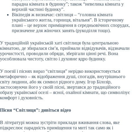
парадна кімната в будинку”; також “невелика кімната у
верхній частині будинку”.
Вікіпедія ж визначає: світлиця – “головна кімната
українського житла, горниця, вітальня”. В історичному
плані – це верхнє приміщення в середньовічних спорудах,
призначене для жіночих занять (рукоділля тощо).
У традиційній українській хаті світлиця була центральною
кімнатою, де збиралася сім’я, приймали відвідувачів, відзначали
урочистості, проводили обряди, зберігали цінні речі. Вона
уособлювала чистоту, світло і духовне ядро будинку.
У поезії і піснях вираз “світлиця” нерідко використовується
метафорично – як відображення душі, спогадів, внутрішнього
світу людини, або як символ рідного дому. Ігор Білозір,
застосовуючи його у своїй пісні, звертався до традиційного
образу української оселі – ясної, охайної кімнати, що символізує
комфорт і духовність.
Пісня “Світлиця”: дивіться відео
В літературі можна зустріти приклади вживання слова, яке
підкреслює парадність приміщення та миті так само як і