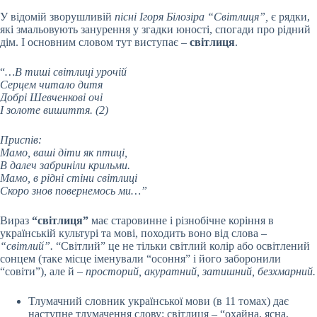
У відомій зворушливій
пісні Ігоря Білозіра “Світлиця”,
є рядки,
які змальовують занурення у згадки юності, спогади про рідний
дім. І основним словом тут виступає –
світлиця
.
“
…В тиші світлиці урочій
Серцем читало дитя
Добрі Шевченкові очі
І золоте вишиття. (2)
Приспів:
Мамо, ваші діти як птиці,
В далеч забриніли крильми.
Мамо, в рідні стіни світлиці
Скоро знов повернемось ми…”
Вираз
“світлиця”
має старовинне і різнобічне коріння в
українській культурі та мові, походить воно від слова –
“світлий”.
“Світлий” це не тільки світлий колір або освітлений
сонцем (таке місце іменували “осоння” і його заборонили
“совіти”), але й –
просторий, акуратний, затишний, безхмарний.
Тлумачний словник української мови (в 11 томах) дає
наступне тлумачення слову: світлиця – “охайна, ясна,