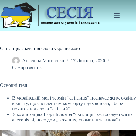
Перейти
до
вмісту
Світлиця: значення слова українською
Ангеліна Матвієнко
17 Лютого, 2026
Саморозвиток
Основні тези
В українській мові термін “світлиця” позначає ясну, охайну
кімнату, що є втіленням комфорту і духовності, і бере
початок від слова “світлий”.
У композиціях
Ігоря Білозіра “світлиця” застосовується як
алегорія рідного дому, кохання, споминів та звичаїв.