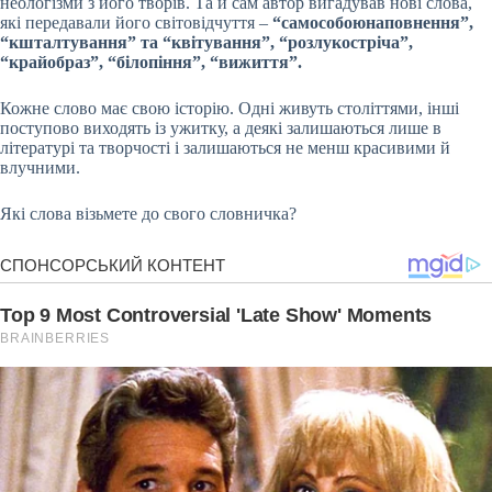
неологізми з його творів. Та й сам автор вигадував нові слова,
які передавали його світовідчуття –
“самособоюнаповнення”,
“кшталтування” та “квітування”, “розлукостріча”,
“крайобраз”, “білопіння”, “вижиття”.
Кожне слово має свою історію. Одні живуть століттями, інші
поступово виходять із ужитку, а деякі залишаються лише в
літературі та творчості і залишаються не менш красивими й
влучними.
Які слова візьмете до свого словничка?