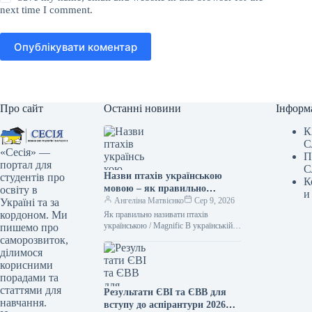
next time I comment.
Опублікувати коментар
Про сайт
Останні новини
Інформ
К
С
«Сесія» —
П
портал для
С
Назви птахів українською
студентів про
К
мовою – як правильно
освіту в
и
назвати лелеку, зозулю,
Ангеліна Матвієнко
Сер 9, 2026
Україні та за
очеретянку
кордоном. Ми
Як правильно називати птахів
українською / Magnific В українській
пишемо про
мові існує чимало милозвучних слів.
саморозвиток,
Тому не варто “забруднювати” своє
ділимося
мовлення…
корисними
порадами та
статтями для
Результати ЄВІ та ЄВВ для
навчання.
вступу до аспірантури 2026