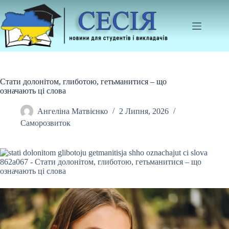
Перейти
до
вмісту
Стати долонітом, глиботою, гетьманитися – що
означають ці слова
Ангеліна Матвієнко
2 Липня, 2026
Саморозвиток