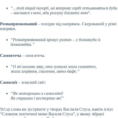
“…той віщий пагорб, на котрому горді гетьманяться дуби
– наснився з ночі, аби розлуку близити мою
“.
Рознапрямкований
– похідне від напрямок. Скерований у різні
напряки.
“Рознапрямкований крокує розпач – у бознакуди із
бозназвідки.”
Самовтеча
–
своя
втеча.
“О ті наломи ляку, ота зухвала згага самовтеч,
жага згоряння, спалення, авто-дафе.”
Самосвіт
–
власний світ:
“Як моторошно в самосвіті!
Як страшно і нестерпно як!”
Усі ці слова ви зустрінете у творах Васлиля Стуса, навіть існує
“Словник поетичної мови Василя Стуса”, у якому зібрані