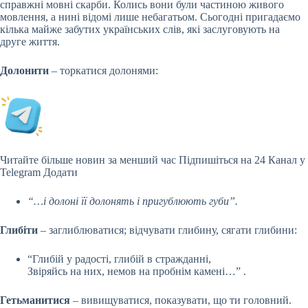
справжні мовні скарби. Колись вони були частиною живого
мовлення, а нині відомі лише небагатьом. Сьогодні пригадаємо
кілька майже забутих українських слів, які заслуговують на
друге життя.
Долонити
– торкатися долонями:
Читайте більше новин за менший час
Підпишіться на 24 Канал у
Telegram
Додати
“…і долоні її долонять і пригублюють губи”.
Глибіти
– заглиблюватися; відчувати глибину, сягати глибини:
“Глибій у радості, глибій в стражданні,
Звіряйсь на них, немов на пробнім камені…” .
Гетьманитися
– вивищуватися, показувати, що ти головний.