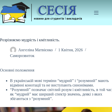
Перейти
до
вмісту
Розрізняємо мудрість і кмітливість.
Ангеліна Матвієнко
1 Квітня, 2026
Саморозвиток
Основні положення
В українській мові терміни “мудрий” і “розумний” мають
відмінні конотації та не виступають синонімами.
“Розумний” позначає світлий розум і кмітливість,
в той час
як “мудрий” має ширший спектр значень, деякі з яких
збігаються з “розумний”.