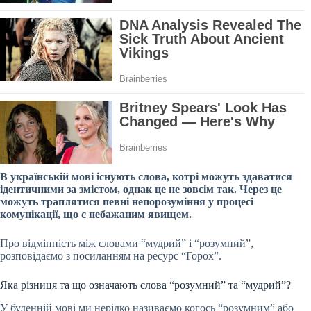
В українській мові існують слова, котрі можуть здаватися
ідентичними за змістом, однак це не зовсім так. Через це
можуть траплятися певні непорозуміння у процесі
комунікації, що є небажаним явищем.
Про відмінність між словами “мудрий” і “розумний”,
розповідаємо з посиланням на ресурс “Горох”.
Яка різниця та що означають слова “розумний” та “мудрий”?
У буденній мові ми нерідко називаємо когось “розумним” або