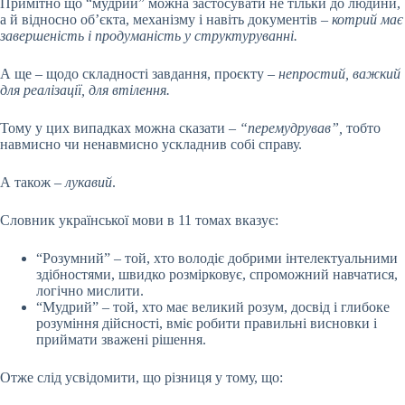
Примітно що “мудрий” можна застосувати не тільки до людини,
а й відносно об’єкта, механізму і навіть документів –
котрий має
завершеність і продуманість у структуруванні.
А ще – щодо складності завдання, проєкту –
непростий, важкий
для реалізації, для втілення.
Тому у цих випадках можна сказати
– “перемудрував”,
тобто
навмисно чи ненавмисно ускладнив собі справу.
А також –
лукавий
.
Словник української мови в 11 томах вказує:
“Розумний” – той, хто володіє добрими інтелектуальними
здібностями, швидко розмірковує, спроможний навчатися,
логічно мислити.
“Мудрий” – той, хто має великий розум, досвід і глибоке
розуміння дійсності, вміє робити правильні висновки і
приймати зважені рішення.
Отже слід усвідомити, що різниця у тому, що: