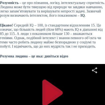
Розумність
– це про пізнання, логіку, інтелектуальну спритність.
Людина може бути тямущою від природи чи завдяки навчанню,
легко запам’ятовувати та вирішувати непрості задачі. Зазвичай
розум визначають інтелектом, його показником –
IQ
.
Цікаво!
Середній IQ – 100, із стандартним відхиленням 15. Це
означає, що більшість людей (біля 68%) мають IQ в діапазоні від
85 до 115. А люди з показником більше 130 – вважаються
геніями. Однак, подібний інтелект і знання певного об’єкта чи
теми часто робить людину майже безпорадною у соціумі та
побуті. І відмічають, що до них мудрість так і не приходить.
Розумна людина – це яка: дивіться відео