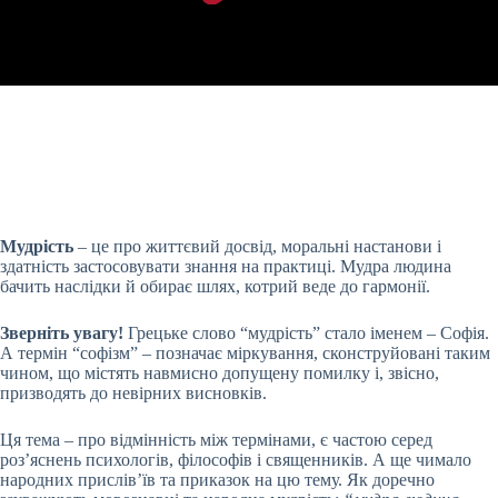
Мудрість
– це про життєвий досвід, моральні настанови і
здатність застосовувати знання на практиці. Мудра людина
бачить наслідки й обирає шлях, котрий веде до гармонії.
Зверніть увагу!
Грецьке слово “мудрість” стало іменем – Софія.
А термін “софізм” – позначає міркування, сконструйовані таким
чином, що містять навмисно допущену помилку і, звісно,
призводять до невірних висновків.
Ця тема – про відмінність між термінами, є частою серед
роз’яснень психологів, філософів і священників. А ще чимало
народних прислів’їв та приказок на цю тему. Як доречно