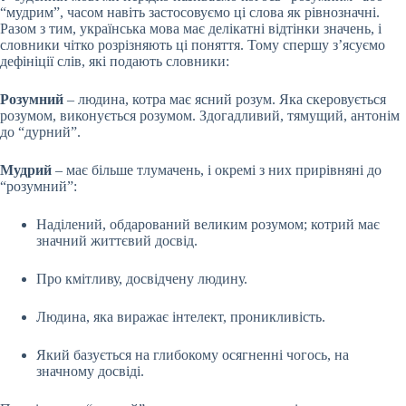
“мудрим”, часом навіть застосовуємо ці слова як рівнозначні.
Разом з тим, українська мова має делікатні відтінки значень, і
словники чітко розрізняють ці поняття. Тому спершу з’ясуємо
дефініції слів, які подають словники:
Розумний
– людина, котра має ясний розум. Яка скеровується
розумом, виконується розумом. Здогадливий, тямущий, антонім
до “дурний”.
Мудрий
– має більше тлумачень, і окремі з них прирівняні до
“розумний”:
Наділений, обдарований великим розумом; котрий має
значний життєвий досвід.
Про кмітливу, досвідчену людину.
Людина, яка виражає інтелект, проникливість.
Який базується на глибокому осягненні чогось, на
значному досвіді.