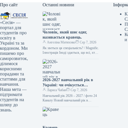
Про сайт
Останні новини
Інформ
К
С
«Сесія» —
П
портал для
С
Чоловік, який шиє одяг,
студентів про
К
називається кравець.
освіту в
и
Ангеліна Матвієнко
Сер 7, 2026
Україні та за
кордоном. Ми
Як зветься ця спеціальність? / Magnific.
Ілюстрація Іноді здається, що всі, хто
пишемо про
займається шиттям, – це просто
саморозвиток,
“швачки”. Проте українська…
ділимося
корисними
порадами та
статтями для
2026-2027 навчальний рік в
навчання.
Україні: чи очікується
Наша мета —
підвищення заробітної плати
Лариса Чабан
Сер 7, 2026
підтримати
вчителів та стипендій з 1
Навчальний рік 2026 – 2027 / фото 24
студентів на
вересня
Каналу Новий навчальний рік в
шляху до
освітніх установах України
знань.
розпочнеться 1 вересня. З…
Кравець