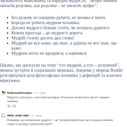
зауважують мовознавці та народна мудрість:
“мудра людина
завжди розумна, але розумна – не завжди мудра”.
Без розуму ні сокирою рубати, ні личака в’язати.
Борода не робить мудрим чоловіка.
Догана мудрого більше стоїть, як похвала дурного.
Кожна пригода – до мудрості дорога.
Мудрій голові досить два слова!
Мудрий не все каже, що знає, а дурень не все знає, що
каже.
Мудрим ніхто не вродився, а навчився.
Цікаво, що дискусію на тему “хто мудрий, а хто – розумний”,
можна зустріти в соціальних мережах. Зокрема у мережі Reddit
розгорнулася ціла філософська полеміка з дефініцій та власних
міркувань.