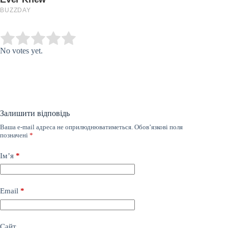
Submit Rating
Rate this item:
No votes yet.
Залишити відповідь
Ваша e-mail адреса не оприлюднюватиметься.
Обов’язкові поля
позначені
*
Ім’я
*
Email
*
Сайт