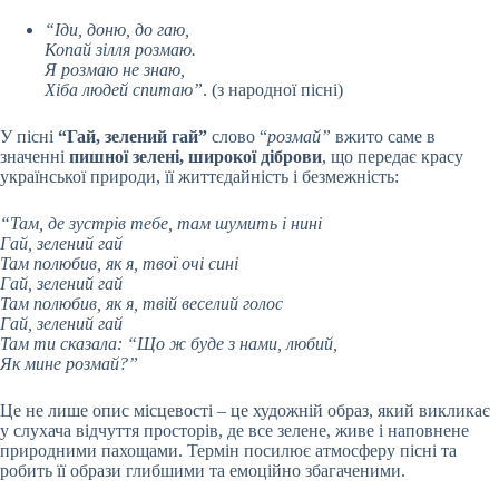
“Іди, доню, до гаю,
Копай зілля розмаю.
Я розмаю не знаю,
Хіба людей спитаю”
. (з народної пісні)
У пісні
“
Гай, зелений гай”
слово “
розмай”
вжито саме в
значенні
пишної зелені, широкої діброви
, що передає красу
української природи, її життєдайність і безмежність:
“Там, де зустрів тебе, там шумить і нині
Гай, зелений гай
Там полюбив, як я, твої очі сині
Гай, зелений гай
Там полюбив, як я, твій веселий голос
Гай, зелений гай
Там ти сказала: “Що ж буде з нами, любий,
Як мине розмай?”
Це не лише опис місцевості – це художній образ, який викликає
у слухача відчуття просторів, де все зелене, живе і наповнене
природними пахощами. Термін посилює атмосферу пісні та
робить її образи глибшими та емоційно збагаченими.