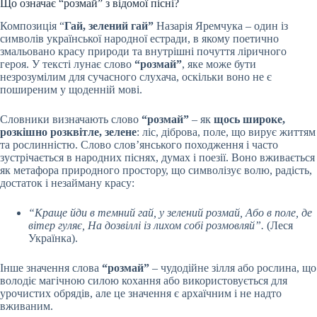
Що означає “розмай” з відомої пісні?
Композиція “
Гай, зелений гай”
Назарія Яремчука – один із
символів української народної естради, в якому поетично
змальовано красу природи та внутрішні почуття ліричного
героя. У тексті лунає слово
“
розмай”
, яке може бути
незрозумілим для сучасного слухача, оскільки воно не є
поширеним у щоденній мові.
Словники визначають слово
“
розмай”
– як
щось широке,
розкішно розквітле, зелене
: ліс, діброва, поле, що вирує життям
та рослинністю. Слово слов’янського походження і часто
зустрічається в народних піснях, думах і поезії. Воно вживається
як метафора природного простору, що символізує волю, радість,
достаток і незайману красу:
“Краще йди в темний гай, у зелений розмай, Або в поле, де
вітер гуляє, На дозвіллі із лихом собі розмовляй”.
(Леся
Українка).
Інше значення слова
“
розмай”
– чудодійне зілля або рослина, що
володіє магічною силою кохання або використовується для
урочистих обрядів, але це значення є архаїчним і не надто
вживаним.