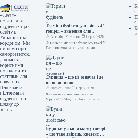
К
С
«Сесія» —
П
портал для
С
Терміни будівель у львівській
студентів про
К
говірці – значення слів
освіту в
и
“двірець”, “креденс”,
Ангеліна Матвієнко
Сер 8, 2026
Україні та за
“кнайпа”
кордоном. Ми
Львівський діалект / Фото: lviv.travel У
Галичині можна почути чимало
пишемо про
цікавих слів. Деякі з них можуть
саморозвиток,
спантеличити навіть досвідченого
ділимося
мандрівника.…
корисними
порадами та
статтями для
Дурниця – що це означає і де
навчання.
воно виникло
Наша мета —
Лариса Чабан
Сер 8, 2026
підтримати
Чи знаєте ви, що означає слово
студентів на
“єрунда”? / Magnific. Ілюстративне
шляху до
фото Іноді історія походження слова
знань.
виявляється цікавішою за його
сучасне…
Будинки у львівському говорі
– що таке двірець, креденс,