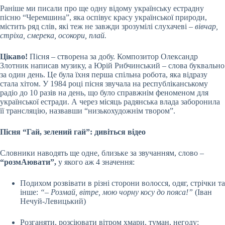
Раніше ми писали про ще одну відому українську естрадну
пісню “Черемшина”, яка оспівує красу української природи,
містить ряд слів, які теж не завжди зрозумілі слухачеві –
вівчар,
стріха, смерека, осокори, плай.
Цікаво!
Пісня – створена за добу. Композитор Олександр
Злотник написав музику, а Юрій Рибчинський – слова буквально
за один день. Це була їхня перша спільна робота, яка відразу
стала хітом. У 1984 році пісня звучала на республіканському
радіо до 10 разів на день, що було справжнім феноменом для
української естради. А через місяць радянська влада заборонила
її трансляцію, назвавши “низькохудожнім твором”.
Пісня “Гай, зелений гай”: дивіться відео
Словники наводять ще одне, близьке за звучанням, слово –
“розмАювати”,
у якого аж 4 значення:
Подихом розвівати в різні сторони волосся, одяг, стрічки та
інше:
“– Розмай, вітре, мою чорну косу до пояса!”
(Іван
Нечуй-Левицький)
Розганяти, розсіювати вітром хмари, туман, негоду: