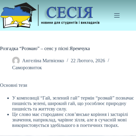
Перейти
до
вмісту
Розгадка “Розмаю” – сенс у пісні Яремчука
Ангеліна Матвієнко
22 Лютого, 2026
Саморозвиток
Основні тези
У композиції “Гай, зелений гай” термін “розмай” позначає
пишність зелені, широкий гай, що уособлює природну
пишність та життєву силу.
Це слово має
стародавнє слов’янське коріння і застарілі
значення, наприклад, чарівне зілля, але в сучасній мові
використовується здебільшого в поетичних творах.