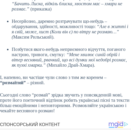
“Бачить Лиска, відкіль блиска, хвостом має – хмари не
розмає.”
(приказка)
Несерйозно, даремно розтрачувати що-небудь –
обдарування, здібності, можливості тощо:
“Але в житті і
я свій, може, хист (Коли він є) по вітру не розмаю…”
(
Максим Рильський).
Позбутися якого-небудь неприємного відчуття, поганого
настрою, тривоги, смутку
: “Мене хвилює синій обрій і
вітер весняний, рвачкий, що всі думки мої недобрі розмає,
як пухкі хмарки.”
(Михайло Драй-Хмара).
І, напевно, ви частіше чули слово з тим же коренем –
“розмаїтий”
– різний.
Сьогодні слово “розмай” зрідка звучить у повсякденній мові,
проте його поетичний відтінок робить українські пісні та тексти
більш емоційними і неповторними. Розмовляйте українською і
чекайте весняного розмаю!