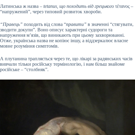
Латинська ж назва –
tetanus, що походить від грецького
τέτανος –
“напружений”, через типовий розвиток хвороби.
“Правець”
походить від слова “
правити”
в значенні “стягувати,
зводити докупи”. Воно описує характерні судороги та
напруження м’язів, що виникають при цьому захворюванні.
Отже, українська назва не копіює іншу, а віддзеркалює власне
мовне розуміння симптомів.
А плутанина трапляється через те, що лікарі за радянських часів
вивчали тільки російську термінологію, і нам більш знайоме
російське – “столбняк”.