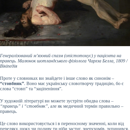
Генералізований м’язовий спазм (опістотонус) у пацієнта на
правець. Малюнок шотландського фізіолога Чарлза Белла, 1809 /
Вікіпедія
Проте у словниках ви знайдете і інше слово як синонім –
“стовбняк”
. Воно має українську словотворчу традицію, бо є
слова “стовп” та “заціпеніння”.
У художній літературі ви можете зустріти обидва слова –
“правець” і “стовбняк”
, але як медичний термін правильно –
правець.
Це слово використовується і в переносному значенні, коли від
переляку, шоку чи подиву ти ніби застиг, знерухомів, зупинився,