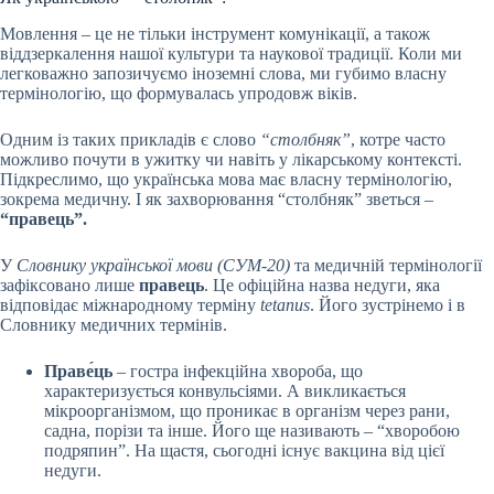
Мовлення – це не тільки інструмент комунікації, а також
віддзеркалення нашої культури та наукової традиції. Коли ми
легковажно запозичуємо іноземні слова, ми губимо власну
термінологію, що формувалась упродовж віків.
Одним із таких прикладів є слово
“столбняк”
, котре часто
можливо почути в ужитку чи навіть у лікарському контексті.
Підкреслимо, що українська мова має власну термінологію,
зокрема медичну. І як захворювання “столбняк” зветься –
“правець”.
У
Словнику української мови (СУМ-20)
та медичній термінології
зафіксовано лише
правець
. Це офіційна назва недуги, яка
відповідає міжнародному терміну
tetanus
. Його зустрінемо і в
Словнику медичних термінів.
Праве́ць
– гостра інфекційна хвороба, що
характеризується конвульсіями. А викликається
мікроорганізмом, що проникає в організм через рани,
садна, порізи та інше. Його ще називають – “хворобою
подряпин”. На щастя, сьогодні існує вакцина від цієї
недуги.