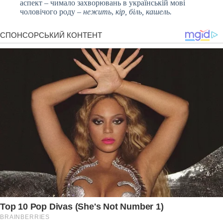
аспект – чимало захворювань в українській мові
чоловічого роду –
нежить
,
кір, біль, кашель.