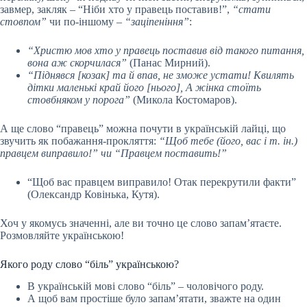
завмер, закляк – “Ніби хто у правець поставив!”,
“стати
стовпом”
чи по-іншому –
“заціпеніння”
:
“Христю мов хто у правець поставив від такого питання,
вона аж скорчилася”
(Панас Мирний).
“Піднявся [козак] та й впав, не зможе устати! Квилять
дітки маленькі край його [нього], А жінка стоїть
стовбняком у порога”
(Микола Костомаров).
А ще слово “правець” можна почути в українській лайці, що
звучить як побажання-прокляття:
“Щоб тебе (його, вас і т. ін.)
правцем виправило!” чи “Правцем поставить!”
“Щоб вас правцем виправило! Отак перекрутили факти”
(Олександр Ковінька, Кутя).
Хоч у якомусь значенні, але ви точно це слово запам’ятаєте.
Розмовляйте українською!
Якого роду слово “біль” українською?
В українській мові слово “біль” – чоловічого роду.
А щоб вам простіше було запам’ятати, зважте на один