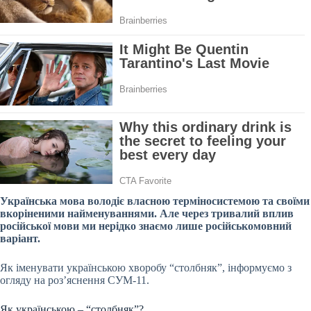
Українська мова володіє власною терміносистемою та своїми
вкоріненими найменуваннями. Але через тривалий вплив
російської мови ми нерідко знаємо лише російськомовний
варіант.
Як іменувати українською хворобу “столбняк”, інформуємо з
огляду на роз’яснення СУМ-11.
Як українською – “столбняк”?