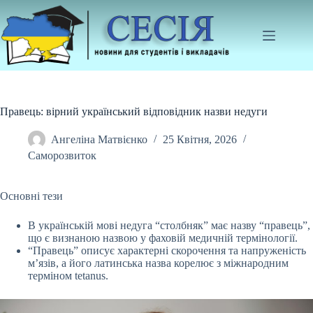
Перейти
до
вмісту
Правець: вірний український відповідник назви недуги
Ангеліна Матвієнко
25 Квітня, 2026
Саморозвиток
Основні тези
В українській мові недуга “столбняк” має назву “правець”,
що є визнаною назвою у фаховій медичній термінології.
“Правець” описує характерні скорочення та
напруженість
м’язів, а його латинська назва корелює з міжнародним
терміном tetanus.