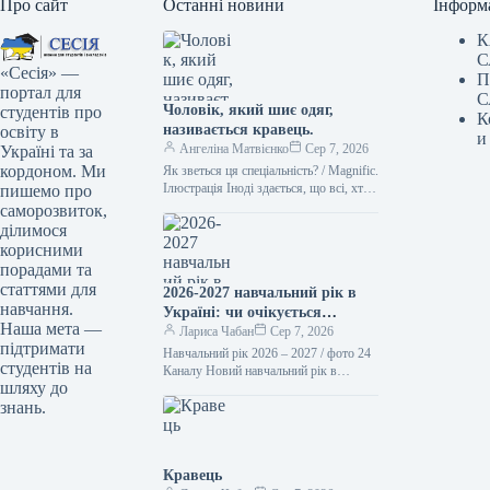
Про сайт
Останні новини
Інформ
К
С
«Сесія» —
П
портал для
С
Чоловік, який шиє одяг,
студентів про
К
називається кравець.
освіту в
и
Ангеліна Матвієнко
Сер 7, 2026
Україні та за
кордоном. Ми
Як зветься ця спеціальність? / Magnific.
Ілюстрація Іноді здається, що всі, хто
пишемо про
займається шиттям, – це просто
саморозвиток,
“швачки”. Проте українська…
ділимося
корисними
порадами та
статтями для
2026-2027 навчальний рік в
навчання.
Україні: чи очікується
Наша мета —
підвищення заробітної плати
Лариса Чабан
Сер 7, 2026
підтримати
вчителів та стипендій з 1
Навчальний рік 2026 – 2027 / фото 24
студентів на
вересня
Каналу Новий навчальний рік в
шляху до
освітніх установах України
знань.
розпочнеться 1 вересня. З…
Кравець