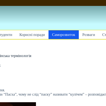
туденти
Корисні поради
Саморозвиток
Розваги
Ст
їнська термінологія
к
ня.
и “Пасха”, чому не слід “паску”
називати “кулічем” – розповідає