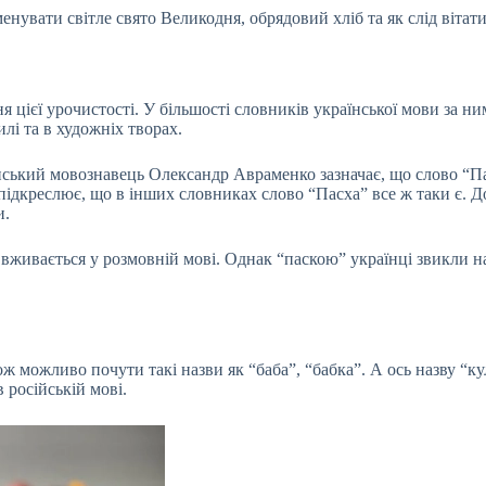
нувати світле свято Великодня, обрядовий хліб та як слід вітати
я цієї урочистості. У більшості словників української мови за н
лі та в художніх творах.
ький мовознавець Олександр Авраменко зазначає, що слово “ПасХ
підкреслює, що в інших словниках слово “Пасха” все ж таки є. Д
и.
а вживається у розмовній мові. Однак “паскою” українці звикли н
 можливо почути такі назви як “баба”, “бабка”. А ось назву “кул
 російській мові.