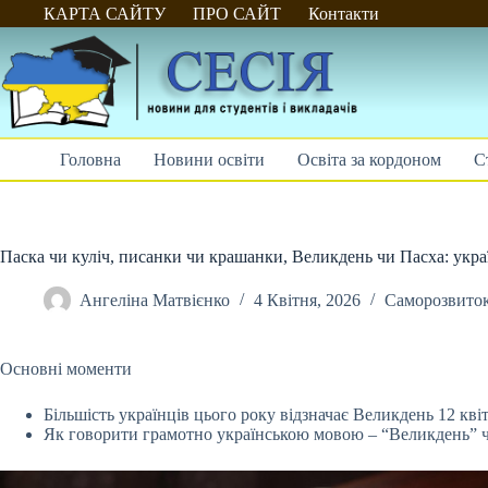
Перейти
КАРТА САЙТУ
ПРО САЙТ
Контакти
до
вмісту
Головна
Новини освіти
Освіта за кордоном
С
Паска чи куліч, писанки чи крашанки, Великдень чи Пасха: укра
Ангеліна Матвієнко
4 Квітня, 2026
Саморозвито
Основні моменти
Більшість українців цього року відзначає Великдень 12 квіт
Як говорити грамотно українською мовою – “Великдень” ч