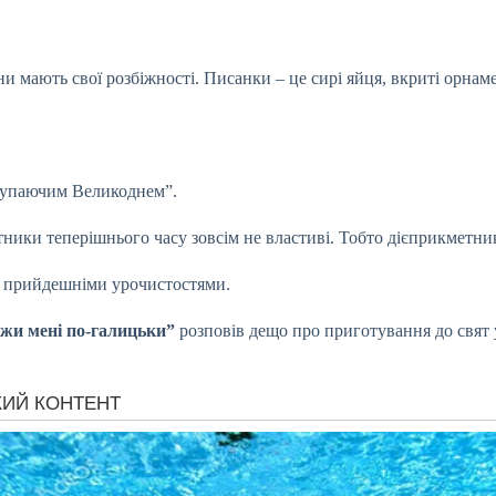
 мають свої розбіжності. Писанки – це сирі яйця, вкриті орнаме
ступаючим Великоднем”.
тники теперішнього часу зовсім не властиві. Тобто дієприкметник
 з прийдешніми урочистостями.
жи мені по-галицьки”
розповів дещо про приготування до свят 