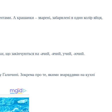
нтами. А крашанки – зварені, забарвлені в один колір яйця,
и, що закінчуються на -ачий, -ячий, учий, -ючий.
у Галичині. Зокрема про те, якими знаряддями на кухні