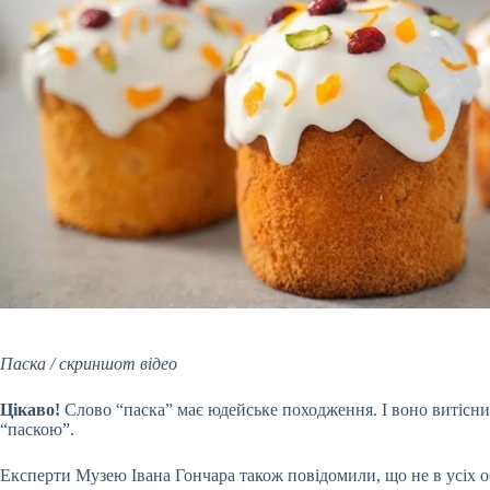
Паска / скриншот відео
Цікаво!
Слово
“паска” має юдейське походження. І воно витісни
“паскою”.
Експерти Музею Івана Гончара також повідомили, що не в усіх о