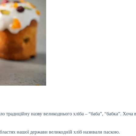
ло традиційну назву великоднього хліба – “баба”, “бабка”. Хоча 
бластях нашої держави великодній хліб називали паскою.