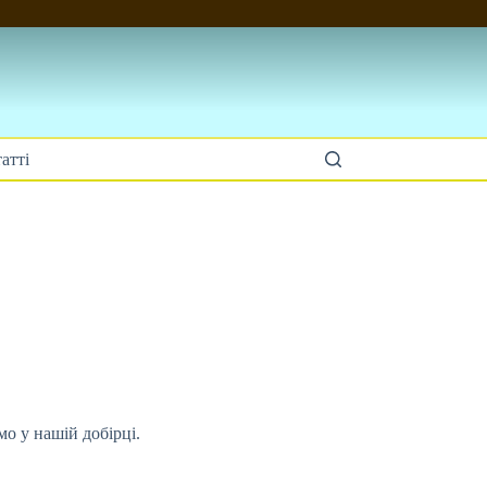
атті
мо у нашій добірці.