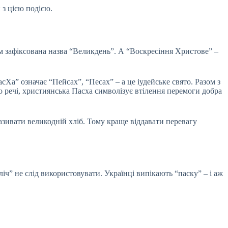
 з цією подією.
им зафіксована назва “Великдень”. А “Воскресіння Христове” –
а” означає “Пейсах”, “Песах” – а це іудейське свято. Разом з
о речі, християнська Пасха символізує втілення перемоги добра
азивати великодній хліб. Тому краще віддавати перевагу
іч” не слід використовувати. Українці випікають “паску” – і аж