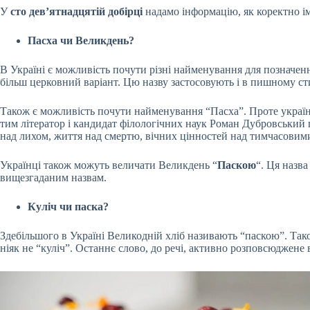
У
сто дев’ятнадцятій добірці
надамо інформацію, як коректно іме
Пасха чи Великдень?
В Україні є можливість почути різні найменування для позначенн
більш церковний варіант. Цю назву застосовують і в пишному сти
Також є можливість почути найменування “Пасха”. Проте українс
тим літератор і кандидат філологічних наук Роман Дубровський 
над лихом, життя над смертю, вічних цінностей над тимчасовим
Українці також можуть величати Великдень “
Паскою
“. Ця назв
вищезгаданим назвам.
Куліч чи паска?
Здебільшого в Україні Великодній хліб називають “паскою”. Також
ніяк не “куліч”. Останнє слово, до речі, активно розповсюджене в