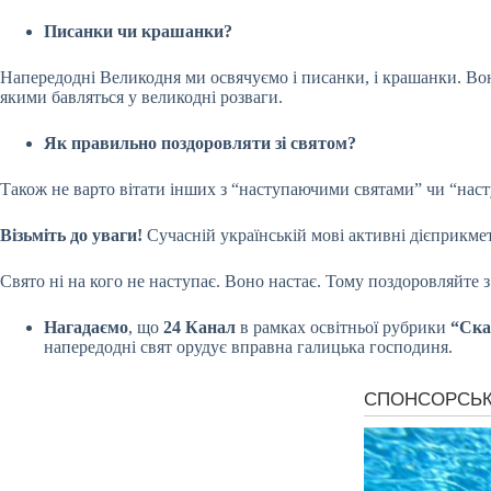
Писанки чи крашанки?
Напередодні Великодня ми освячуємо і писанки, і крашанки. Вони
якими бавляться у великодні розваги.
Як правильно поздоровляти зі святом?
Також не варто вітати інших з “наступаючими святами” чи “на
Візьміть до уваги!
Сучасній українській мові активні дієприкме
Свято ні на кого не наступає. Воно настає. Тому поздоровляйте
Нагадаємо
, що
24 Канал
в рамках освітньої рубрики
“Ска
напередодні свят орудує вправна галицька господиня.