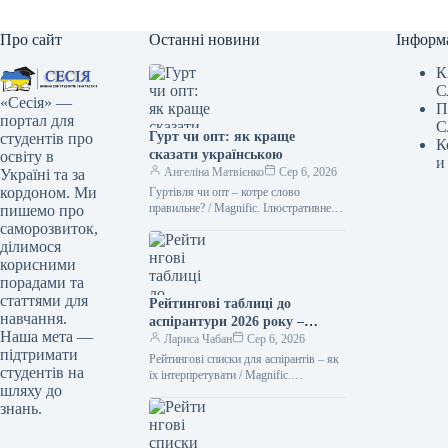
Про сайт
Останні новини
Інформ
К
С
«Сесія» —
П
портал для
С
Гурт чи опт: як краще
студентів про
К
сказати українською
освіту в
и
Ангеліна Матвієнко
Сер 6, 2026
Україні та за
кордоном. Ми
Гуртівля чи опт – котре слово
правильне? / Magnific. Ілюстративне
пишемо про
фото Українська мова цікава тим, що
саморозвиток,
нерідко пропонує нам два…
ділимося
корисними
порадами та
статтями для
Рейтингові таблиці до
навчання.
аспірантури 2026 року –
Наша мета —
терміни оголошення
Лариса Чабан
Сер 6, 2026
підтримати
результатів
Рейтингові списки для аспірантів – як
студентів на
їх інтерпретувати / Magnific.
шляху до
Ілюстрація Для тих, хто вступає до
знань.
аспірантури, рейтингові переліки є…