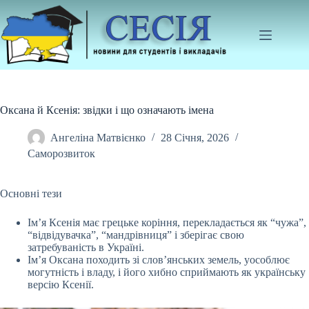
Перейти
до
вмісту
Оксана й Ксенія: звідки і що означають імена
Ангеліна Матвієнко
28 Січня, 2026
Саморозвиток
Основні тези
Ім’я Ксенія має грецьке коріння, перекладається як “чужа”,
“відвідувачка”, “мандрівниця” і зберігає свою
затребуваність в Україні.
Ім’я Оксана походить зі
слов’янських земель, уособлює
могутність і владу, і його хибно сприймають як українську
версію Ксенії.