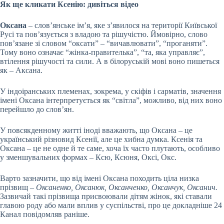
Як ще кликати Ксенію: дивіться відео
Оксана
– слов’янське ім’я, яке з’явилося на території Київської
Русі та пов’язується з владою та рішучістю. Ймовірно, слово
пов’язане зі словом “оксати” – “вичавлювати”, “проганяти”.
Тому воно означає “жінка-правителька”, “та, яка управляє”,
втілення рішучості та сили. А в білоруській мові воно пишеться
як – Аксана.
У індоіранських племенах, зокрема, у скіфів і сарматів, значення
імені Оксана інтерпретується як “світла”, можливо, від них воно
перейшло до слов’ян.
У повсякденному житті іноді вважають, що Оксана – це
український різновид Ксенії, але це хибна думка. Ксенія та
Оксана – це не одне й те саме, хоча їх часто плутають, особливо
у зменшувальних формах – Ксю, Ксюня, Оксі, Окс.
Варто зазначити, що від імені Оксана походить ціла низка
прізвищ –
Оксаненко, Оксанюк, Оксанченко, Оксанчук, Оксанич.
Зазвичай такі прізвища присвоювали дітям жінок, які ставали
главою роду або мали вплив у суспільстві, про це докладніше 24
Канал повідомляв раніше.