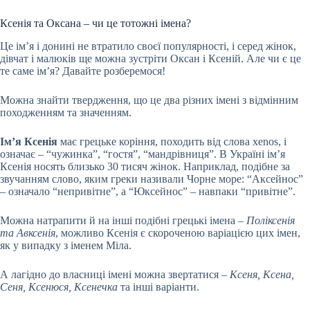
Ксенія та Оксана – чи це тотожні імена?
Це ім’я і донині не втратило своєї популярності, і серед жінок,
дівчат і малюків ще можна зустріти Оксан і Ксеній. Але чи є це
те саме ім’я? Давайте розберемося!
Можна знайти твердження, що це два різних імені з відмінним
походженням та значенням.
Ім’я Ксенія
має грецьке коріння, походить від слова xenos, і
означає – “чужинка”, “гостя”, “мандрівниця”. В Україні ім’я
Ксенія носять близько 30 тисяч жінок. Наприклад, подібне за
звучанням слово, яким греки називали Чорне море: “Аксейнос”
– означало “непривітне”, а “Юксейнос” – навпаки “привітне”.
Можна натрапити й на інші подібні грецькі імена –
Поліксенія
та Авксенія
, можливо Ксенія є скороченою варіацією цих імен,
як у випадку з іменем Міла.
А лагідно до власниці імені можна звертатися –
Ксеня, Ксена,
Сеня, Ксенюся, Ксенечка
та інші варіанти.