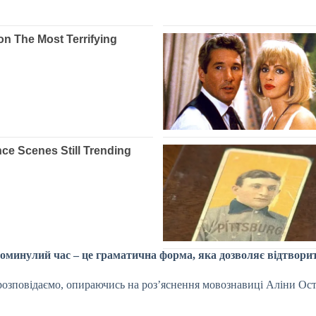
вноминулий час – це граматична форма, яка дозволяє відтвор
розповідаємо, опираючись на роз’яснення мовознавиці Аліни Ост