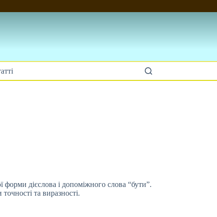
атті
ої форми дієслова і допоміжного слова
“бути”.
 точності та виразності.