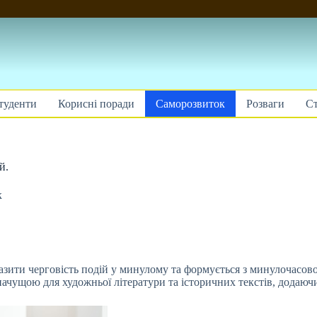
туденти
Корисні поради
Саморозвиток
Розваги
Ст
й.
к
азити черговість подій у минулому та формується з минулочасов
значущою для художньої літератури та історичних текстів, додаючи