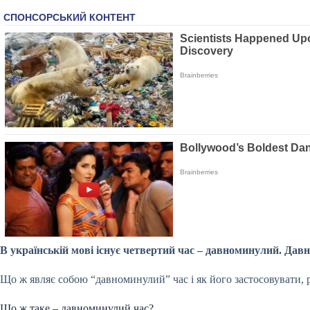
В українській мові існує четвертий час – давноминулий. Да
Що ж являє собою “давноминулий” час і як його застосовувати, 
Що ж таке – давноминулий час?