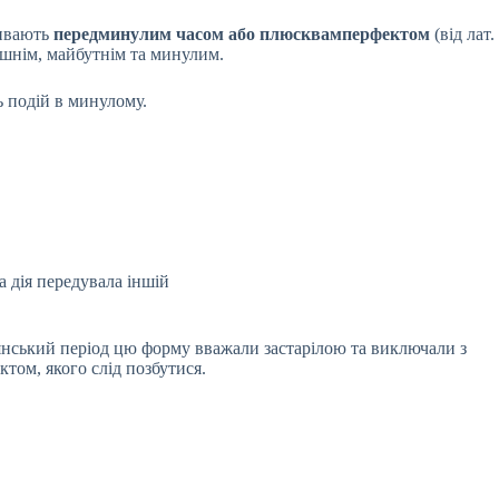
зивають
передминулим часом або плюсквамперфектом
(від лат.
рішнім, майбутнім та минулим.
ь подій в минулому.
а дія передувала іншій
дянський період цю форму вважали застарілою та виключали з
ктом, якого слід позбутися.