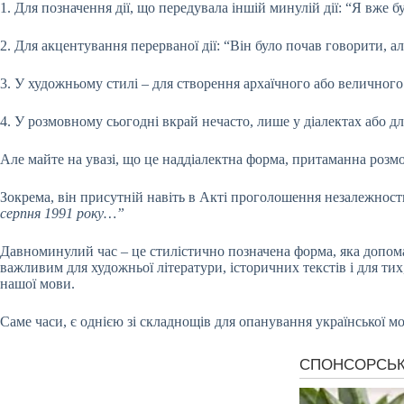
1. Для позначення дії, що передувала іншій минулій дії: “Я вже б
2. Для акцентування перерваної дії: “Він було почав говорити, 
3. У художньому стилі – для створення архаїчного або величного
4. У розмовному сьогодні вкрай нечасто, лише у діалектах або дл
Але майте на увазі, що це наддіалектна форма, притаманна розм
Зокрема, він присутній навіть в Акті проголошення незалежнос
серпня 1991 року…”
Давноминулий час – це стилістично позначена форма, яка допома
важливим для художньої літератури, історичних текстів і для тих
нашої мови.
Саме часи, є однією зі складнощів для опанування української мо