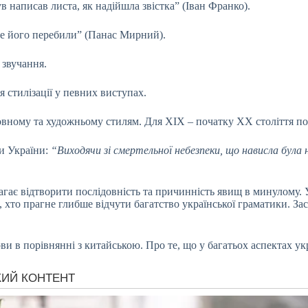
ув написав листа, як надійшла звістка” (Іван Франко).
але його перебили” (Панас Мирний).
 звучання.
я стилізації у певних виступах.
овному та художньому стилям. Для XIX – початку XX століття по
ти України:
“Виходячи зі смертельної небезпеки, що нависла була
гає відтворити послідовність та причинність явищ в минулому. У
, хто прагне глибше відчути багатство української граматики. За
ви в порівнянні з китайською. Про те, що у багатьох аспектах ук