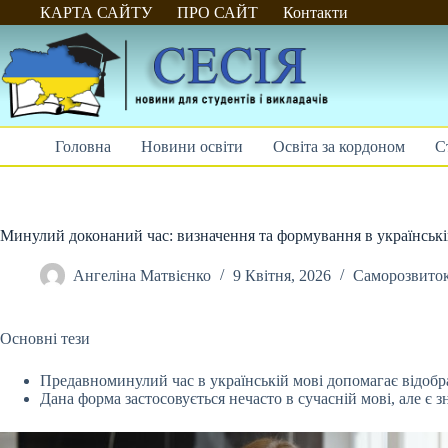
Перейти
КАРТА САЙТУ
ПРО САЙТ
Контакти
до
вмісту
Головна
Новини освіти
Освіта за кордоном
С
Минулий доконаний час: визначення та формування в українські
Ангеліна Матвієнко
9 Квітня, 2026
Саморозвито
Основні тези
Предавноминулий час в українській мові допомагає відобр
Дана форма застосовується нечасто в сучасній мові, але є 