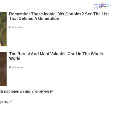
ити порядок явищ у минулому.
розької.