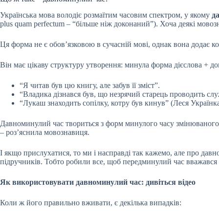
Українська мова володіє розмаїтим часовим спектром, у якому
д
plus quam perfectum – “більше ніж доконаний”). Хоча деякі мово
Ця форма не є обов’язковою в сучасній мові, однак вона додає ко
Він має цікаву структуру утворення: минула форма дієслова + 
“Я читав був цю книгу, але забув її зміст”.
“Владика дізнався був, що незрячий старець проводить слу
“Лукаш знаходить сопілку, котру був кинув” (Леся Українка
Давноминулий час твориться з форм минулого часу змінюваного ді
– роз’яснила мовознавиця.
І якщо прислухатися, то ми і насправді так кажемо, але про дав
підручників. Тобто робили все, щоб передминулий час вважався т
Як використовувати давноминулий час: дивіться відео
Коли ж його правильно вживати, є декілька випадків: