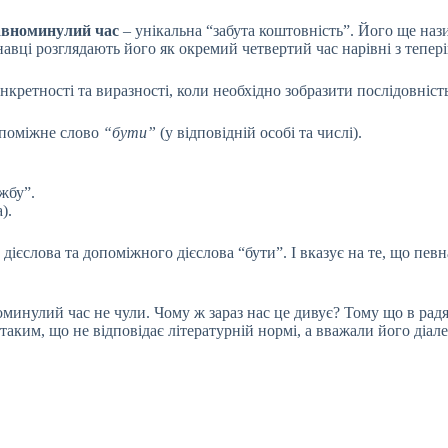
авноминулий час
– унікальна “забута коштовність”. Його ще на
знавці розглядають його як окремий четвертий час нарівні з тепе
нкретності та виразності, коли необхідно зобразити послідовніст
допоміжне слово
“бути”
(у відповідній особі та числі).
жбу”.
).
єслова та допоміжного дієслова “бути”. І вказує на те, що певн
номинулий час не чули. Чому ж зараз нас це дивує? Тому що в ра
аким, що не відповідає літературній нормі, а вважали його діале