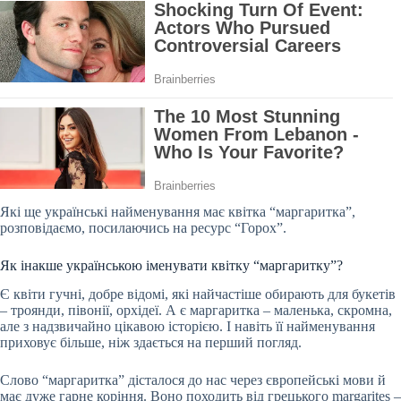
Які ще українські найменування має квітка “маргаритка”,
розповідаємо, посилаючись на ресурс “Горох”.
Як інакше українською іменувати квітку “маргаритку”?
Є квіти гучні, добре відомі, які найчастіше обирають для букетів
– троянди, півонії, орхідеї. А є маргаритка – маленька, скромна,
але з надзвичайно цікавою історією. І навіть її найменування
приховує більше, ніж здається на перший погляд.
Слово “маргаритка” дісталося до нас через європейські мови й
має дуже гарне коріння. Воно походить від грецького margarites –