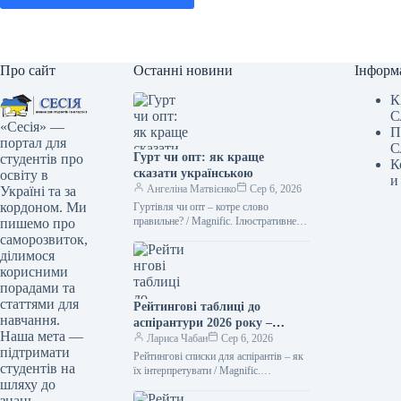
Про сайт
Останні новини
Інформ
К
С
«Сесія» —
П
портал для
С
Гурт чи опт: як краще
студентів про
К
сказати українською
освіту в
и
Ангеліна Матвієнко
Сер 6, 2026
Україні та за
кордоном. Ми
Гуртівля чи опт – котре слово
правильне? / Magnific. Ілюстративне
пишемо про
фото Українська мова цікава тим, що
саморозвиток,
нерідко пропонує нам два…
ділимося
корисними
порадами та
статтями для
Рейтингові таблиці до
навчання.
аспірантури 2026 року –
Наша мета —
терміни оголошення
Лариса Чабан
Сер 6, 2026
підтримати
результатів
Рейтингові списки для аспірантів – як
студентів на
їх інтерпретувати / Magnific.
шляху до
Ілюстрація Для тих, хто вступає до
знань.
аспірантури, рейтингові переліки є…