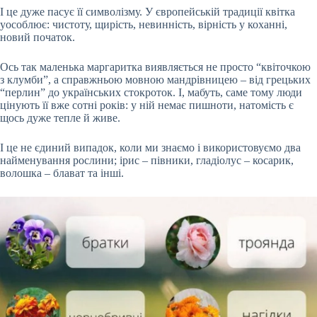
І це дуже пасує її символізму. У європейській традиції квітка
уособлює: чистоту, щирість, невинність, вірність у коханні,
новий початок.
Ось так маленька маргаритка виявляється не просто “квіточкою
з клумби”, а справжньою мовною мандрівницею – від грецьких
“перлин” до українських стокроток. І, мабуть, саме тому люди
цінують її вже сотні років: у ній немає пишноти, натомість є
щось дуже тепле й живе.
І це не єдиний випадок, коли ми знаємо і використовуємо два
найменування рослини; ірис – півники, гладіолус – косарик,
волошка – блават та інші.