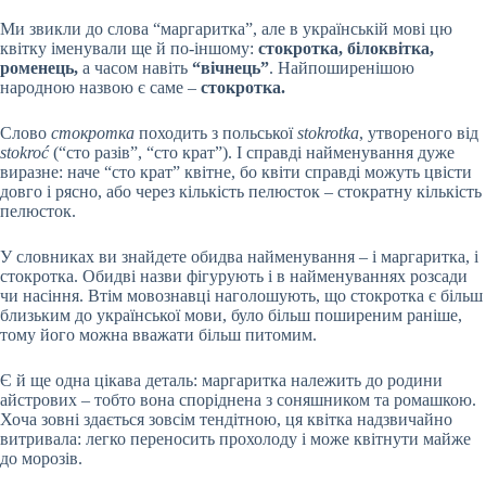
Ми звикли до слова “маргаритка”, але в українській мові цю
квітку іменували ще й по-іншому:
стокротка, білоквітка,
роменець,
а часом навіть
“вічнець”
. Найпоширенішою
народною назвою є саме –
стокротка.
Слово
стокротка
походить з польської
stokrotka
, утвореного від
stokroć
(“сто разів”, “сто крат”). І справді найменування дуже
виразне: наче “сто крат” квітне, бо квіти справді можуть цвісти
довго і рясно, або через кількість пелюсток – стократну кількість
пелюсток.
У словниках ви знайдете обидва найменування – і маргаритка, і
стокротка. Обидві назви фігурують і в найменуваннях розсади
чи насіння. Втім мовознавці наголошують, що стокротка є більш
близьким до української мови, було більш поширеним раніше,
тому його можна вважати більш питомим.
Є й ще одна цікава деталь: маргаритка належить до родини
айстрових – тобто вона споріднена з соняшником та ромашкою.
Хоча зовні здається зовсім тендітною, ця квітка надзвичайно
витривала: легко переносить прохолоду і може квітнути майже
до морозів.