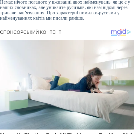
Немає нічого поганого у вживанні двох найменувань, як це є у
наших словниках, але уникайте русизмів, які нам відомі через
тривале нав’язування. Про характерні помилки-русизми у
найменуваннях квітів ми писали раніше.