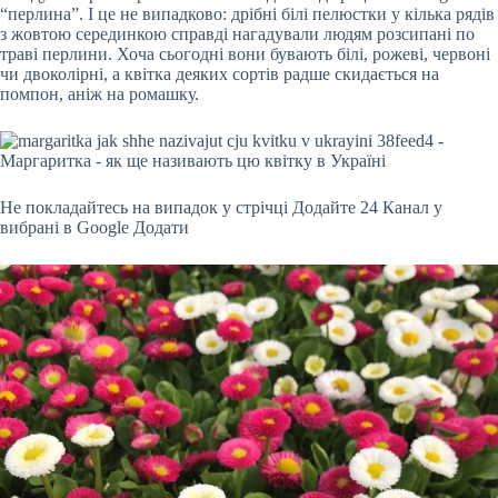
“перлина”. І це не випадково: дрібні білі пелюстки у кілька рядів
з жовтою серединкою справді нагадували людям розсипані по
траві перлини. Хоча сьогодні вони бувають білі, рожеві, червоні
чи двоколірні, а квітка деяких сортів радше скидається на
помпон, аніж на ромашку.
Не покладайтесь на випадок у стрічці
Додайте 24 Канал у
вибрані в Google
Додати