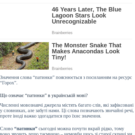
Значення слова “патинки” пояснюється з посиланням на ресурс
“Горох”.
Що означає “патинки” в українській мові?
Численні мовознавчі джерела містять багато слів, які зафіксовані
у словниках, але забуті нами. Ці слова позначають звичайні речі,
проте іноді важко здогадатися про їхнє значення.
Слово
“патинки”
сьогодні можна почути вкрай рідко, тому
воно звучить дещо таємничо – немовби щось зі старої скрині чи