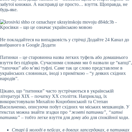
забутої книжки. А насправді це просто… взуття. Щоправда, не
будь-яке.
Не покладайтеся на випадковість у стрічці
Додайте 24 Канал до
вибраного в Google
Додати
Патинки – це старовинна назва легких туфель або домашнього
взуття без підборів. Сучасними словами ми б назвали це “капці”,
“тапочки” або м’які туфлі. Саме так це слово представлене в
українських словниках, іноді з приміткою – “у деяких східних
народів”.
Цікаво, що “патинки” часто зустрічаються в українській
літературі XIX – початку XX століття. Наприклад, їх
використовували Михайло Коцюбинський та Степан
Васильченко, описуючи побут східних чи міських мешканців. У
текстах можна знайти згадки про
“жовті патинки”, “хатні
патинки”
– тобто легке взуття для дому або для спокійної ходи.
Старі й молоді в пейсах, в довгих лапсердаках, в патинках