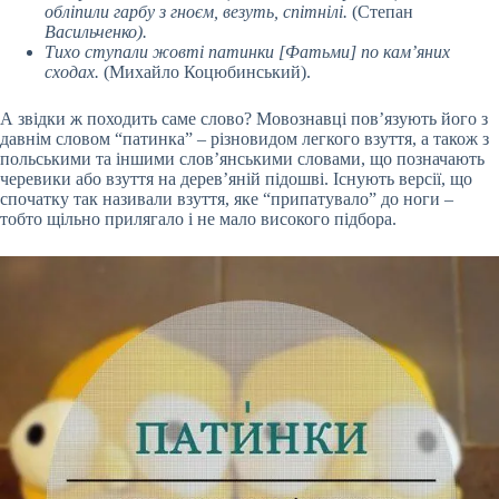
обліпили гарбу з гноєм, везуть, спітнілі.
(Степан
Васильченко).
Тихо ступали жовті патинки [Фатьми] по кам’яних
сходах.
(Михайло Коцюбинський).
А звідки ж походить саме слово? Мовознавці пов’язують його з
давнім словом “патинка” – різновидом легкого взуття, а також з
польськими та іншими слов’янськими словами, що позначають
черевики або взуття на дерев’яній підошві. Існують версії, що
спочатку так називали взуття, яке “припатувало” до ноги –
тобто щільно прилягало і не мало високого підбора.