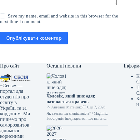
Save my name, email and website in this browser for the
next time I comment.
Опублікувати коментар
Про сайт
Останні новини
Інформ
К
С
«Сесія» —
П
портал для
С
Чоловік, який шиє одяг,
студентів про
К
називається кравець.
освіту в
и
Ангеліна Матвієнко
Сер 7, 2026
Україні та за
кордоном. Ми
Як зветься ця спеціальність? / Magnific.
Ілюстрація Іноді здається, що всі, хто
пишемо про
займається шиттям, – це просто
саморозвиток,
“швачки”. Проте українська…
ділимося
корисними