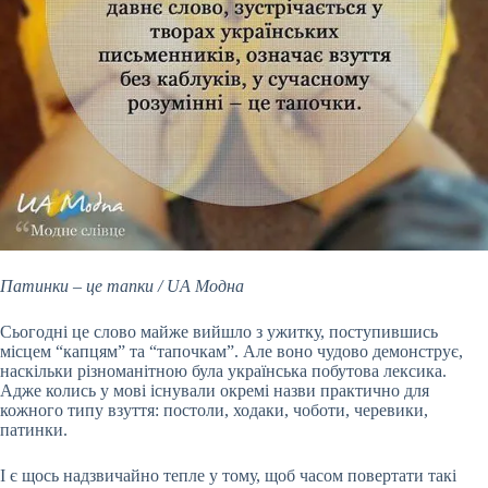
Патинки – це тапки / UA Модна
Сьогодні це слово майже вийшло з ужитку, поступившись
місцем “капцям” та “тапочкам”. Але воно чудово демонструє,
наскільки різноманітною була українська побутова лексика.
Адже колись у мові існували окремі назви практично для
кожного типу взуття: постоли, ходаки, чоботи, черевики,
патинки.
І є щось надзвичайно тепле у тому, щоб часом повертати такі