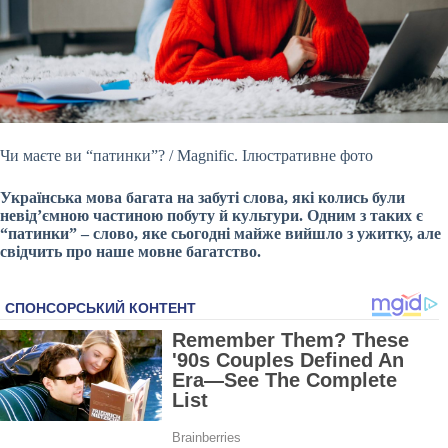
Чи маєте ви “патинки”? / Мagnific. Ілюстративне фото
Українська мова багата на забуті слова, які колись були
невід’ємною частиною побуту й культури. Одним з таких є
“патинки” – слово, яке сьогодні майже вийшло з ужитку, але
свідчить про наше мовне багатство.