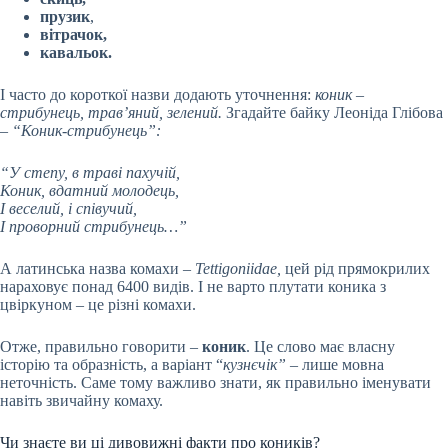
прузик
,
вітрачок,
кавальок.
І часто до короткої назви додають уточнення:
коник –
стрибунець, трав’яний, зелений.
Згадайте байку Леоніда Глібова
–
“Коник-стрибунець”:
“У степу, в траві пахучій,
Коник, вдатний молодець,
І веселий, і співучий,
І проворний стрибунець…”
А латинська назва комахи –
Tettigoniidae,
цей рід прямокрилих
нараховує понад 6400 видів. І не варто плутати коника з
цвіркуном – це різні комахи.
Отже, правильно говорити –
коник
. Це слово має власну
історію та образність, а варіант “
кузнєчік” –
лише мовна
неточність. Саме тому важливо знати, як правильно іменувати
навіть звичайну комаху.
Чи знаєте ви ці дивовижні факти про коників?