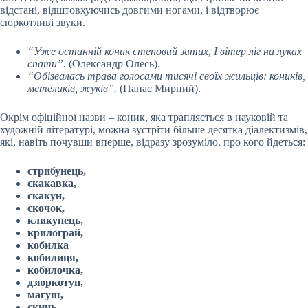
відстані, відштовхуючись довгими ногами, і відтворює
сюркотливі звуки.
“Уже останній коник степовий затих, І вітер ліг на луках
спати”.
(Олександр Олесь).
“Обізвалась трава голосами тисячі своїх жильців: коників,
метеликів, жуків”.
(Панас Мирний).
Окрім офіційної назви – коник, яка трапляється в науковій та
художній літературі, можна зустріти більше десятка діалектизмів,
які, навіть почувши вперше, відразу зрозуміло, про кого йдеться:
стрибунець,
cкакавка,
скакун,
скочок,
кликунець,
крилограй,
кобилка
кобилиця,
кобилочка,
дзюркотун,
магуш,
скиць,