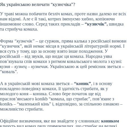
Як українською величати “кузнєчіка”?
У траві можна побачити безліч комах, проте назви далеко не всіх
нам відомі. Але є й такі, котрих іменуємо хибно, копіюючи
іншомовне слово. Серед таких прикладів –
“кузнєчік”,
швидка
та стрибуча комаха.
Форма
“кузнєчік”
– це суржик, пряма калька з російської вимови
“кузнечик”, якій немає місця в українській літературній нормі. І
вся суть у тому, що за основу взято інше походження. У
російській – від звуків, що видає ця комаха. Народна уява
пов’язувала спів комахи з ритмом ковальського молота з кузні:
кузня – кузнец – кузнечик.
Українською ж цей ремісник зветься –
“коваль”.
А в українській мові комаха зветься –
“коник”
, і в основу
покладено поведінку комахи, її здатність стрибати, як у
молодого коня – коника. Слово бере початок ще від
праслов’янського konikb “комаха, що стрибає”, пов’язане з
konikъ – “маленький кінь” і, відповідно, за спільною ознакою –
можливістю стрибати.
Офіційне визначення, яке ви знайдете у словниках:
коником
кличуть вид комах ряду прямокрилих, що стрибає на великі