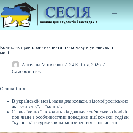
Перейти
до
вмісту
Коник: як правильно називати цю комаху в українській
мові
Ангеліна Матвієнко
24 Квітня, 2026
Саморозвиток
Основні тези
В українській мові, назва для комахи, відомої російською
як “кузнєчік”, – “коник”.
Слово “коник” походить від давньослов’янського konikb і
пов’язане з
особливостями поведінки цієї комахи, тоді як
“кузнєчік” є суржиковим запозиченням з російської.