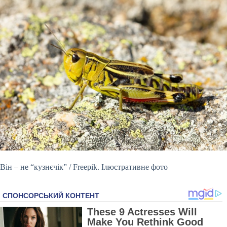
Він – не “кузнєчік” / Freepik. Ілюстративне фото