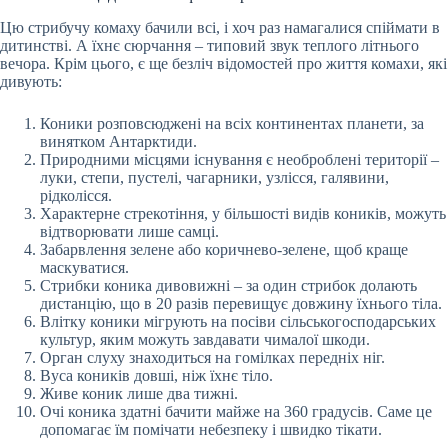
Цю стрибучу комаху бачили всі, і хоч раз намагалися спіймати в
дитинстві. А їхнє сюрчання – типовий звук теплого літнього
вечора. Крім цього, є ще безліч відомостей про життя комахи, які
дивують:
Коники розповсюджені на всіх континентах планети, за
винятком Антарктиди.
Природними місцями існування є необроблені території –
луки, степи, пустелі, чагарники, узлісся, галявини,
рідколісся.
Характерне стрекотіння, у більшості видів коників, можуть
відтворювати лише самці.
Забарвлення зелене або коричнево-зелене, щоб краще
маскуватися.
Стрибки коника дивовижні – за один стрибок долають
дистанцію, що в 20 разів перевищує довжину їхнього тіла.
Влітку коники мігрують на посіви сільськогосподарських
культур, яким можуть завдавати чималої шкоди.
Орган слуху знаходиться на гомілках передніх ніг.
Вуса коників довші, ніж їхнє тіло.
Живе коник лише два тижні.
Очі коника здатні бачити майже на 360 градусів. Саме це
допомагає їм помічати небезпеку і швидко тікати.