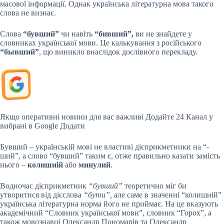
масової інформації. Однак українська літературна мова такого
слова не визнає.
Слова
“бувший”
чи навіть
“бивший”,
ви не знайдете у
словниках
української мови. Це калькування з російського
“бывший”
, що виникло внаслідок дослівного перекладу.
Якщо оперативні новини для вас важливі
Додайте 24 Канал у
вибрані в Google
Додати
Бувший – українській мові не властиві дієприкметники на “-
ший”, а слово “бувший” таким є, отже правильно казати замість
нього –
колишній
або
минулий
.
Водночас дієприкметник
“бувший”
теоретично міг би
утворитися від дієслова
“бути”,
але саме в значенні “колишній”
українська літературна норма його не приймає. На це вказують
академічний “Словник української мови”, словник “Горох”, а
також мовознавці Олександр Пономарів та Олександр