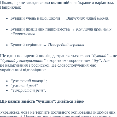
Цікаво, що не завжди слово
колишній
є найкращим варіантом.
Наприклад:
Бувший учень нашої школи →
Випускник нашої школи.
Бувший працівник підприємства →
Колишній працівник
підприємства.
Бувший керівник →
Попередній керівник.
Ще один поширений вислів, де трапляється слово
“бувший”
– це
“бувший у використанні”
з коротким скороченням
“б/у”.
Але –
це калькування з російської. Це словосполучення має
український відповідник:
“уживаний товар”;
“уживані речі”
“використані речі”.
Що казати замість “бувший”: дивіться відео
Українська мова не терпить дослівного копіювання іншомовних
конструкцій. Натомість вона пропонує точні слова для різних