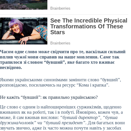
Часом одне слово може свідчити про те, наскільки сильний
вплив чужої мови справив на наше мовлення. Саме так
трапилося
зі словом “бувший”, яке багато хто вживає
несвідомо.
Якими українськими синонімами замінити слово “бувший”,
розповідаємо, посилаючись на ресурс “Кома і крапка”.
Не кажіть “бувший”: як правильно українською?
Це слово є одним із найпоширеніших суржикізмів, щоденно
вживаних як на роботі, так і в побуті. Ймовірно, кожен чув, а
може, й сам вживав вислови:
“бувший директор”, “бувша
дружина/чоловік” чи “бувший президент”
. Для багатьох вони
звучать звично, адже їх часто можна почути навіть у засобах