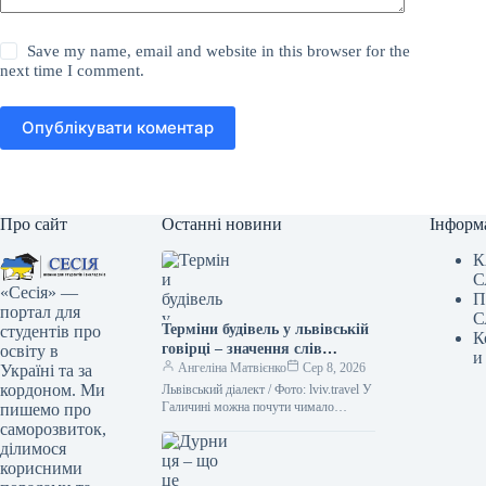
Save my name, email and website in this browser for the
next time I comment.
Опублікувати коментар
Про сайт
Останні новини
Інформ
К
С
«Сесія» —
П
портал для
С
Терміни будівель у львівській
студентів про
К
говірці – значення слів
освіту в
и
“двірець”, “креденс”,
Ангеліна Матвієнко
Сер 8, 2026
Україні та за
“кнайпа”
кордоном. Ми
Львівський діалект / Фото: lviv.travel У
Галичині можна почути чимало
пишемо про
цікавих слів. Деякі з них можуть
саморозвиток,
спантеличити навіть досвідченого
ділимося
мандрівника.…
корисними