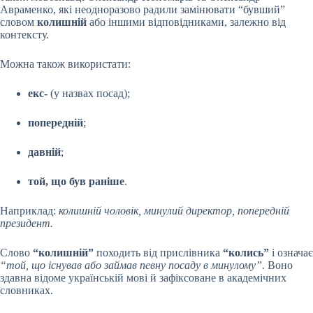
Авраменко, які неодноразово радили замінювати “бувший”
словом
колишній
або іншими відповідниками, залежно від
контексту.
Можна також використати:
екс-
(у назвах посад);
попередній
;
давній
;
той, що був раніше
.
Наприклад:
колишній чоловік, минулий директор, попередній
президент.
Слово
“колишній”
походить від прислівника
“колись”
і означає
“той, що існував або займав певну посаду в минулому”.
Воно
здавна відоме українській мові й зафіксоване в академічних
словниках.