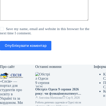
Save my name, email and website in this browser for the
next time I comment.
Опублікувати коментар
Про сайт
Останні новини
Інформ
К
С
«Сесія» —
П
портал для
С
Обстріл Одеси 9 серпня 2026
студентів про
К
року: чи функціонуватимуть
освіту в
и
дитячі садки за відсутності
Ангеліна Матвієнко
Сер 9, 2026
Україні та за
електрики та водопостачання
кордоном. Ми
Робота дитячих садочків в Одесі після