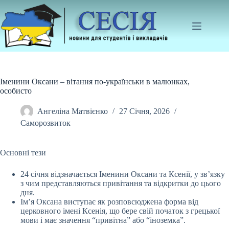
Перейти
до
вмісту
Іменини Оксани – вітання по-українськи в малюнках,
особисто
Ангеліна Матвієнко
27 Січня, 2026
Саморозвиток
Основні тези
24 січня відзначається Іменини Оксани та Ксенії, у зв’язку
з чим представляються привітання та відкритки до цього
дня.
Ім’я Оксана виступає як розповсюджена
форма від
церковного імені Ксенія, що бере свій початок з грецької
мови і має значення “привітна” або “іноземка”.