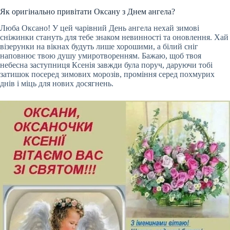
Як оригінально привітати Оксану з Днем ангела?
Люба Оксано! У цей чарівний День ангела нехай зимові
сніжинки стануть для тебе знаком невинності та оновлення. Хай
візерунки на вікнах будуть лише хорошими, а білий сніг
наповнює твою душу умиротворенням. Бажаю, щоб твоя
небесна заступниця Ксенія завжди була поруч, даруючи тобі
затишок посеред зимових морозів, проміння серед похмурих
днів і міць для нових досягнень.