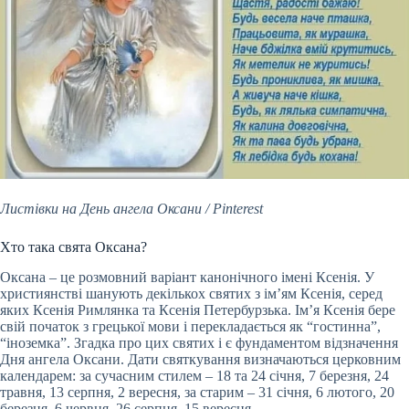
Листівки на День ангела Оксани / Pinterest
Хто така свята Оксана?
Оксана – це розмовний варіант канонічного імені Ксенія. У
християнстві шанують декількох святих з ім’ям Ксенія, серед
яких Ксенія Римлянка та Ксенія Петербурзька. Ім’я Ксенія бере
свій початок з грецької мови і перекладається як “гостинна”,
“іноземка”. Згадка про цих святих і є фундаментом відзначення
Дня ангела Оксани. Дати святкування визначаються церковним
календарем: за сучасним стилем – 18 та 24 січня, 7 березня, 24
травня, 13 серпня, 2 вересня, за старим – 31 січня, 6 лютого, 20
березня, 6 червня, 26 серпня, 15 вересня.