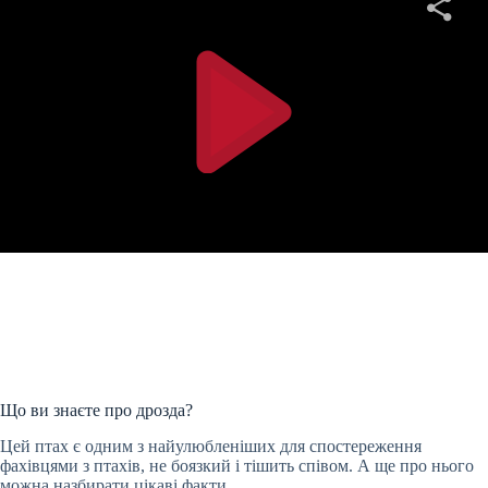
Що ви знаєте про дрозда?
Цей птах є одним з найулюбленіших для спостереження
фахівцями з птахів, не боязкий і тішить співом. А ще про нього
можна назбирати цікаві факти.