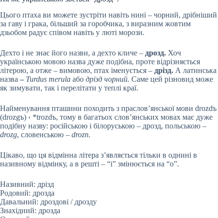
Цього птаха ви можете зустріти навіть нині – чорний, дрібніший
за гаву і грака, більший за горобчика, з виразним жовтим
дзьобом радує співом навіть у люті морози.
Дехто і не знає його назви, а дехто кличе –
дрозд.
Хоч
українською мовою назва дуже подібна, проте відрізняється
літерою, а отже – вимовою, птах іменується –
дрізд.
А латинська
назва
–
Turdus merula
або
дрізд чорний.
Саме цей різновид може
як зимувати, так і перелітати у теплі краї.
Найменування пташини походить з праслов’янської мови drozdъ
(drozgъ) ‹ *trozdъ, тому в багатьох слов’янських мовах має дуже
подібну назву: російською і білоруською – дрозд, польською –
drozg
, словенською –
drozn.
Цікаво, що ця відмінна літера з’являється тільки в однині в
називному відмінку, а в решті – “і” змінюється на “о”.
Називний: дрізд
Родовий: дрозда
Давальний: дроздові / дрозду
Знахідний: дрозда