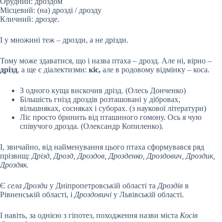
Орудний: дроздом
Місцевий: (на) дрозді / дрозду
Кличний: дрозде.
І у множині теж – дрозди, а не дрізди.
Тому може здаватися, що і назва птаха – дрозд. Але ні, вірно –
дрізд
, а ще є діалектизми:
кіс,
але в родовому відмінку – коса.
З одного куща вискочив дрізд. (Олесь Донченко)
Більшість гнізд дроздів розташовані у дібровах,
вільшняках, сосняках і суборах. (з наукової літератури)
Ліс просто бринить від пташиного гомону. Ось я чую
співучого дрозда. (Олександр Копиленко).
І, звичайно, від найменування цього птаха сформувався ряд
прізвищ:
Дрізд, Дрозд, Дроздов, Дрозденко, Дроздович, Дроздик,
Дроздяк.
Є
села Дрозди
у Дніпропетровській області та
Дроздів
в
Рівненській області, і
Дроздовичі
у Львівській області.
І навіть, за однією з гіпотез, походження назви міста
Косів