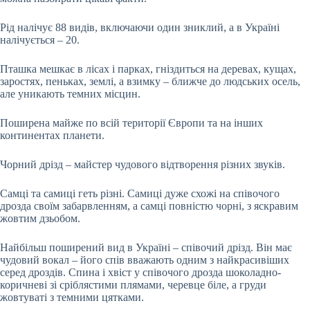
Рід налічує 88 видів, включаючи один зниклий, а в Україні
налічується – 20.
Пташка мешкає в лісах і парках, гніздиться на деревах, кущах,
заростях, пеньках, землі, а взимку – ближче до людських осель,
але уникають темних місцин.
Поширена майже по всій території Європи та на інших
континентах планети.
Чорний дрізд – майстер чудового відтворення різних звуків.
Самці та самиці геть різні. Самиці дуже схожі на співочого
дрозда своїм забарвленням, а самці повністю чорні, з яскравим
жовтим дзьобом.
Найбільш поширений вид в Україні – співочий дрізд. Він має
чудовий вокал – його спів вважають одним з найкрасивіших
серед дроздів. Спина і хвіст у співочого дрозда шоколадно-
коричневі зі сріблястими плямами, черевце біле, а груди
жовтуваті з темними цятками.