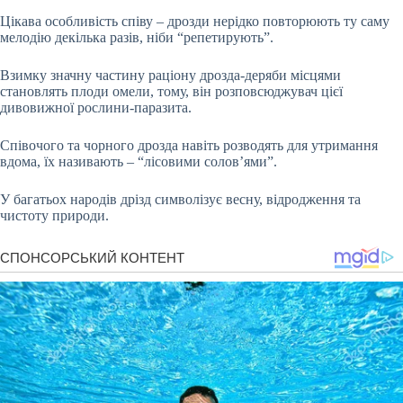
Цікава особливість співу – дрозди нерідко повторюють ту саму
мелодію декілька разів, ніби “репетирують”.
Взимку значну частину раціону дрозда-деряби місцями
становлять плоди омели, тому, він розповсюджувач цієї
дивовижної рослини-паразита.
Співочого та чорного дрозда навіть розводять для утримання
вдома, їх називають – “лісовими солов’ями”.
У багатьох народів дрізд символізує весну, відродження та
чистоту природи.