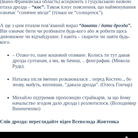
(Івано-Франківська область) асоціюють з гуцульською назвою
птаха дрозда –
“кос”.
Також існує пояснення, що найменування
означає “сонячне місце” (тільки не “солнцепєк”).
А ще з цим птахом пов’язаний вираз
“давати / дати дрозда”
.
Він означає бити чи розбивати будь-кого або ж робити щось
дивовижне чи відчайдушне. І навіть – сварити чи лаяти будь-
кого.
– Отаке-то, пане кошовий отамане. Колись ти тут давав
дрозда султанам, а ми, як бачиш, .. фонграфам. (Микола
Рудь).
Наталка після іменин розкаювалася .. перед Костею.., бо
знову, мабуть, випивши, “давала дрозда”. (Олесь Гончар)
Михайло підтримав пропозицію страйкарів, за що йому
начальство згодом дало дрозда і розлютилося. (Володимир
Винниченко)
Спів дрозда: переглядайте відео Всеволода Жовтенка