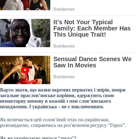
Варто знати, що назви окремих пернатих і звірів, попри
загальне праслов’янське коріння, одержують свою
неповторну вимову в кожній з мов слов’янського
походження. І українська – не є виключенням.
Як величається цей солов’їний птах по-українськи,
розповідаємо, спираючись на роз’яснення ресурсу “Горох”.
Як же українською зветься “дрозд”?