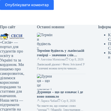
Опублікувати коментар
Про сайт
Останні новини
Інформ
К
С
«Сесія» —
П
портал для
С
Терміни будівель у львівській
студентів про
К
говірці – значення слів
освіту в
и
“двірець”, “креденс”,
Ангеліна Матвієнко
Сер 8, 2026
Україні та за
“кнайпа”
кордоном. Ми
Львівський діалект / Фото: lviv.travel У
Галичині можна почути чимало
пишемо про
цікавих слів. Деякі з них можуть
саморозвиток,
спантеличити навіть досвідченого
ділимося
мандрівника.…
корисними
порадами та
статтями для
Дурниця – що це означає і де
навчання.
воно виникло
Наша мета —
Лариса Чабан
Сер 8, 2026
підтримати
Чи знаєте ви, що означає слово
студентів на
“єрунда”? / Magnific. Ілюстративне