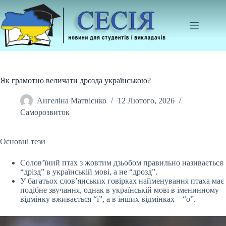
Перейти
до
вмісту
Як грамотно величати дрозда українською?
Ангеліна Матвієнко
12 Лютого, 2026
Саморозвиток
Основні тези
Солов’їний птах з жовтим дзьобом правильно називається
“дрізд” в українській мові, а не “дрозд”.
У багатьох слов’янських говірках найменування птаха має
подібне звучання, однак в українській мові в іменинному
відмінку вживається “і”, а в інших відмінках – “о”.