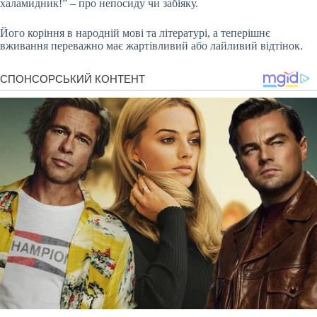
халамидник!” – про непосиду чи забіяку.
Його коріння в народній мові та літературі, а теперішнє
вживання переважно має жартівливий або лайливий відтінок.