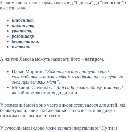
Згодом слово трансформувалося від “бідняка” до “непосиди” і
вже означало:
шибеника,
шалапута,
урвителя,
розбишаку,
бешкетника,
пустуна.
А жителі Львова можуть називати його –
батяром.
Панас Мирний:
“Захотілося йому побути серед
халамидників – тими каліками-злодіями, що живуть на
околицях великих міст”.
Михайло Стельмах:
“Тоді сиди, халамиднику, в запічку!”
–
як лайливе звертання до дитини.
У розмовній мові воно часто використовувалося для дітей, які
бешкетували, але в той же час могло позначати людину з
низьким соціальним статусом.
У сучасній мові слово може звучати жартівливо: “Ну ти й