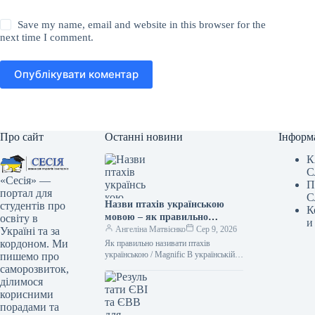
Save my name, email and website in this browser for the
next time I comment.
Опублікувати коментар
Про сайт
Останні новини
Інформ
К
С
«Сесія» —
П
портал для
С
Назви птахів українською
студентів про
К
мовою – як правильно
освіту в
и
назвати лелеку, зозулю,
Ангеліна Матвієнко
Сер 9, 2026
Україні та за
очеретянку
кордоном. Ми
Як правильно називати птахів
українською / Magnific В українській
пишемо про
мові існує чимало милозвучних слів.
саморозвиток,
Тому не варто “забруднювати” своє
ділимося
мовлення…
корисними
порадами та