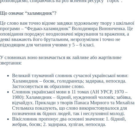
розповідаємо, спираючись на роз’яснення ресурсу “Горох”.
Що означає “халамидник”?
Це слово вам точно відоме завдяки художньому твору з шкільної
програми – “Федько-халамидник” Володимира Винниченка. Це
оповідання породжує неоднозначні міркування та враження, а
деякі вважають його брутальним, незрозумілим і точно не
підходящим для читання учнями у 5 – 6 класі.
У словниках воно визначається як лайливе або жартівливе
звертання:
Великий тлумачний словник сучасної української мови:
Халамидник – босяк, голодранець; задирака, непосида.
Застосовується як образливе слово.
Словник української мови в 11 томах (АН УРСР, 1970 –
1980): Халамидник – бідний, нужденний чоловік; забіяка,
відчайдух. Приклади з творів Панаса Мирного та Михайла
Стельмаха показують, що слово використовувалося для
позначення як бідних людей, так і неслухняної молоді.
Вікісловник пропонує два основні значення: 1. бідний,
жебрак, босяк; 2. задирака, хуліган, непосида.