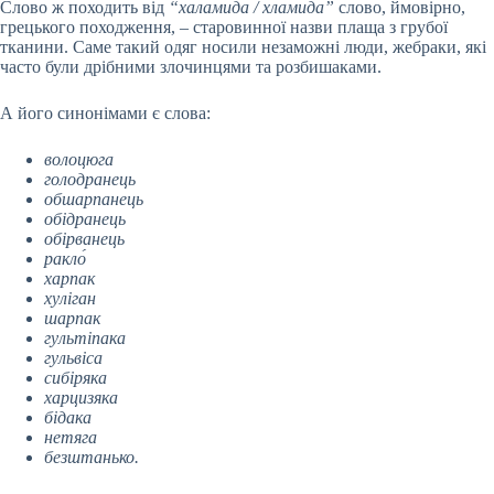
Слово ж походить від
“халамида / хламида”
слово, ймовірно,
грецького походження, – старовинної назви плаща з грубої
тканини. Саме такий одяг носили незаможні люди, жебраки, які
часто були дрібними злочинцями та розбишаками.
А його синонімами є слова:
волоцюга
голодранець
обшарпанець
обідранець
обірванець
ракло́
харпак
хуліган
шарпак
гультіпака
гульвіса
сибіряка
харцизяка
бідака
нетяга
безштанько.