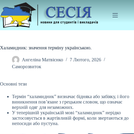
Перейти
до
вмісту
Халамидник: значення терміну українською.
Ангеліна Матвієнко
7 Лютого, 2026
Саморозвиток
Основні тези
Термін “халамидник” визначає бідняка або забіяку, і його
виникнення пов’язане з грецьким словом, що означає
верхній одяг для незаможних.
У теперішній
українській мові “халамидник” нерідко
застосовується в жартівливій формі, коли звертаються до
непосиди або пустуна.