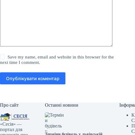
Save my name, email and website in this browser for the
next time I comment.
Опублікувати коментар
Про сайт
Останні новини
Інформ
К
С
«Сесія» —
П
портал для
С
Терміни будівель у львівській
студентів про