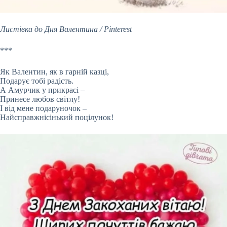
Листівка до Дня Валентина / Pinterest
***
Як Валентин, як в гарній казці,
Подарує тобі радість.
А Амурчик у прикрасі –
Принесе любов світлу!
І від мене подаруночок –
Найсправжнісінький поцілунок!