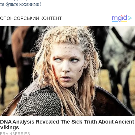
та будьте коханими!