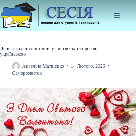
Перейти
до
вмісту
День закоханих: вітання у листівках та прозою
українською
Ангеліна Матвієнко
14 Лютого, 2026
Саморозвиток