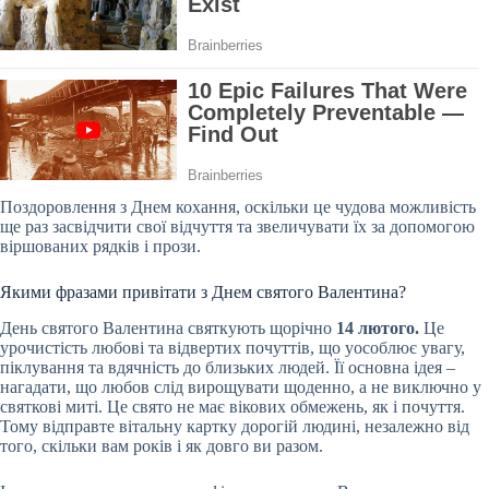
Поздоровлення з Днем кохання, оскільки це чудова можливість
ще раз засвідчити свої відчуття та звеличувати їх за допомогою
віршованих рядків і прози.
Якими фразами привітати з Днем святого Валентина?
День святого Валентина святкують щорічно
14 лютого.
Це
урочистість любові та відвертих почуттів, що уособлює увагу,
піклування та вдячність до близьких людей. Її основна ідея –
нагадати, що любов слід вирощувати щоденно, а не виключно у
святкові миті. Це свято не має вікових обмежень, як і почуття.
Тому відправте вітальну картку дорогій людині, незалежно від
того, скільки вам років і як довго ви разом.