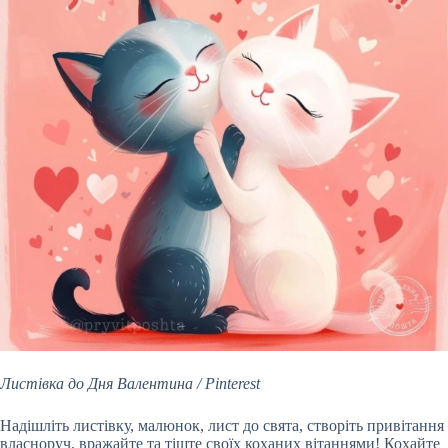
Листівка до Дня Валентина / Pinterest
Надішліть листівку, малюнок, лист до свята, створіть привітання
власноруч, вражайте та тіште своїх коханих вітаннями! Кохайте