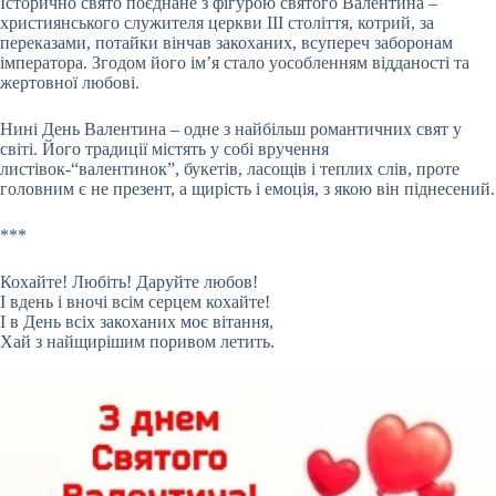
Історично свято поєднане з фігурою святого Валентина –
християнського служителя церкви III століття, котрий, за
переказами, потайки вінчав закоханих, всупереч заборонам
імператора. Згодом його ім’я стало уособленням відданості та
жертовної любові.
Нині День Валентина – одне з найбільш романтичних свят у
світі. Його традиції містять у собі вручення
листівок-“валентинок”, букетів, ласощів і теплих слів, проте
головним є не презент, а щирість і емоція, з якою він піднесений.
***
Кохайте! Любіть! Даруйте любов!
І вдень і вночі всім серцем кохайте!
І в День всіх закоханих моє вітання,
Хай з найщирішим поривом летить.