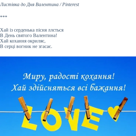
Листівка до Дня Валентина / Pinterest
***
Хай із серденька пісня ллється
В День святого Валентина!
Хай кохання окриляє,
В серці вогник не згасає.