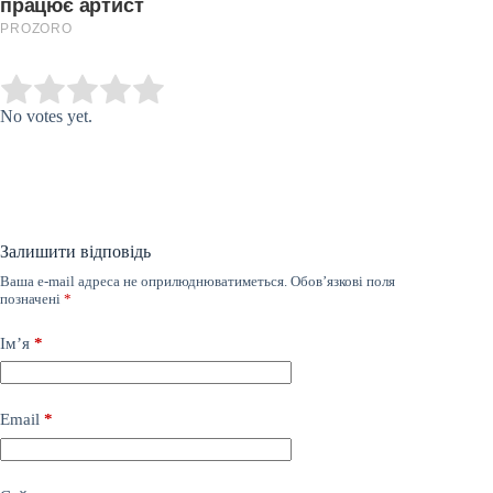
Submit Rating
Rate this item:
No votes yet.
Залишити відповідь
Ваша e-mail адреса не оприлюднюватиметься.
Обов’язкові поля
позначені
*
Ім’я
*
Email
*