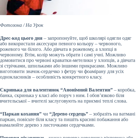
Фотозона / На Урок
Дрес-код цього дня
– запропонуйте, щоб школярі одягли одяг
або використали аксесуари певного кольору – червоного,
рожевого чи білого. Або дівчата в рожевому, а хлопці в
червоному. Втім, колір можуть обрати і самі учні. Можливо
домовитися про червоні краватки-метелики у хлопців, а дівчата
зі стрічками, шпильками або іншими прикрасами. Можливо
виготовити значок-сердечко з фетру чи фоамірану для усіх
однокласників – особливість конкретного класу.
Скринька для валентинок “Анонімний Валентин”
– коробка,
банка, скринька у класі або поруч з ним. І обов’язково біля
вчительської – вчителі заслуговують на приємні теплі слова.
“Паркан кохання”
чи
“Дерево сердець”
– зобразіть на ватмані
паркан, повісьте біля класу та пишіть красиві побажання або
намалюйте дерево з листочками сердечками.
Перерви-цікавинки
– кожна перерва невеличка вікторина або