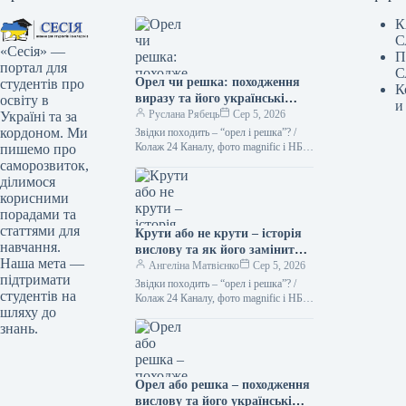
К
С
«Сесія» —
П
портал для
С
Орел чи решка: походження
студентів про
К
виразу та його українські
освіту в
и
синоніми Походження вислову
Руслана Рябець
Сер 5, 2026
Україні та за
“орел чи решка” тісно
кордоном. Ми
Звідки походить – “орел і решка”? /
пов’язане з давньою
Колаж 24 Каналу, фото magnific і НБУ
пишемо про
Кинути монету – найлегший спосіб
традицією підкидати монету
саморозвиток,
зробити…
для прийняття рішення. На
ділимося
одній стороні монети, як
корисними
правило, зображували орла, а
порадами та
на іншій – герб держави або
статтями для
Крути або не крути – історія
інший символ. Таким чином,
навчання.
вислову та як його замінити
“орел” і “решка” стали
Наша мета —
українською
Ангеліна Матвієнко
Сер 5, 2026
узагальненими позначеннями
підтримати
Звідки походить – “орел і решка”? /
сторін монети. Українською
студентів на
Колаж 24 Каналу, фото magnific і НБУ
мовою цей вислів можна
шляху до
Підкинути монету – найпростіший
замінити кількома
знань.
спосіб зробити…
варіантами, залежно від
контексту: * **”Кін або
герб”**: Це прямий переклад,
Орел або решка – походження
який зберігає образність. *
вислову та його українські