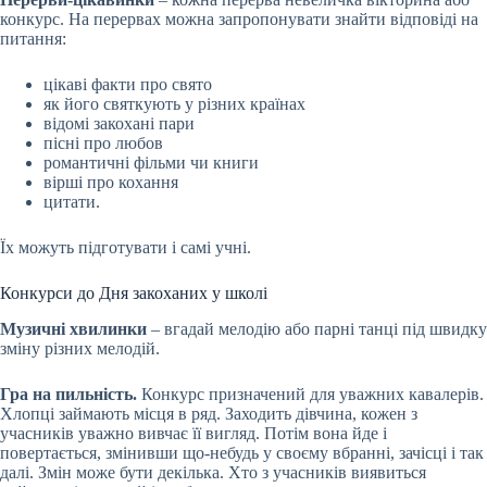
конкурс. На перервах можна запропонувати знайти відповіді на
питання:
цікаві факти про свято
як його святкують у різних країнах
відомі закохані пари
пісні про любов
романтичні фільми чи книги
вірші про кохання
цитати.
Їх можуть підготувати і самі учні.
Конкурси до Дня закоханих у школі
Музичні хвилинки
– вгадай мелодію або парні танці під швидку
зміну різних мелодій.
Гра на пильність.
Конкурс призначений для уважних кавалерів.
Хлопці займають місця в ряд. Заходить дівчина, кожен з
учасників уважно вивчає її вигляд. Потім вона йде і
повертається, змінивши що-небудь у своєму вбранні, зачісці і так
далі. Змін може бути декілька. Хто з учасників виявиться