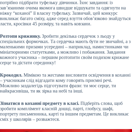
потрібно підібрати туфельку дівчинки. Їхнє завдання: із
зав’язаними очима якомога швидше відшукати та одягнути на
ніжку “коханої” її власну туфельку. Зазвичай, цей конкурс
викликає багато сміху, адже серед взуття обов’язково знайдуться
ласти, кросівки 45 розміру, та навіть ковзани.
Розтопи крижинку.
Зробити декілька сердечок з льоду у
спеціальних формочках. Та сердечка мають бути не звичайні, а з
маленькими призами усередині – наприклад, намистинками чи
мініатюрними статуетками, а можливо і побажання. Завдання
кожного учасника – першим розтопити своїм подихом крижане
серце та дістати серединку!
Крокодил.
Мімікою та жестами висловити освідчення в коханні
– учасникам слід відгадати кому говорять приємні речі.
Можливо заздалегідь підготувати фрази: ти моє серце, ти
найкрасивіша, ти як зірка на небі та інші.
Зізнатися в коханні предмету в класі.
Підберіть слова, щоб
зробити комплімент класній дошці, парті, глобусу, шафі,
портрету письменника, карті та іншим предметам. Це викликає
сміх у школярів – розважтеся.