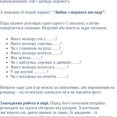
найуважнішим, той і здобуде перемогу.
А можливо й інший варіант: “
Любов з першого погляду”.
Пара уважно розглядає один одного 1 хвилину, а потім
повертається спинами. Ведучий або вчитель задає питання:
Якого кольору очі у ……?
Якого кольору сорочка……?
Чи є годинник на руці……?
Якого кольору волосся…….?
Яка зачіска……..?
Чи є каблучка, сережки в дівчини……?
Якого кольору волосся в………?
У що взутий ………?
Чи є веснянки на обличчі……..?
Вибрати пару для ігор можна за симпатіями, або ворожінням на
ромашці – на пелюстках написати ім’я чи наклеїти фото.
Злагоджена робота в парі.
Перед його початком потрібно
розкидати по підлозі обгортки від цукерок. Хлопчикам
зав’язують очі, дають віники та совки. Їх завдання – із