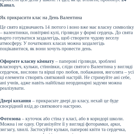
Канал.
Як прикрасити клас на День Валентина
Це свято відзначають 14 лютого і воно вже має власну символіку
– валентинки, повітряні кулі, гірлянди у формі сердець. До свята
варто готуватися заздалегідь, щоб створити чудову веселу
атмосферу. У початкових класах можна заздалегідь
поцікавитися, як вони хочуть провести день.
Оформте класну кімнату
– паперові гірлянди, зроблені
власноруч, кульки, стіннівки, сліди святого Валентина у вигляді
сердечок, вислови та вірші про любов, побажання, янголята – усі
ці елементи створять святковий настрій. Не стримуйте ані себе,
ані учнів, адже навіть найбільш неординарні задуми можна
реалізувати.
Двері кохання
– прикрасьте двері до класу, нехай це буде
своєрідний вхід до святкового настрою.
Фотозона
– куточок або стіна у класі, або в коридорі школи.
Можна і не одну. Організуйте її у вигляді фоторамки, арки,
зигзагу, хвилі. Застосуйте кульки, паперові квіти та сердечка,