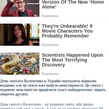
День святого Валентина в Україні святкують відносно
недавно, але це свято вже набуло популярності. Це свято є
чудовою можливістю приділити увагу найдорожчим людям,
зокрема друзям.
День святого Валентина – це відмінне свято, аби цікаво
провести цей день у школі. А ідеї, як це втілити, пропонує
24