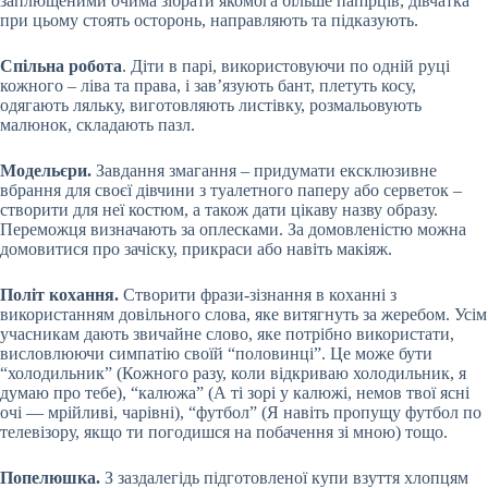
заплющеними очима зібрати якомога більше папірців, дівчатка
при цьому стоять осторонь, направляють та підказують.
Спільна робота
. Діти в парі, використовуючи по одній руці
кожного – ліва та права, і зав’язують бант, плетуть косу,
одягають ляльку, виготовляють листівку, розмальовують
малюнок, складають пазл.
Модельєри.
Завдання змагання – придумати ексклюзивне
вбрання для своєї дівчини з туалетного паперу або серветок –
створити для неї костюм, а також дати цікаву назву образу.
Переможця визначають за оплесками. За домовленістю можна
домовитися про зачіску, прикраси або навіть макіяж.
Політ кохання.
Створити
фрази-зізнання в коханні з
використанням довільного слова, яке витягнуть за жеребом. Усім
учасникам дають звичайне слово, яке потрібно використати,
висловлюючи симпатію своїй “половинці”. Це може бути
“холодильник” (Кожного разу, коли відкриваю холодильник, я
думаю про тебе), “калюжа” (А ті зорі у калюжі, немов твої ясні
очі — мрійливі, чарівні), “футбол” (Я навіть пропущу футбол по
телевізору, якщо ти погодишся на побачення зі мною) тощо.
Попелюшка.
З заздалегідь підготовленої купи взуття хлопцям