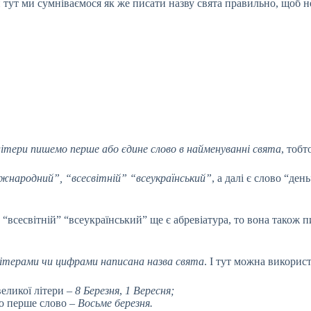
й тут ми сумніваємося як же писати назву свята правильно, щоб н
 літери пишемо перше або єдине слово в найменуванні свята
, тобт
іжнародний”, “всесвітній”
“всеукраїнський”
, а далі є слово “день
“всесвітній” “всеукраїнський” ще є абревіатура, то вона також п
ітерами чи цифрами написана назва свята
. І тут можна викорис
еликої літери –
8 Березня
,
1 Вересня;
мо перше слово –
Восьме березня.