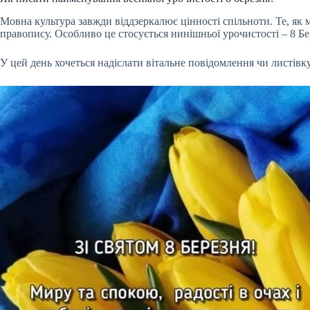
Мовна культура завжди віддзеркалює цінності спільноти. Те, як 
правопису. Особливо це стосується нинішньої урочистості – 8 Б
У цей день хочеться надіслати вітальне повідомлення чи листівк