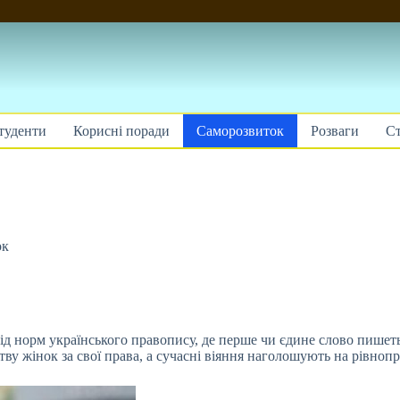
туденти
Корисні поради
Саморозвиток
Розваги
Ст
ок
ід норм українського правопису, де перше чи єдине слово пишетьс
у жінок за свої права, а сучасні віяння наголошують на рівнопр