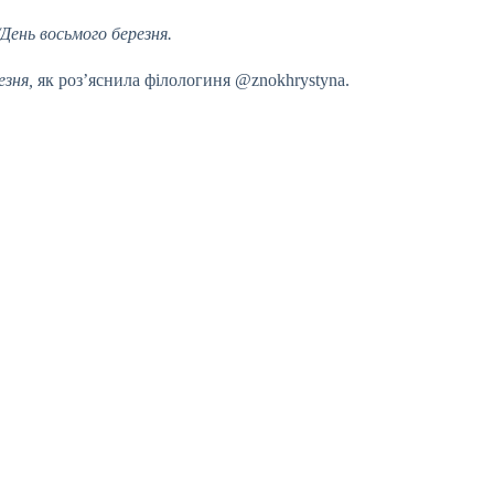
День восьмого березня.
езня,
як роз’яснила філологиня @znokhrystyna.