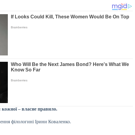
я кожної – власне правило.
ення філологині Ірини Коваленко.