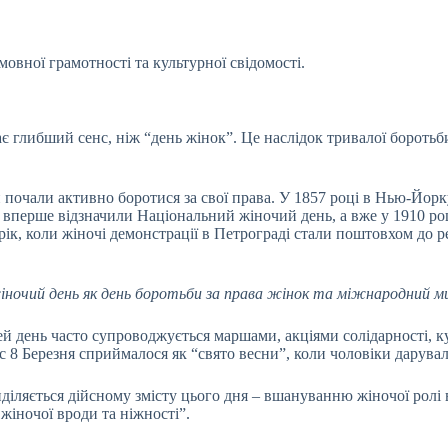
овної грамотності та культурної свідомості.
 глибший сенс, ніж “день жінок”. Це наслідок тривалої боротьби 
 почали активно боротися за свої права. У 1857 році в Нью-Йорк
А вперше відзначили Національний жіночий день, а вже у 1910 ро
к, коли жіночі демонстрації в Петрограді стали поштовхом до рев
ночий день як день боротьби за права жінок та міжнародний м
 цей день часто супроводжується маршами, акціями солідарності, 
с 8 Березня сприймалося як “свято весни”, коли чоловіки дарувал
іляється дійсному змісту цього дня – вшануванню жіночої ролі в с
 жіночої вроди та ніжності”.