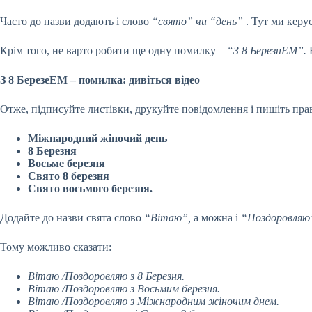
Часто до назви додають і слово
“свято” чи “день”
. Тут ми керу
Крім того, не варто робити ще одну помилку
– “З 8 БерезнЕМ”.
З 8 БерезеЕМ – помилка: дивіться відео
Отже, підписуйте листівки, друкуйте повідомлення і пишіть прав
Міжнародний жіночий день
8 Березня
Восьме березня
Свято 8 березня
Свято восьмого березня.
Додайте до назви свята слово
“Вітаю”,
а можна і
“Поздоровляю
Тому можливо сказати:
Вітаю /Поздоровляю з 8 Березня.
Вітаю /Поздоровляю з Восьмим березня.
Вітаю /Поздоровляю з Міжнародним жіночим днем.