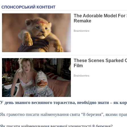
У день знаного весняного торжества, необхідно знати – як к
Як грамотно писати найменування свята “8 березня”, якими пра
Як писати найменування весняної урочистості 8 березня?