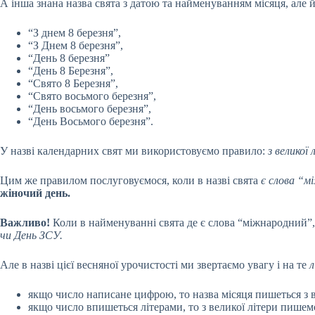
А інша знана назва свята з датою та найменуванням місяця, але 
“З днем 8 березня”,
“З Днем 8 березня”,
“День 8 березня”
“День 8 Березня”,
“Свято 8 Березня”,
“Свято восьмого березня”,
“День восьмого березня”,
“День Восьмого березня”.
У назві календарних свят ми використовуємо правило:
з великої
Цим же правилом послуговуємося, коли в назві свята
є слова “м
жіночий день.
Важливо!
Коли в найменуванні свята де є слова “міжнародний”, 
чи День ЗСУ.
Але в назві цієї весняної урочистості ми звертаємо увагу і на те
л
якщо число написане цифрою, то назва місяця пишеться з в
якщо число впишеться літерами, то з великої літери пише