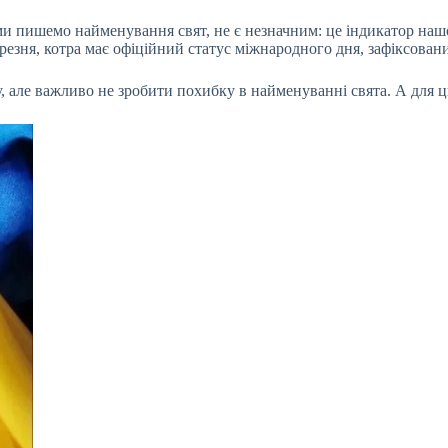
ми пишемо найменування свят, не є незначним: це індикатор нашо
ерезня, котра має офіційний статус міжнародного дня, зафіксова
у, але важливо не зробити похибку в найменуванні свята. А для ц