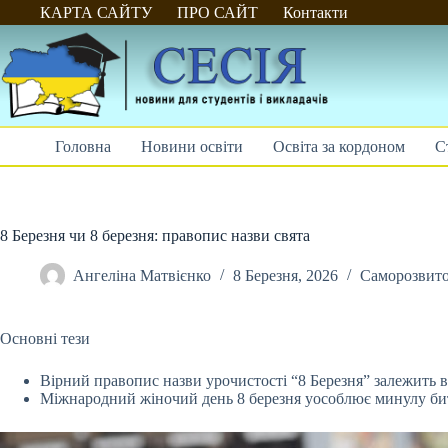
Перейти
КАРТА САЙТУ
ПРО САЙТ
Контакти
до
вмісту
Головна
Новини освіти
Освіта за кордоном
С
8 Березня чи 8 березня: правопис назви свята
Ангеліна Матвієнко
8 Березня, 2026
Саморозвит
Основні тези
Вірний правопис назви урочистості “8 Березня” залежить в
Міжнародний
жіночий день 8 березня уособлює минулу битв