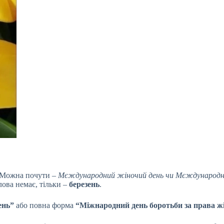
. Можна почути –
Мєждународний жіночий день чи Мєждународн
слова немає, тільки –
березень
.
ень”
або повна форма
“Міжнародний день боротьби за права ж