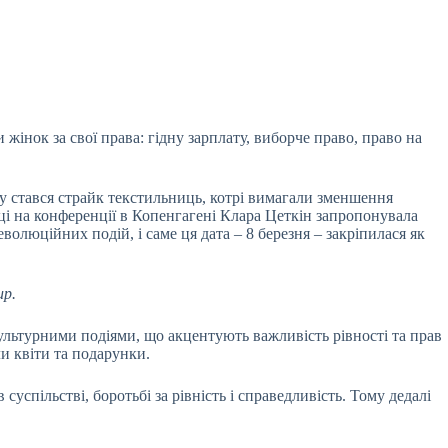
жінок за свої права: гідну зарплату, виборче право, право на
у стався страйк текстильниць, котрі вимагали зменшення
ці на конференції в Копенгагені Клара Цеткін запропонувала
олюційних подій, і саме ця дата – 8 березня – закріпилася як
ир.
культурними подіями, що акцентують важливість рівності та прав
и квіти та подарунки.
успільстві, боротьбі за рівність і справедливість. Тому дедалі