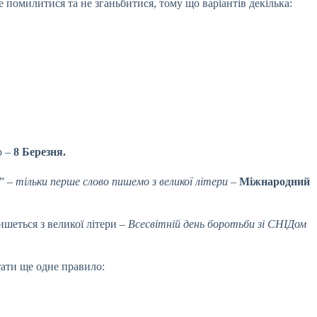
е помилитися та не зганьбитися, тому що варіантів декілька:
о –
8 Березня.
” –
тільки перше слово пишемо з великої літери
–
Міжнародний
ишеться з великої літери –
Всесвітній день боротьби зі СНІДом
тати ще одне правило: