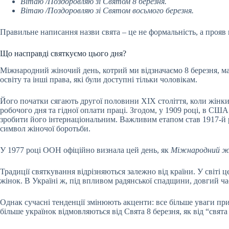
Вітаю /Поздоровляю зі Святом 8 березня.
Вітаю /Поздоровляю зі Святом восьмого березня.
Правильне написання назви свята – це не формальність, а прояв м
Що насправді святкуємо цього дня?
Міжнародний жіночий день, котрий ми відзначаємо 8 березня, має
освіту та інші права, які були доступні тільки чоловікам.
Його початки сягають другої половини ХІХ століття, коли жінки
робочого дня та гідної оплати праці. Згодом, у 1909 році, в СШ
зробити його інтернаціональним. Важливим етапом став 1917‑й рі
символ жіночої боротьби.
У 1977 році ООН офіційно визнала цей день, як
Міжнародний жі
Традиції святкування відрізняються залежно від країни. У світі
жінок. В Україні ж, під впливом радянської спадщини, довгий ча
Однак сучасні тенденції змінюють акценти: все більше уваги прид
більше українок відмовляються від Свята 8 березня, як від “свята