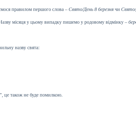
ємося правилом першого слова –
Свято/День 8 березня
чи
Свято/
Назву місяця у цьому випадку пишемо у родовому відмінку –
бер
ильну назву свята:
”,
це також не буде помилкою.