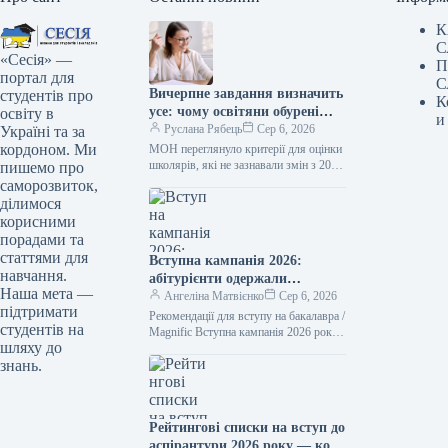
К
С
«Сесія» —
П
портал для
С
Вичерпне завдання визначить
студентів про
К
усе: чому освітяни обурені
освіту в
и
новаціями Міністерства
Руслана Рябець
Сер 6, 2026
Україні та за
освіти і науки
кордоном. Ми
МОН переглянуло критерії для оцінки
школярів, які не зазнавали змін з 2011
пишемо про
року. Нововведення спричинили
саморозвиток,
обговорення щодо ваги поточних
ділимося
оцінок,…
корисними
порадами та
статтями для
Вступна кампанія 2026:
навчання.
абітурієнти одержали
Наша мета —
рекомендації щодо
Ангеліна Матвієнко
Сер 6, 2026
підтримати
зарахування
Рекомендації для вступу на бакалавра /
студентів на
Magnific Вступна кампанія 2026 року
шляху до
триває в Україні. Абітурієнти вже
знань.
бачать рекомендації до зарахування…
Рейтингові списки на вступ до
аспірантури 2026 року — коли