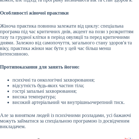
Особливості жіночої практики
Жіноча практика повинна залежати від циклу: спеціальна
програма під час критичних днів, акцент на пози з розкриттям
тазу та грудної клітки в період овуляції та перед критичними
днями. Залежно від самопочуття, загального стану здоров'я та
віку, практика жінки має бути у цей час більш менш
інтенсивною.
Протипоказання для занять йогою:
психічні та онкологічні захворювання;
відсутність будь-яких частин тіла;
гострі запальні захворювання;
висока температура;
високий артеріальний чи внутрішньочерепний тиск.
Але за винятком людей із психічними розладами, усі бажаючі
можуть займатися за спеціальною програмою із досвідченим
викладачем.