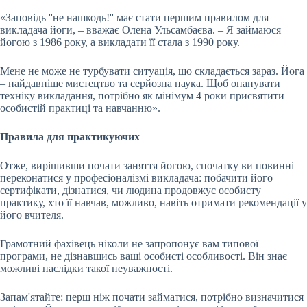
«Заповідь ''не нашкодь!'' має стати першим правилом для
викладача йоги, – вважає Олена Ульсамбаєва. – Я займаюся
йогою з 1986 року, а викладати її стала з 1990 року.
Мене не може не турбувати ситуація, що складається зараз. Йога
– найдавніше мистецтво та серйозна наука. Щоб опанувати
техніку викладання, потрібно як мінімум 4 роки присвятити
особистій практиці та навчанню».
Правила для практикуючих
Отже, вирішивши почати заняття йогою, спочатку ви повинні
переконатися у професіоналізмі викладача: побачити його
сертифікати, дізнатися, чи людина продовжує особисту
практику, хто її навчав, можливо, навіть отримати рекомендації у
його вчителя.
Грамотний фахівець ніколи не запропонує вам типової
програми, не дізнавшись ваші особисті особливості. Він знає
можливі наслідки такої неуважності.
Запам'ятайте: перш ніж почати займатися, потрібно визначитися