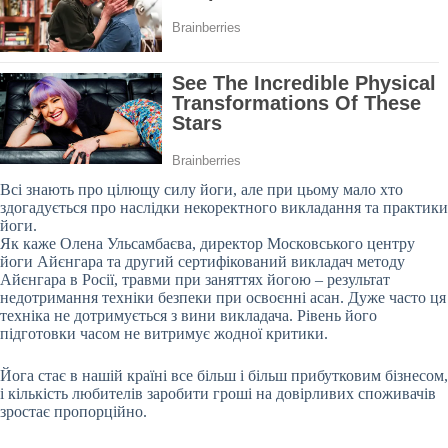
Всі знають про цілющу силу йоги, але при цьому мало хто
здогадується про наслідки некоректного викладання та практики
йоги.
Як каже Олена Ульсамбаєва, директор Московського центру
йоги Айєнгара та другий сертифікований викладач методу
Айєнгара в Росії, травми при заняттях йогою –
результат
недотримання техніки безпеки при освоєнні асан. Дуже часто ця
техніка не дотримується з вини викладача. Рівень його
підготовки часом не витримує жодної критики.
Йога стає в нашій країні все більш і більш прибутковим бізнесом,
і кількість любителів заробити гроші на довірливих споживачів
зростає пропорційно.