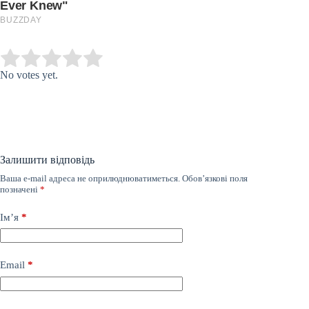
Submit Rating
Rate this item:
No votes yet.
Залишити відповідь
Ваша e-mail адреса не оприлюднюватиметься.
Обов’язкові поля
позначені
*
Ім’я
*
Email
*