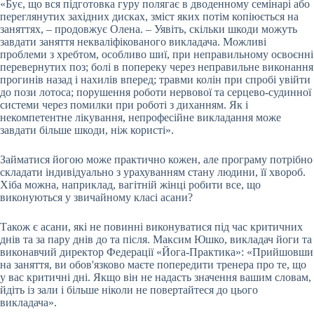
«Бує, що вся підготовка гуру полягає в дводенному семінарі або
переглянутих західних дисках, зміст яких потім копіюється на
заняттях, – продовжує Олена. – Уявіть, скільки шкоди можуть
завдати заняття некваліфікованого викладача. Можливі
проблеми з хребтом, особливо шиї, при неправильному освоєнні
перевернутих поз; болі в попереку через неправильне виконання
прогинів назад і нахилів вперед; травми колін при спробі увійти
до пози лотоса; порушення роботи нервової та серцево-судинної
системи через помилки при роботі з диханням. Як і
некомпетентне лікування, непрофесійне викладання може
завдати більше шкоди, ніж користі».
Займатися йогою може практично кожен, але програму потрібно
складати індивідуально з урахуванням стану людини, її хвороб.
Хіба можна, наприклад, вагітній жінці робити все, що
виконуються у звичайному класі асани?
Також є асани, які не повинні виконуватися під час критичних
днів та за пару днів до та після. Максим Юшко, викладач йоги та
виконавчий директор Федерації «Йога-Практика»: «Прийшовши
на заняття, ви обов'язково маєте попередити тренера про те, що
у вас критичні дні. Якщо він не надасть значення вашим словам,
йдіть із зали і більше ніколи не повертайтеся до цього
викладача».