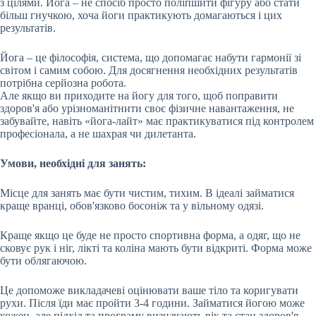
з цілями. Йога – не спосіб просто поліпшити фігуру або стати
більш гнучкою, хоча йоги практикують домагаються і цих
результатів.
Йога – це філософія, система, що допомагає набути гармонії зі
світом і самим собою. Для досягнення необхідних результатів
потрібна серйозна робота.
Але якщо ви приходите на йогу для того, щоб поправити
здоров'я або урізноманітнити своє фізичне навантаження, не
забувайте, навіть «йога-лайт» має практикуватися під контролем
професіонала, а не шахрая чи дилетанта.
Умови, необхідні для занять:
Місце для занять має бути чистим, тихим. В ідеалі займатися
краще вранці, обов'язково босоніж та у вільному одязі.
Краще якщо це буде не просто спортивна форма, а одяг, що не
сковує рук і ніг, лікті та коліна мають бути відкриті. Форма може
бути облягаючою.
Це допоможе викладачеві оцінювати ваше тіло та коригувати
рухи. Після їди має пройти 3-4 години. Займатися йогою може
кожен, але підхід та програму визначають вік та стан здоров'я.