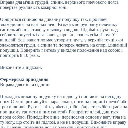
Вправа для м'язів грудей, спини, верхнього плечового пояса
повертає рухливість комірної зоні.
Обіпріться спиною на диванну подушку так, щоб плечі
знаходилися на вазі над нею. Візьміть до рук одну невелику
гантель або пластикову пляшку з водою. Підніміть руки над
собою та опустіть їх за голову, прогинаючись усім тілом. У
кінцевій фазі ваше тіло має утворити дугу, у верхній точці якої
знаходяться груди, а спина та поперек лежать на опорі (диванній
подушці). Поверніть гантель у вихідне положення над собою і
повторіть 8-10 разів.
Виконайте 2 підходи.
Фермерські присідання
Вправа для ніг та сідниць
Покладіть диванну подушку на підлогу і поставте на неї одну
ногу. Ступні розташуйте паралельно, ноги на ширині плечей або
трохи ширші. Руки зігніть у ліктях, ніби збираєтесь бігти (можна
при цьому тримати в них гантелі). Розправте плечі, дивіться
перед собою. Присідайте вниз, переносячи основну вагу тіла на
ту ногу, що стоїть на підлозі, а не на подушці. Виконайте вправу
10-15 разів, поміняйте ноги подекуди і повторіть цикл.