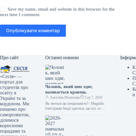
Save my name, email and website in this browser for the
next time I comment.
Опублікувати коментар
Про сайт
Останні новини
Інформ
К
С
«Сесія» —
П
портал для
С
Чоловік, який шиє одяг,
студентів про
К
називається кравець.
освіту в
и
Ангеліна Матвієнко
Сер 7, 2026
Україні та за
кордоном. Ми
Як зветься ця спеціальність? / Magnific.
Ілюстрація Іноді здається, що всі, хто
пишемо про
займається шиттям, – це просто
саморозвиток,
“швачки”. Проте українська…
ділимося
корисними
порадами та