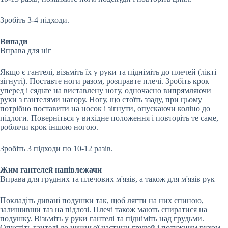
Зробіть 3-4 підходи.
Випади
Вправа для ніг
Якщо є гантелі, візьміть їх у руки та підніміть до плечей (лікті
зігнуті). Поставте ноги разом, розправте плечі. Зробіть крок
уперед і сядьте на виставлену ногу, одночасно випрямляючи
руки з гантелями нагору. Ногу, що стоїть ззаду, при цьому
потрібно поставити на носок і зігнути, опускаючи коліно до
підлоги. Поверніться у вихідне положення і повторіть те саме,
роблячи крок іншою ногою.
Зробіть 3 підходи по 10-12 разів.
Жим гантелей напівлежачи
Вправа для грудних та плечових м'язів, а також для м'язів рук
Покладіть дивані подушки так, щоб лягти на них спиною,
залишивши таз на підлозі. Плечі також мають спиратися на
подушку. Візьміть у руки гантелі та підніміть над грудьми.
Опустіть гантелі до нижньої частини грудей і потужним рухом