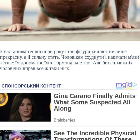
З настанням теплої пори року стан фігури хвилює не лише
прекрасну, а й сильну стать. Чоловікам схуднути і накачати м'язи
легше: їм допомагає їхнє гормональне тло. Але без справжніх
чоловічих вправ все ж таки ніяк!