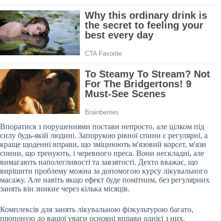
Впоратися з порушеннями постави непросто, але цілком під
силу будь-якій людині. Запорукою рівної спини є регулярні, а
краще щоденні вправи, що зміцнюють
м'язовий корсет, м'язи
спини, що тренують, і черевного преса. Вони нескладні, але
вимагають наполегливості та завзятості. Дехто вважає, що
вирішити проблему можна за допомогою курсу лікувального
масажу. Але навіть якщо ефект буде помітним, без регулярних
занять він зникне через кілька місяців.
Комплексів для занять лікувальною фізкультурою багато,
пропоную до вашої уваги основні вправи однієї з них,