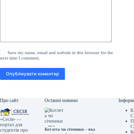
Save my name, email and website in this browser for the
next time I comment.
Опублікувати коментар
Про сайт
Останні новини
Інформ
К
С
«Сесія» —
П
портал для
С
Котлета чи січеники – яка
студентів про
К