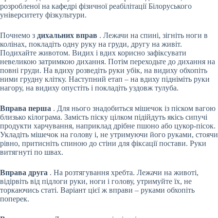
розробленої на кафедрі фізичної реабілітації Білоруського
університету фізкультури.
Почнемо з
дихальних вправ
. Лежачи на спині, зігніть ноги в
колінах, покладіть одну руку на груди, другу на живіт.
Подихайте животом. Видих і вдих корисно зафіксувати
невеликою затримкою дихання. Потім переходьте до дихання на
повні груди. На вдиху розведіть руки убік, на видиху обхопіть
ними грудну клітку. Наступний етап – на вдиху підніміть руки
нагору, на видиху опустіть і покладіть уздовж тулуба.
Вправа перша
. Для нього знадобиться мішечок із піском вагою
близько кілограма. Замість піску цілком підійдуть якісь сипучі
продукти харчування, наприклад дрібне пшоно або цукор-пісок.
Укладіть мішечок на голову і, не утримуючи його руками, стоячи
рівно, притисніть спиною до стіни для фіксації постави. Руки
витягнуті по швах.
Вправа друга
. На розтягування хребта. Лежачи на животі,
відірвіть від підлоги руки, ноги і голову, утримуйте їх, не
торкаючись статі. Варіант цієї ж вправи – руками обхопіть
поперек.