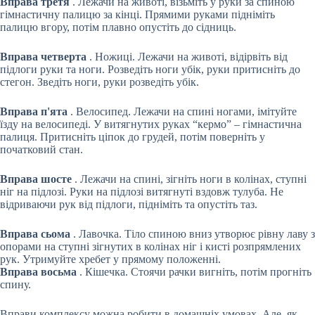
Вправа третя
. Лежачи на животі, візьміть у руки за спиною
гімнастичну палицю за кінці. Прямими руками підніміть
палицю вгору, потім плавно опустіть до сідниць.
Вправа четверта
. Ножиці. Лежачи на животі, відірвіть від
підлоги руки та ноги. Розведіть ноги убік, руки притисніть до
стегон. Зведіть ноги, руки розведіть убік.
Вправа п'ята
. Велосипед. Лежачи на спині ногами, імітуйте
їзду на велосипеді. У витягнутих руках “кермо” – гімнастична
палиця. Притисніть ціпок до грудей, потім поверніть у
початковий стан.
Вправа шосте
. Лежачи на спині, зігніть ноги в колінах, ступні
ніг на підлозі. Руки на підлозі витягнуті вздовж тулуба. Не
відриваючи рук від підлоги, підніміть та опустіть таз.
Вправа сьома
. Лавочка. Тіло спиною вниз утворює рівну лаву з
опорами на ступні зігнутих в колінах ніг і кисті розпрямлених
рук. Утримуйте хребет у прямому положенні.
Вправа восьма
. Кішечка. Стоячи рачки вигніть, потім прогніть
спину.
Вправи комплексу можна робити в домашніх умовах. Але, як