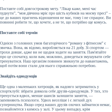
Поставте собі довгострокову мету. “Лікар каже, мені час
худнути”, “моя дівчина мріє про шість кубиків на моєму пресі” –
це до ваших прагнень відношення не має, тому і не спрацює. Ви
повинні робити те, що хочете, а не те, що потрібно ще комусь.
Поставте собі термін
Однією з головних умов багаторічного “роману з фітнесом” є
звичка. Вона, як відомо, виробляється на 21 добу. Зі спортом —
трохи довше, адже ви не щодня ходите на заняття. Пам'ятайте
про це спочатку, коли вам, можливо, доведеться змушувати себе
тренуватися. Наш організм повинен звикнути до навантажень,
щоб потім вони стали для нього справжньою потребою.
Знайдіть однодумців
Ще одна з маленьких хитрощів, як надовго затриматись у
спортклубі: зібрати довкола себе друзів-однодумців. У тих, хто
тренується вдвох, менше шансів залишити заняття, —
запевняють психологи. Удвох веселіше і є легкий дух
суперництва. Якщо серед ваших друзів охочих займатися немає,
познайомтеся з кимось у залі. У цьому випадку, крім