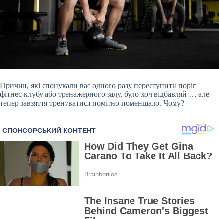
Причин, які спонукали вас одного разу переступити поріг
фітнес-клубу або тренажерного залу, було хоч відбавляй … але
тепер завзяття тренуватися помітно поменшало. Чому?