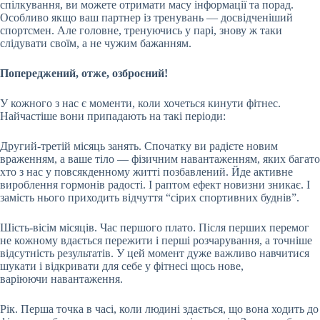
спілкування, ви можете отримати масу інформації та порад.
Особливо якщо ваш партнер із тренувань — досвідченіший
спортсмен. Але головне, тренуючись у парі, знову ж таки
слідувати своїм, а не чужим бажанням.
Попереджений, отже, озброєний!
У кожного з нас є моменти, коли хочеться кинути фітнес.
Найчастіше вони припадають на такі періоди:
Другий-третій місяць занять. Спочатку ви радієте новим
враженням, а ваше тіло — фізичним навантаженням, яких багато
хто з нас у повсякденному житті позбавлений. Йде активне
вироблення гормонів радості. І раптом ефект новизни зникає. І
замість нього приходить відчуття “сірих спортивних буднів”.
Шість-вісім місяців. Час першого плато. Після перших перемог
не кожному вдається пережити і перші розчарування, а точніше
відсутність результатів. У цей момент дуже важливо навчитися
шукати і відкривати для себе у фітнесі щось нове,
варіюючи навантаження.
Рік. Перша точка в часі, коли людині здається, що вона ходить до