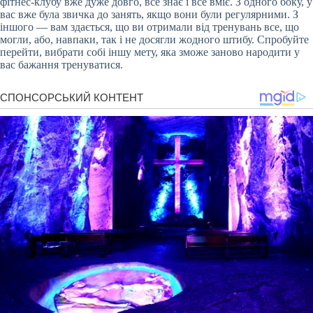
фітнес-клубу вже дуже довго, все знає і все вміє. З одного боку, у
вас вже була звичка до занять, якщо вони були регулярними. З
іншого — вам здається, що ви отримали від тренувань все, що
могли, або, навпаки, так і не досягли жодного штибу. Спробуйте
перейти, вибрати собі іншу мету, яка зможе заново народити у
вас бажання тренуватися.