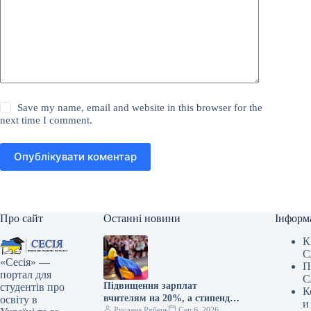
Save my name, email and website in this browser for the
next time I comment.
Опублікувати коментар
Про сайт
Останні новини
Інформ
К
С
«Сесія» —
П
портал для
С
Підвищення зарплат
студентів про
К
вчителям на 20%, а стипендій
освіту в
и
— у два рази: коли очікувати
Руслана Рябець
Сер 6, 2026