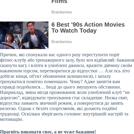
Причин, які спонукали вас одного разу переступити поріг
фітнес-клубу або тренажерного залу, було хоч відбавляй: бажання
скинути вагу і влізти в улюблені джинси, вразити дівчину своїм
накаченим торсом, перетворитися до відпустки … Але ось літо
добігає кінця, об'єкт обожнення залишилися), і запалу
тренуватися помітно
поменшало. Чому? Адже заняття вам
справді подобалися… Іноді до цього змушують обставини.
Наприклад, зміна місця проживання: коли улюблений клуб “не
дорогою”, відвідувати тренування стає складніше. Низка свят,
відпустка ламають звичний режим, а повернутися до занять
нелегко. Однак є безліч спортсменів, які долають подібні
труднощі. Оскільки зберігають головне: внутрішній настрій та
мотивацію.
Прагніть виконати своє, а не чуже бажання!