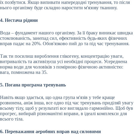
їх позбутися. Якщо випивати напередодні тренування, то після
нього організму буде складно наростити м'язову тканину.
4. Нестача рідини
Вода – фундамент нашого організму. За її браку виникає швидка
стомлюваність, занепад сил, ефективність будь-яких фізичних
вправ падає на 20%. Обов'язково пий до та під час тренування.
Так ти посилиш вироблення глікогену, концентрацію уваги,
витривалість та активізуєш усі необхідні процеси. Усереднена
норма води для чоловіків з помірною фізичною активністю:
вага, помножена на 35.
5. Погана програма тренувань
Навіть якщо здається, що одна група м'язів у тебе краще
розвинена, аніж інша, все одно під час тренувань приділяй увагу
всьому тілу, щоб у результаті все виглядало гармонійно. Щоб був
прогрес, вибирай різноманітні вправи, в ідеалі комплекси для
всього тіла.
6. Переважання аеробних вправ над силовими