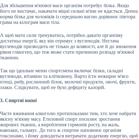
Для збільшення м'язової маси організм потребує білка. Якщо
його не вистачає, накачати міцні сильні м'язи не вдасться. Денна
норма білка для чоловіків із середньою вагою дорівнює півтора
грама на кілограм маси тіла.
А щоб мати сили тренуватись, потрібно давати організму
достатньо енергії, яку він отримує з вуглеводів. Нестача
вуглеводів призводить не тільки до млявості, але й до зниження
рівня глікогену, що теж може стати причиною розпаду м'язової
тканини.
Так що ідеальне меню спортсмена включає білки, складні
вуглеводи, вітаміни та клітковину. Варто їсти нежирне м'ясо
птиці, рибу, рослинний білок, молочні продукти, овочі, фрукти,
злаки. Слідкувати, щоб не було дефіциту калорій.
3. Спиртні напої
Часте вживання алкоголю протипоказане тим, хто хоче набрати
якісну м'язову масу. Етиловий спирт посилює зростання
жирових тканин, а вироблення гормонів росту, на жаль,
навпаки, гальмує. До того ж спиртне наповнює організм
токсинами, і йому доводиться витрачати додаткову енергію, щоб