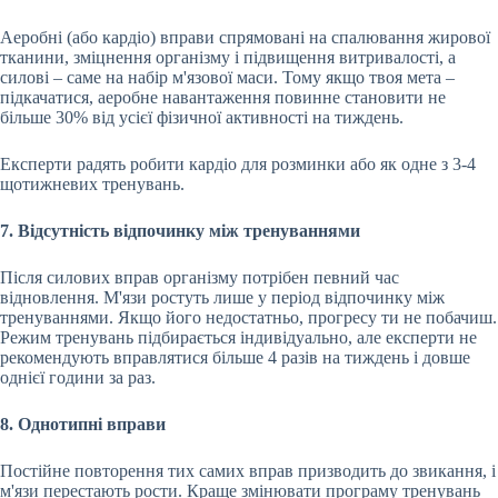
Аеробні (або кардіо) вправи спрямовані на спалювання жирової
тканини, зміцнення організму і підвищення витривалості, а
силові – саме на набір м'язової маси. Тому якщо твоя мета –
підкачатися, аеробне навантаження повинне становити не
більше 30% від усієї фізичної активності на тиждень.
Експерти радять робити кардіо для розминки або як одне з 3-4
щотижневих тренувань.
7. Відсутність відпочинку між тренуваннями
Після силових вправ організму потрібен певний час
відновлення. М'язи ростуть лише у період відпочинку між
тренуваннями. Якщо його недостатньо, прогресу ти не побачиш.
Режим тренувань підбирається індивідуально, але експерти не
рекомендують вправлятися більше 4 разів на тиждень і довше
однієї години за раз.
8. Однотипні вправи
Постійне повторення тих самих вправ призводить до звикання, і
м'язи перестають рости. Краще змінювати програму тренувань