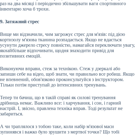
раз на два місяці і періодично збільшувати ваги спортивного
інвентарю хоча б трохи.
9. Затяжний стрес
Вище ми відзначили, чим загрожує стрес для м'язів: під дією
кортизолу м'язова тканина розпадається. Якщо не вдається
усунути джерело стресу повністю, намагайся переключати увагу,
якнайбільше відпочивати, щодня знаходити привід для
позитивних емоцій.
Виконуючи вправи, стеж за технікою. Стеж у дзеркалі або
запиши себе на відео, щоб знати, чи правильно все робиш. Якщо
не впевнений, обов'язково проконсультуйся з інструктором.
Тільки потім приступай до інтенсивних тренувань.
Тепер ти бачиш, що в такій справі як силові тренування
дрібниць немає. Важливо все: і харчування, і сон, і гарний
настрій. І, звісно, правлена техніка вправ. Тоді результат не
забариться.
А чи траплялося з тобою таке, коли набір м'язової маси
зупинявся і важко було зрушити з мертвої точки? Що тобі