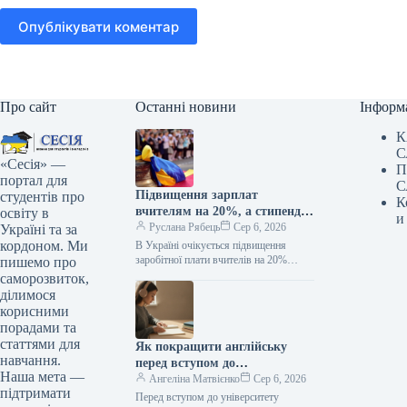
Опублікувати коментар
Про сайт
Останні новини
Інформ
К
С
«Сесія» —
П
портал для
С
Підвищення зарплат
студентів про
К
вчителям на 20%, а стипендій
освіту в
и
— у два рази: коли очікувати
Руслана Рябець
Сер 6, 2026
Україні та за
покращення
кордоном. Ми
В Україні очікується підвищення
заробітної плати вчителів на 20%
пишемо про
та подвоєння розміру стипендій.
саморозвиток,
Несподіванка для вчителів
ділимося
та студентів: як зміняться зарплати
корисними
освітян і стипендії з 1 вересня /…
порадами та
статтями для
Як покращити англійську
навчання.
перед вступом до
Наша мета —
університету: реалістичний
Ангеліна Матвієнко
Сер 6, 2026
підтримати
план підготовки
Перед вступом до університету