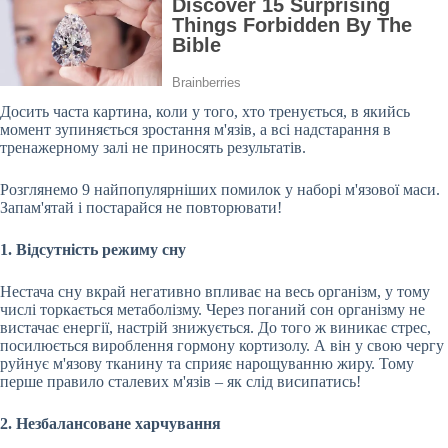
Досить часта картина, коли у того, хто тренується, в якийсь
момент зупиняється зростання м'язів, а всі надстарання в
тренажерному залі не приносять результатів.
Розглянемо 9 найпопулярніших помилок у наборі м'язової маси.
Запам'ятай і постарайся не повторювати!
1. Відсутність режиму сну
Нестача сну вкрай негативно впливає на
весь організм, у тому
числі торкається метаболізму. Через поганий сон організму не
вистачає енергії, настрій знижується. До того ж виникає стрес,
посилюється вироблення гормону кортизолу. А він у свою чергу
руйнує м'язову тканину та сприяє нарощуванню жиру. Тому
перше правило сталевих м'язів – як слід висипатись!
2. Незбалансоване харчування